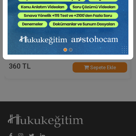
Futuristler - 11. Tüketici Hukuku Kongresi - III.
Oturum
360 TL
Sepete Ekle