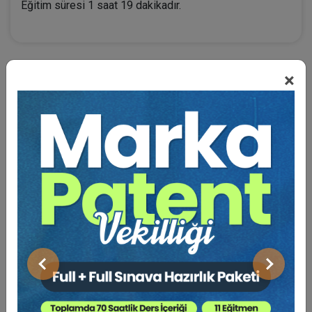
Eğitim süresi 1 saat 19 dakikadır.
×
BENZER VIDEO EĞITIMLER
Video Eğitim Abonesi Ol: Sadece 5490 TL / Yıllık
Tüketici Hukuku Enstitüsü
Önceki
Sonraki