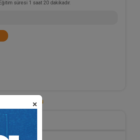
Eğitim süresi 1 saat 20 dakikadır.
azminat Hukuku
×