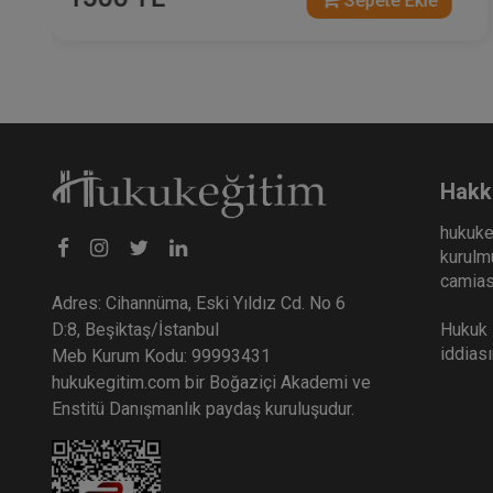
Sepete Ekle
Hakk
hukuke
kurulmu
camiası
Adres: Cihannüma, Eski Yıldız Cd. No 6
Hukuk E
D:8, Beşiktaş/İstanbul
iddias
Meb Kurum Kodu: 99993431
hukukegitim.com bir Boğaziçi Akademi ve
Enstitü Danışmanlık paydaş kuruluşudur.