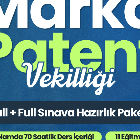
esaplama isimli online konferansın video kaydıdır.