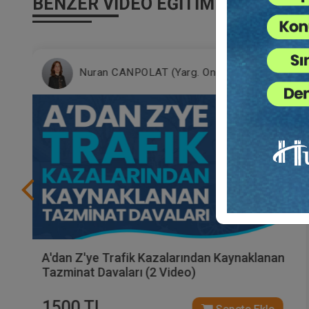
BENZER VIDEO EĞITIMLER
Nuran CANPOLAT (Yarg. Onur. Üy.)
A'dan Z'ye Trafik Kazalarından Kaynaklanan
Tazminat Davaları (2 Video)
1500 TL