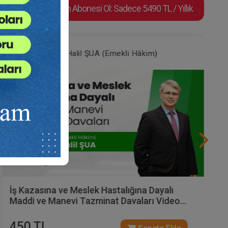
Video Eğitim Abonesi Ol: Sadece 5490 TL / Yıllık
İbrahim Halil ŞUA (Emekli Hâkim)
İş Kazasına ve Meslek Hastalığına Dayalı
Maddi ve Manevi Tazminat Davaları Video
Eğitimi
450 TL