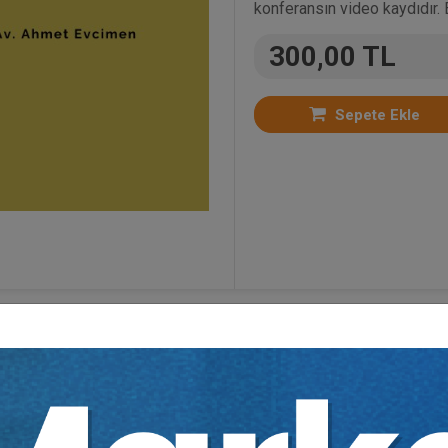
konferansın video kaydıdır. 
300,00 TL
Sepete Ekle
tün Video Eğitimler
,
İş ve Sosyal Güvenlik Hukuku
,
T