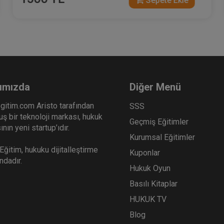
Sepete Ekle
ımızda
Diğer Menü
gitim.com Aristo tarafından
SSS
ş bir teknoloji markası, hukuk
Geçmiş Eğitimler
nın yeni startup’ıdır.
Kurumsal Eğitimler
ğitim, hukuku dijitalleştirme
Kuponlar
ındadır.
Hukuk Oyun
Basılı Kitaplar
HUKUK TV
Blog