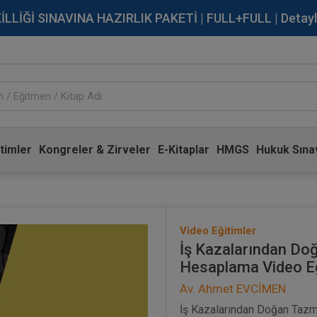
İĞİ SINAVINA HAZIRLIK PAKETİ | FULL+FULL | Detaylı Bi
timler
Kongreler & Zirveler
E-Kitaplar
HMGS
Hukuk Sınav
Video Eğitimler
İş Kazalarından Do
Hesaplama Video Eğ
Av. Ahmet EVCİMEN
İş Kazalarından Doğan Tazmi