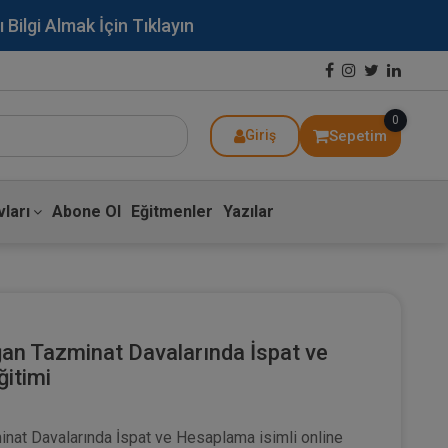
lgi Almak İçin Tıklayın
0
Sepetim
Giriş
ları
Abone Ol
Eğitmenler
Yazılar
ğan Tazminat Davalarında İspat ve
itimi
nat Davalarında İspat ve Hesaplama isimli online