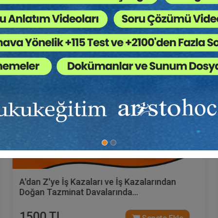
Av. Ahmet EVCİMEN
A'dan Z'ye İş Kazaları ve İş Kazalarından
Doğan Tazminat Davalarında
İspat ve Hesaplama Video Eğitim Paketi (2
Video)
1500 TL