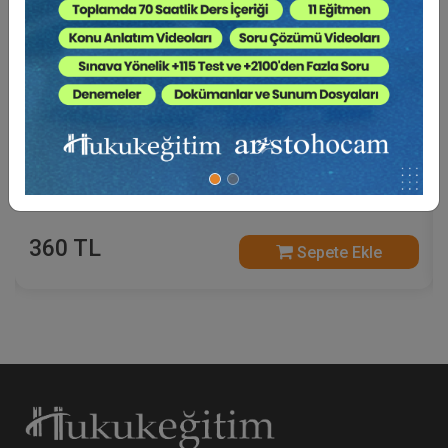
Futuristler - 11. Tüketici Hukuku Kongresi - III.
Oturum
360 TL
Sepete Ekle