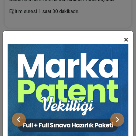
Eğitim süresi 1 saat 30 dakikadır.
×
BENZER VIDEO EĞITIMLER
Video Eğitim Abonesi Ol: Sadece 5490 TL / Yıllık
Tüketici Hukuku Enstitüsü
Önceki
Sonraki