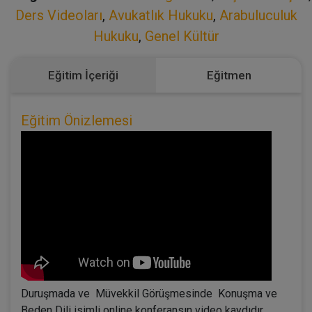
Ders Videoları
,
Avukatlık Hukuku
,
Arabuluculuk
Hukuku
,
Genel Kültür
Eğitim İçeriği
Eğitmen
Eğitim Önizlemesi
Duruşmada ve Müvekkil Görüşmesinde Konuşma ve
Beden Dili isimli online konferansın video kaydıdır.