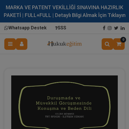
MARKA VE PATENT VEKİLLİĞİ SINAVINA HAZIRLIK
PAKETİ | FULL+FULL | Detaylı Bilgi Almak İçin Tıklayın
Whatsapp Destek
SSS
0