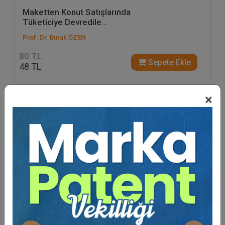
Maketten Konut Satışlarında
Tüketiciye Devredile...
Prof. Dr. Burak ÖZEN
80 TL
Sepete Ekle
48 TL
×
%40