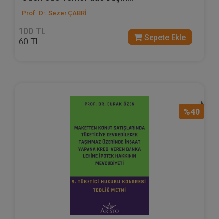
Prof. Dr. Sezer ÇABRİ
100 TL
Sepete Ekle
60 TL
%40