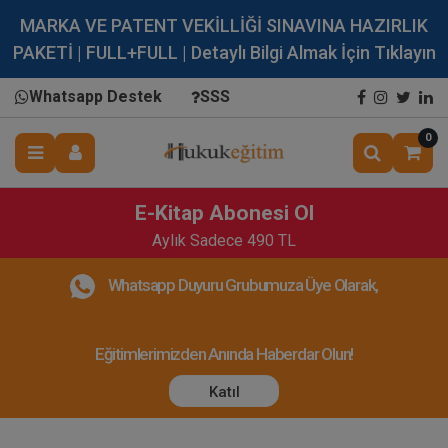
MARKA VE PATENT VEKİLLİĞİ SINAVINA HAZIRLIK
PAKETİ | FULL+FULL | Detaylı Bilgi Almak İçin Tıklayın
Whatsapp Destek
SSS
0
E-Kitap Abonesi Ol
Aylık Sadece 490 TL
Whatsapp Duyuru Grubumuza Üye Olarak,
Eğitimlerimizden Anında Haberdar Olun!
Katıl