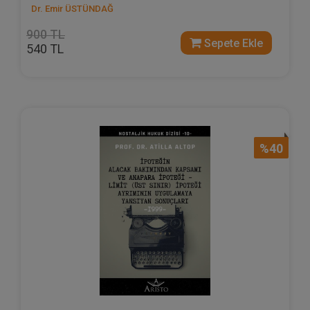
Dr. Emir ÜSTÜNDAĞ
900 TL
Sepete Ekle
540 TL
%40