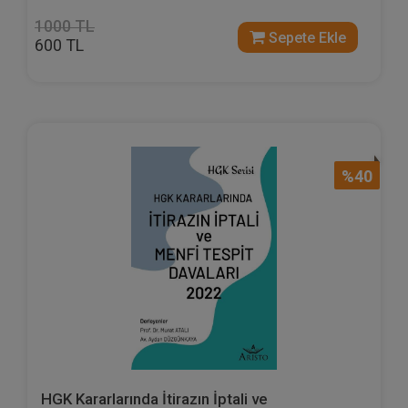
1000 TL
Sepete Ekle
600 TL
%40
HGK Kararlarında İtirazın İptali ve