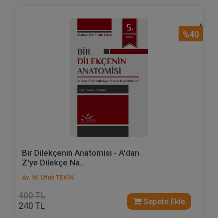
%40
Bir Dilekçenin Anatomisi - A'dan
Z'ye Dilekçe Na...
Av. M. Ufuk TEKİN
400 TL
Sepete Ekle
240 TL