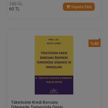
100 TL
Sepete Ekle
60 TL
%40
Tüketicinin Kredi Borcunu
Ödemede Temerrüde Düşm...