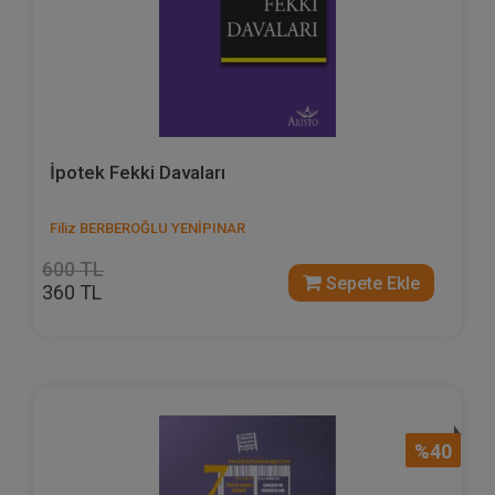
İpotek Fekki Davaları
Filiz BERBEROĞLU YENİPINAR
600 TL
Sepete Ekle
360 TL
%40