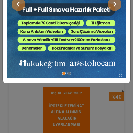
Önceki
Sonraki
Vekilin Müvekkilin Banka
Hesabına İlişkin Hesap ...
Doç. Dr. Ali Hulki CİHAN
80 TL
Sepete Ekle
48 TL
%40