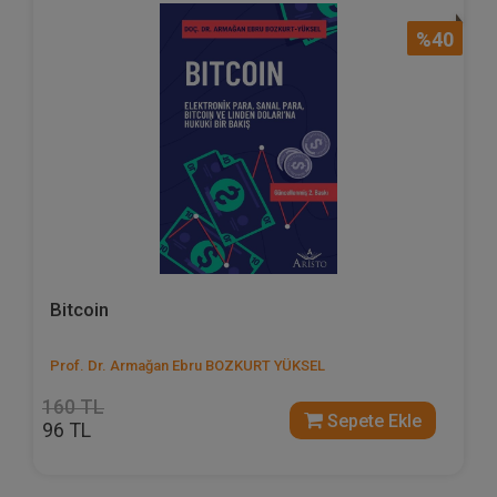
%40
Bitcoin
Prof. Dr. Armağan Ebru BOZKURT YÜKSEL
160 TL
Sepete Ekle
96 TL