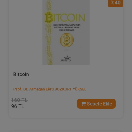
%40
Bitcoin
Prof. Dr. Armağan Ebru BOZKURT YÜKSEL
160 TL
Sepete Ekle
96 TL