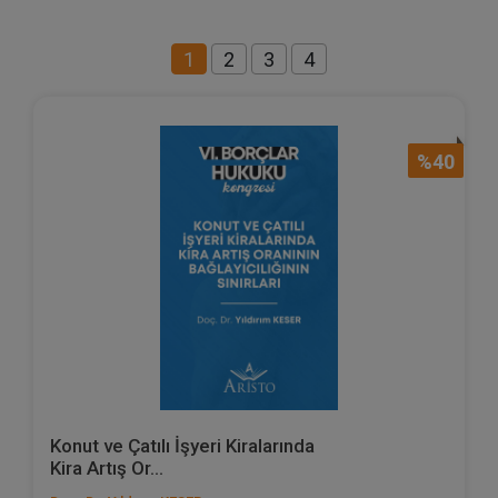
1
2
3
4
%40
Konut ve Çatılı İşyeri Kiralarında
Kira Artış Or...