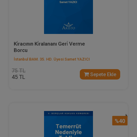
Ki̇racının Ki̇ralananı Geri̇ Verme
Borcu
İstanbul BAM. 35. HD. Üyesi Samet YAZICI
75 TL
Sepete Ekle
45 TL
%40