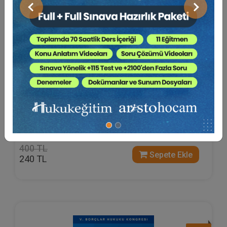
Önceki
Sonraki
Girişim Hukuku Rehberi
Av. Bilgehan Burak TÜRKMEN
400 TL
Sepete Ekle
240 TL