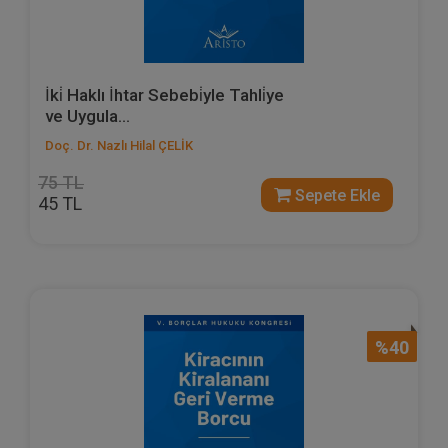
İki̇ Haklı İhtar Sebebi̇yle Tahli̇ye
ve Uygula...
Doç. Dr. Nazlı Hilal ÇELİK
75 TL
Sepete Ekle
45 TL
%40