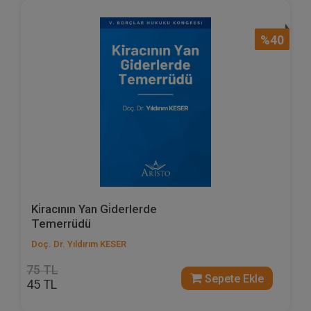
%40
Ki̇racının Yan Gi̇derlerde
Temerrüdü
Doç. Dr. Yıldırım KESER
75 TL
Sepete Ekle
45 TL