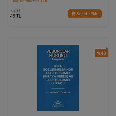
Doç. Dr. Yıldırım KESER
75 TL
Sepete Ekle
45 TL
%40