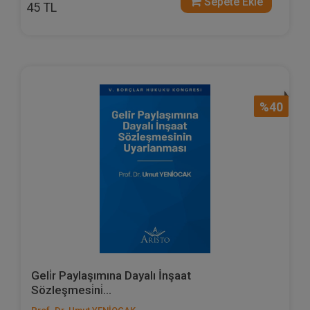
Sepete Ekle
45 TL
%40
Geli̇r Paylaşımına Dayalı İnşaat
Sözleşmesi̇ni̇...