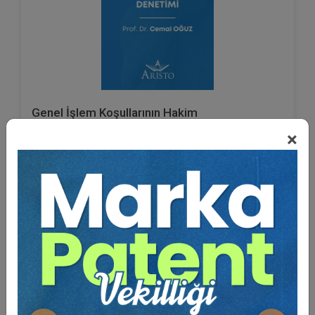
Genel İşlem Koşullarının Hakim
Tarafından Deneti...
×
Prof. Dr. Cemal OĞUZ
75 TL
Sepete Ekle
45 TL
%40