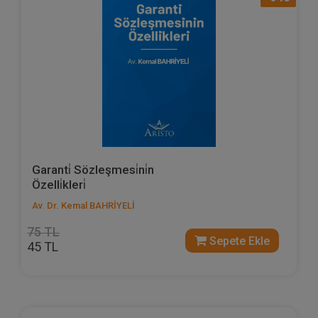
Garanti̇ Sözleşmesi̇ni̇n
Özelli̇kleri̇
Av. Dr. Kemal BAHRİYELİ
75 TL
Sepete Ekle
45 TL