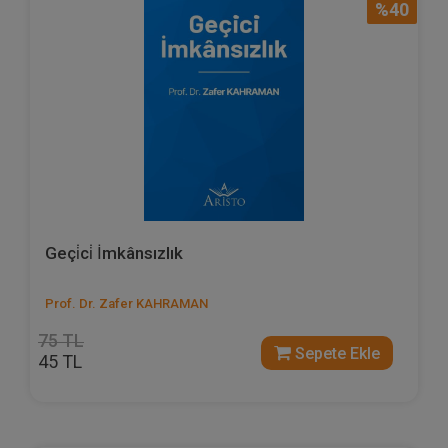
%40
Geçi̇ci̇ İmkânsızlık
Prof. Dr. Zafer KAHRAMAN
75 TL
Sepete Ekle
45 TL