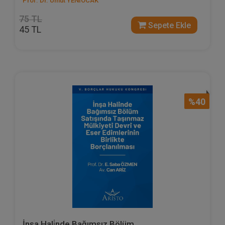
Prof. Dr. Umut YENİOCAK
75 TL
Sepete Ekle
45 TL
%40
İnşa Hali̇nde Bağımsız Bölüm