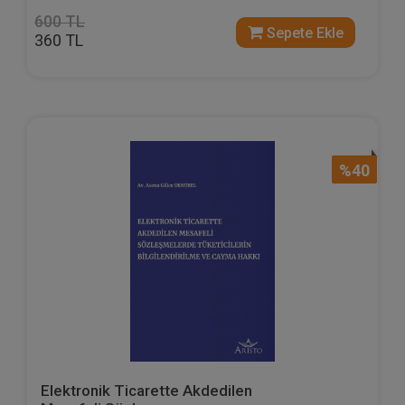
600 TL
Sepete Ekle
360 TL
%40
Elektronik Ticarette Akdedilen