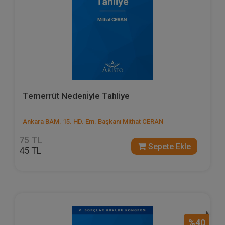
Temerrüt Nedeni̇yle Tahli̇ye
Ankara BAM. 15. HD. Em. Başkanı Mithat CERAN
75 TL
Sepete Ekle
45 TL
%40