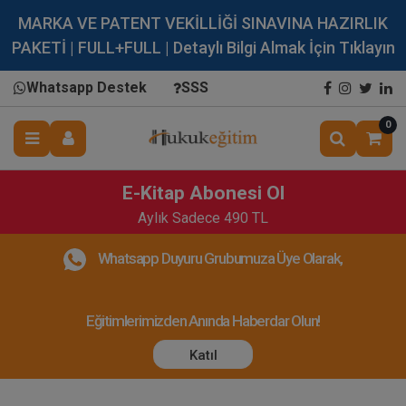
MARKA VE PATENT VEKİLLİĞİ SINAVINA HAZIRLIK
PAKETİ | FULL+FULL | Detaylı Bilgi Almak İçin Tıklayın
Whatsapp Destek
SSS
0
E-Kitap Abonesi Ol
Aylık Sadece 490 TL
Whatsapp Duyuru Grubumuza Üye Olarak,
Eğitimlerimizden Anında Haberdar Olun!
Katıl