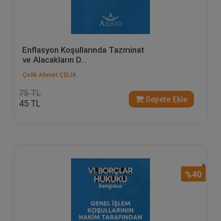
Enflasyon Koşullarında Tazminat
ve Alacakların D...
Çelik Ahmet ÇELIK
75 TL
Sepete Ekle
45 TL
%40