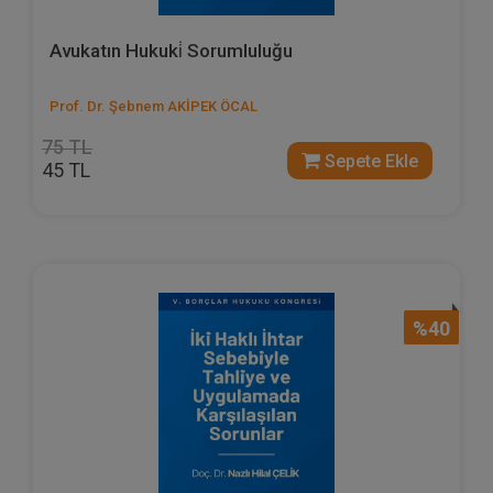
Avukatın Hukuki̇ Sorumluluğu
Prof. Dr. Şebnem AKİPEK ÖCAL
75 TL
Sepete Ekle
45 TL
%40