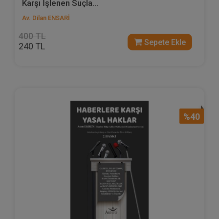
Karşı İşlenen Suçla...
Av. Dilan ENSARİ
400 TL
Sepete Ekle
240 TL
%40