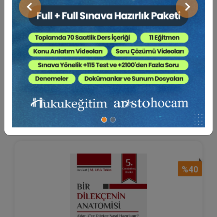
Önceki
Sonraki
Genetiği ile Oynanan
Organizmaların (GDO) Tüketi...
Doç. Dr. Selin Sert SÜTÇÜ
100 TL
Sepete Ekle
60 TL
%40