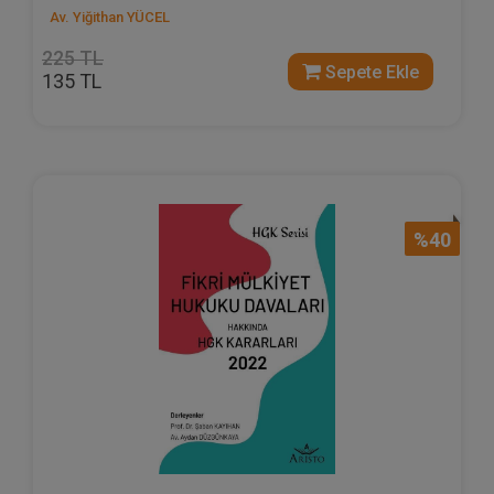
Av. Yiğithan YÜCEL
225 TL
Sepete Ekle
135 TL
%40