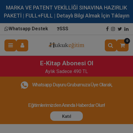
MARKA VE PATENT VEKİLLİĞİ SINAVINA HAZIRLIK
PAKETİ | FULL+FULL | Detaylı Bilgi Almak İçin Tıklayın
Whatsapp Destek
SSS
0
E-Kitap Abonesi Ol
Aylık Sadece 490 TL
Whatsapp Duyuru Grubumuza Üye Olarak,
Eğitimlerimizden Anında Haberdar Olun!
Katıl