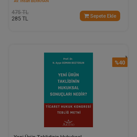
Av. İhsan BERKHAN
475 TL
Sepete Ekle
285 TL
%40