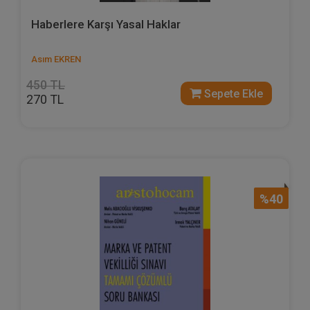
Haberlere Karşı Yasal Haklar
Asım EKREN
450 TL
Sepete Ekle
270 TL
%40