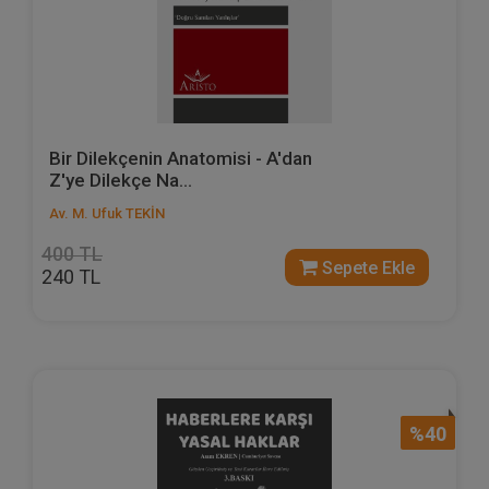
Bir Dilekçenin Anatomisi - A'dan
Z'ye Dilekçe Na...
Av. M. Ufuk TEKİN
400 TL
Sepete Ekle
240 TL
%40