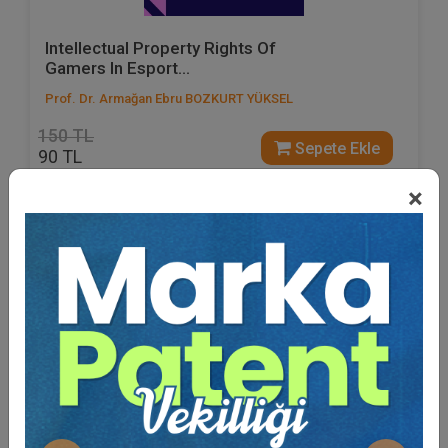
Intellectual Property Rights Of
Gamers In Esport...
Prof. Dr. Armağan Ebru BOZKURT YÜKSEL
150 TL
Sepete Ekle
90 TL
×
%40