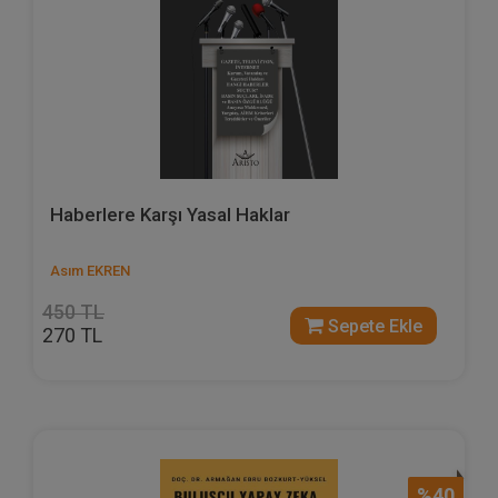
Haberlere Karşı Yasal Haklar
Asım EKREN
450 TL
Sepete Ekle
270 TL
%40