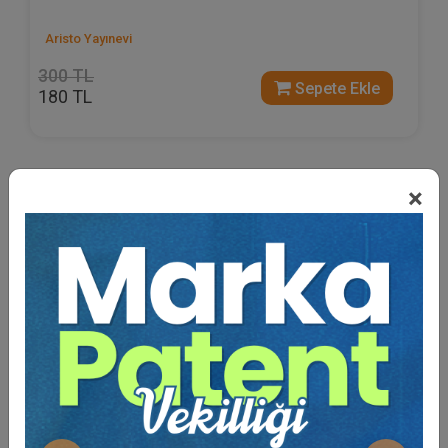
Aristo Yayınevi
300 TL
Sepete Ekle
180 TL
×