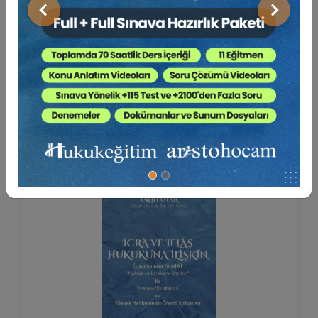
Önceki
Sonraki
İcra ve İflas Hukukuna İlişkin
"Makale ve İncele...
Av. Talih UYAR
ARMAĞANIMIZDIR
Sepete Ekle