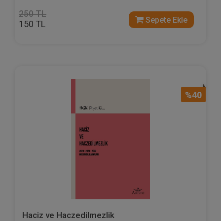
250 TL
Sepete Ekle
150 TL
%40
Haciz ve Haczedilmezlik