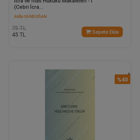
İcra ve İflas Hukuku Makaleleri - I
(Cebri İcra...
Atilla GÜNDOĞAN
75 TL
Sepete Ekle
45 TL
%40