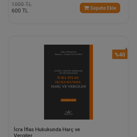
1000 TL
Sepete Ekle
600 TL
%40
İcra İflas Hukukunda Harç ve
Vergiler