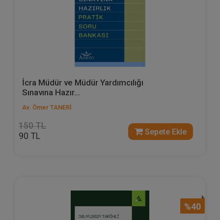
İcra Müdür ve Müdür Yardımcılığı
Sınavına Hazır...
Av. Ömer TANERİ
150 TL
Sepete Ekle
90 TL
%40