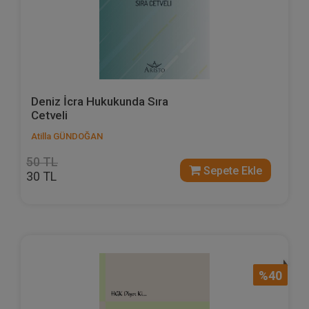
Deniz İcra Hukukunda Sıra
Cetveli
Atilla GÜNDOĞAN
50 TL
Sepete Ekle
30 TL
%40