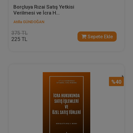
Borçluya Rızai Satış Yetkisi
Verilmesi ve İcra H...
Atilla GÜNDOĞAN
375 TL
Sepete Ekle
225 TL
%40