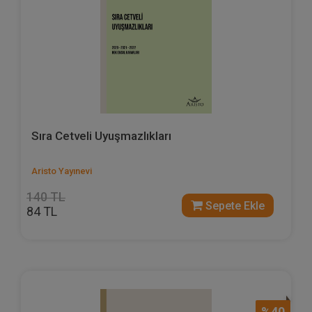
Sıra Cetveli Uyuşmazlıkları
Aristo Yayınevi
140 TL
Sepete Ekle
84 TL
%40