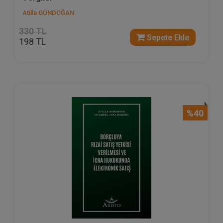
Atilla GÜNDOĞAN
330 TL
Sepete Ekle
198 TL
%40