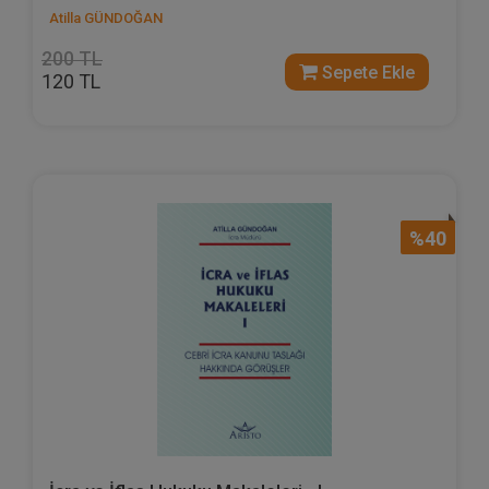
Atilla GÜNDOĞAN
200 TL
Sepete Ekle
120 TL
%40