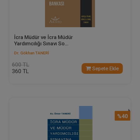
İcra Müdür ve İcra Müdür
Yardımcılığı Sınavı So...
Dr. Gökhan TANERİ
600 TL
Sepete Ekle
360 TL
%40