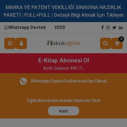
MARKA VE PATENT VEKİLLİĞİ SINAVINA HAZIRLIK
PAKETİ | FULL+FULL | Detaylı Bilgi Almak İçin Tıklayın
Whatsapp Destek
SSS
0
E-Kitap Abonesi Ol
Aylık Sadece 490 TL
Whatsapp Duyuru Grubumuza Üye Olarak,
Eğitimlerimizden Anında Haberdar Olun!
Katıl