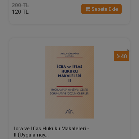
200 TL
Sepete Ekle
120 TL
%40
İcra ve İflas Hukuku Makaleleri -
II (Uygulamay...