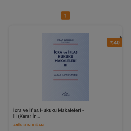
1
%40
İcra ve İflas Hukuku Makaleleri -
III (Karar İn...
Atilla GÜNDOĞAN