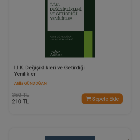
İ.İ.K. Değişiklikleri ve Getirdiği
Yenilikler
Atilla GÜNDOĞAN
350 TL
Sepete Ekle
210 TL