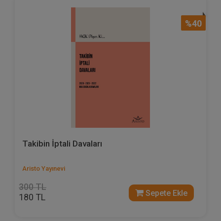
%40
Takibin İptali Davaları
Aristo Yayınevi
300 TL
Sepete Ekle
180 TL