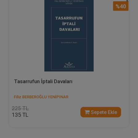
%40
Tasarrufun İptali Davaları
Filiz BERBEROĞLU YENİPINAR
225 TL
Sepete Ekle
135 TL