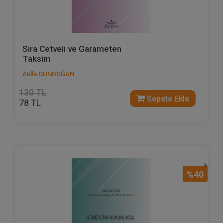
Sıra Cetveli ve Garameten
Taksim
Atilla GÜNDOĞAN
130 TL
Sepete Ekle
78 TL
%40