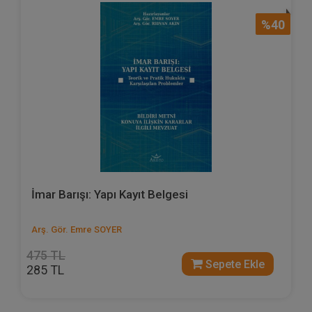
%40
İmar Barışı: Yapı Kayıt Belgesi
Arş. Gör. Emre SOYER
475 TL
Sepete Ekle
285 TL