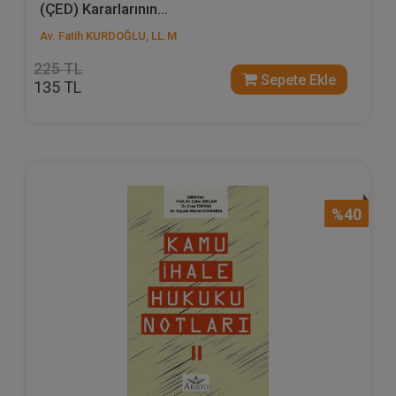
(ÇED) Kararlarının...
Av. Fatih KURDOĞLU, LL.M
225 TL
Sepete Ekle
135 TL
%40