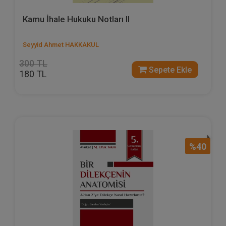
Kamu İhale Hukuku Notları II
Seyyid Ahmet HAKKAKUL
300 TL
Sepete Ekle
180 TL
%40