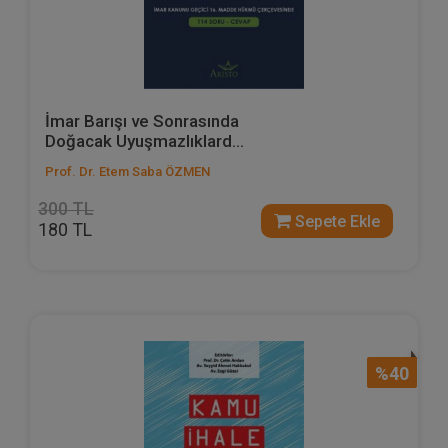
İmar Barışı ve Sonrasında
Doğacak Uyuşmazlıklard...
Prof. Dr. Etem Saba ÖZMEN
300 TL
Sepete Ekle
180 TL
%40