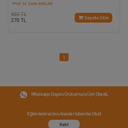
Prof. Dr. Çetin ARSLAN
450 TL
Sepete Ekle
270 TL
1
Whatsapp Duyuru Grubumuza Üye Olarak,
Eğitimlerimizden Anında Haberdar Olun!
Katıl