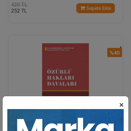
420 TL
Sepete Ekle
252 TL
%40
×
Özürlü Hakları Davaları