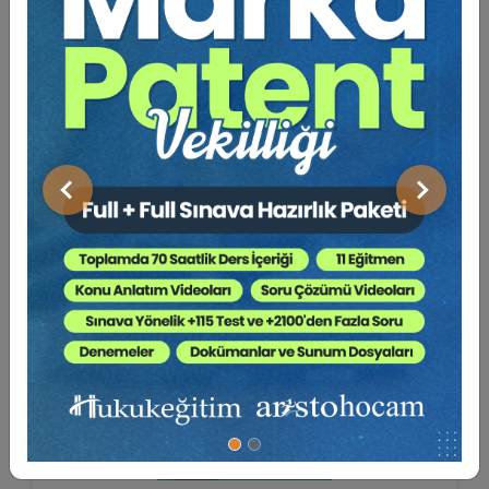
Filiz BERBEROĞLU YENİPINAR
750 TL
Sepete Ekle
450 TL
Önceki
Sonraki
%40