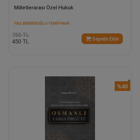
Milletlerarası Özel Hukuk
Filiz BERBEROĞLU YENİPINAR
750 TL
Sepete Ekle
450 TL
%40