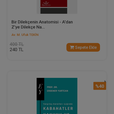
Bir Dilekçenin Anatomisi - A'dan
Z'ye Dilekçe Na...
Av. M. Ufuk TEKİN
400 TL
Sepete Ekle
240 TL
%40