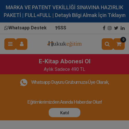
MARKA VE PATENT VEKİLLİĞİ SINAVINA HAZIRLIK
PAKETİ | FULL+FULL | Detaylı Bilgi Almak İçin Tıklayın
Whatsapp Destek
SSS
0
E-Kitap Abonesi Ol
Aylık Sadece 490 TL
Whatsapp Duyuru Grubumuza Üye Olarak,
Eğitimlerimizden Anında Haberdar Olun!
Katıl