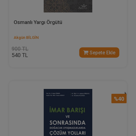
Osmanlı Yargı Örgütü
Akgün BİLGİN
900 TL
Sepete Ekle
540 TL
%40