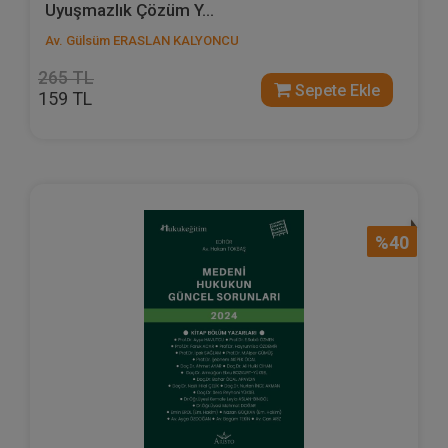
Uyuşmazlık Çözüm Y...
Av. Gülsüm ERASLAN KALYONCU
265 TL
Sepete Ekle
159 TL
%40