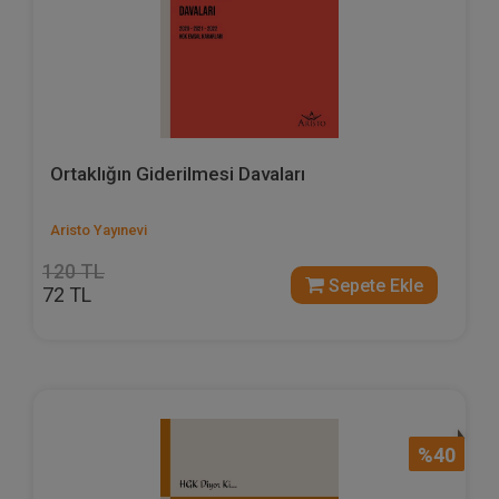
Ortaklığın Giderilmesi Davaları
Aristo Yayınevi
120 TL
Sepete Ekle
72 TL
%40