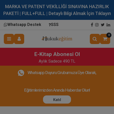
MARKA VE PATENT VEKİLLİĞİ SINAVINA HAZIRLIK
PAKETİ | FULL+FULL | Detaylı Bilgi Almak İçin Tıklayın
Whatsapp Destek
SSS
0
E-Kitap Abonesi Ol
Aylık Sadece 490 TL
Whatsapp Duyuru Grubumuza Üye Olarak,
Eğitimlerimizden Anında Haberdar Olun!
Katıl