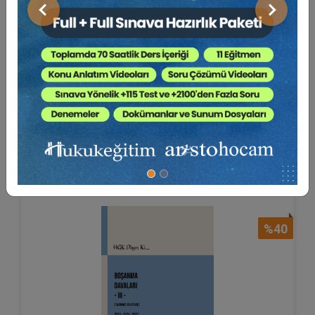
Önceki
Sonraki
Kat Mülkiyeti Davaları
Aristo Yayınevi
225 TL
Sepete Ekle
135 TL
%40