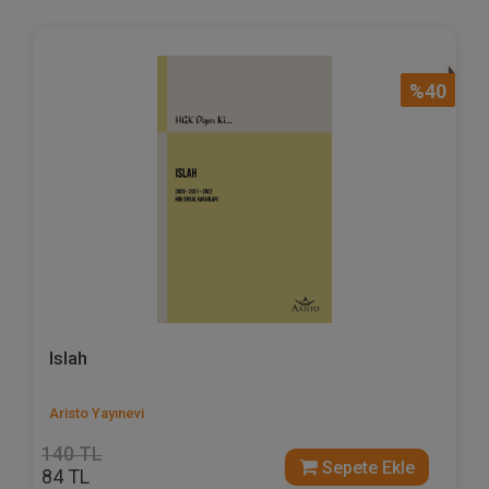
%40
Islah
Aristo Yayınevi
140 TL
Sepete Ekle
84 TL