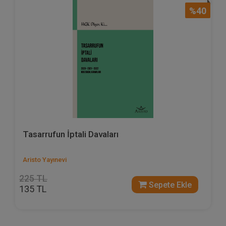
%40
Tasarrufun İptali Davaları
Aristo Yayınevi
225 TL
Sepete Ekle
135 TL