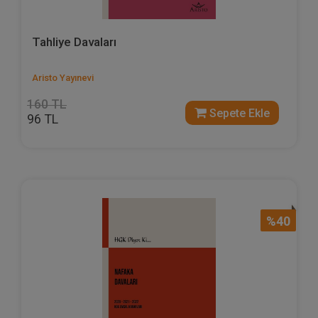
Tahliye Davaları
Aristo Yayınevi
160 TL
Sepete Ekle
96 TL
%40