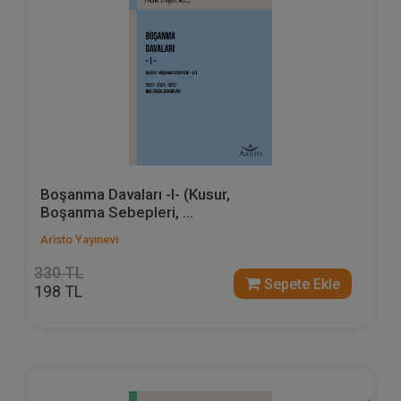
Boşanma Davaları -I- (Kusur,
Boşanma Sebepleri, ...
Aristo Yayınevi
330 TL
Sepete Ekle
198 TL