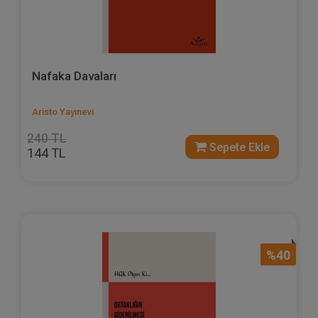
Nafaka Davaları
Aristo Yayınevi
240 TL
Sepete Ekle
144 TL
%40