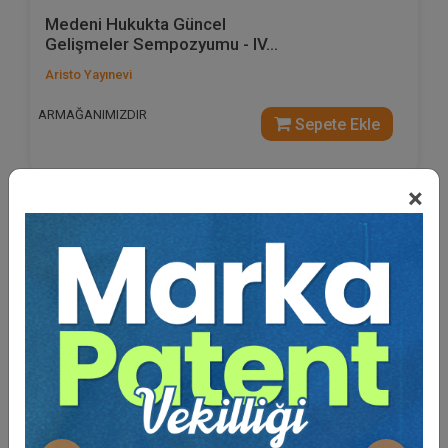
Medeni Hukukta Güncel
Gelişmeler Sempozyumu - IV...
Aristo Yayınevi
ARMAĞANIMIZDIR
Sepete Ekle
×
%40