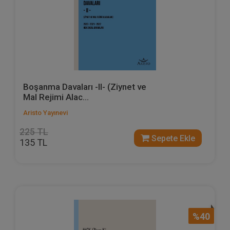
Boşanma Davaları -II- (Ziynet ve
Mal Rejimi Alac...
Aristo Yayınevi
225 TL
Sepete Ekle
135 TL
%40