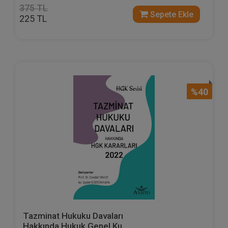
375 TL
Sepete Ekle
225 TL
%40
Tazminat Hukuku Davaları
Hakkında Hukuk Genel Ku...