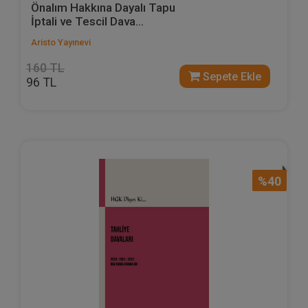
Önalım Hakkına Dayalı Tapu
İptali ve Tescil Dava...
Aristo Yayınevi
160 TL
Sepete Ekle
96 TL
%40