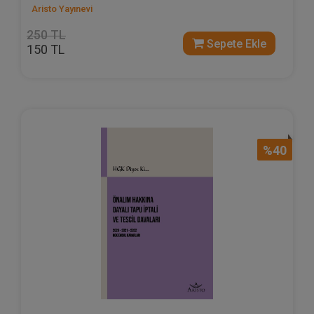
Aristo Yayınevi
250 TL
Sepete Ekle
150 TL
%40