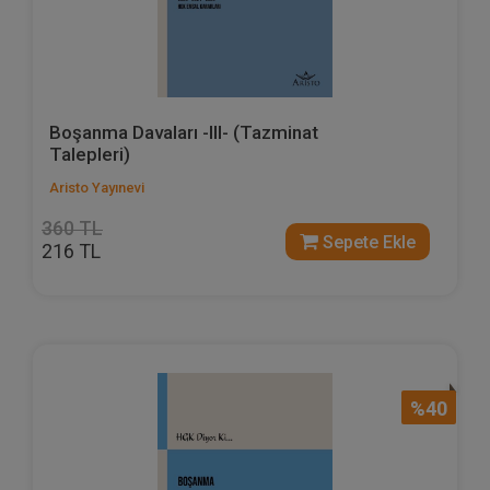
Boşanma Davaları -III- (Tazminat
Talepleri)
Aristo Yayınevi
360 TL
Sepete Ekle
216 TL
%40