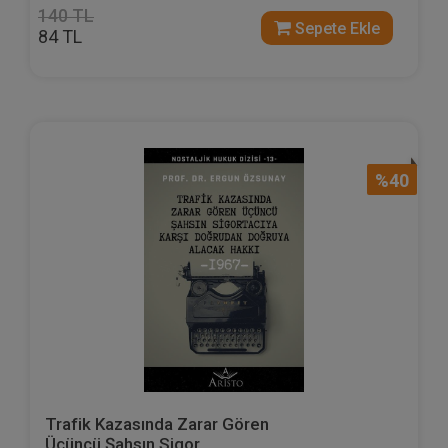
140 TL
Sepete Ekle
84 TL
%40
Trafik Kazasında Zarar Gören
Üçüncü Şahsın Sigor...