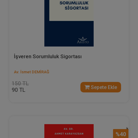
İşveren Sorumluluk Sigortası
Av. İsmet DEMİRAĞ
150 TL
Sepete Ekle
90 TL
%40