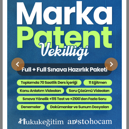
Sorularla Araç Değer Kaybı
Av. Hakan TOKBAŞ
300 TL
Sepete Ekle
180 TL
Önceki
Sonraki
%40