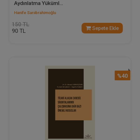
Aydınlatma Yüküml...
Hanife Sarıibrahimoğlu
150 TL
Sepete Ekle
90 TL
%40