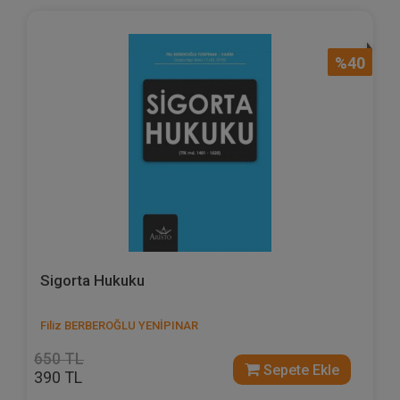
%40
Sigorta Hukuku
Filiz BERBEROĞLU YENİPINAR
650 TL
Sepete Ekle
390 TL