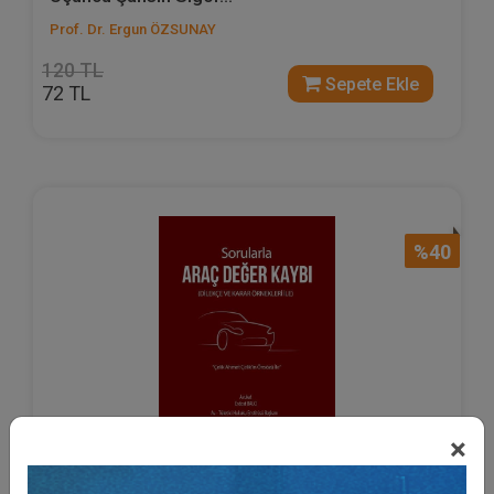
Prof. Dr. Ergun ÖZSUNAY
120 TL
Sepete Ekle
72 TL
%40
×