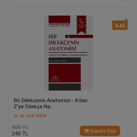
%40
Bir Dilekçenin Anatomisi - A'dan
Z'ye Dilekçe Na...
Av. M. Ufuk TEKİN
400 TL
Sepete Ekle
240 TL