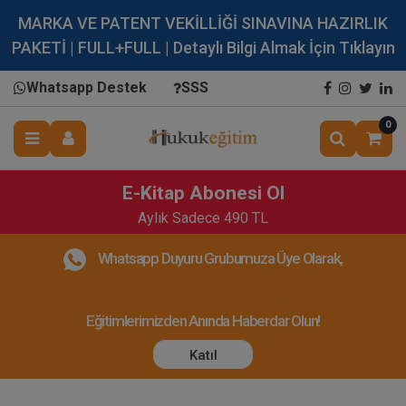
MARKA VE PATENT VEKİLLİĞİ SINAVINA HAZIRLIK
PAKETİ | FULL+FULL | Detaylı Bilgi Almak İçin Tıklayın
Whatsapp Destek
SSS
0
E-Kitap Abonesi Ol
Aylık Sadece 490 TL
Whatsapp Duyuru Grubumuza Üye Olarak,
Eğitimlerimizden Anında Haberdar Olun!
Katıl