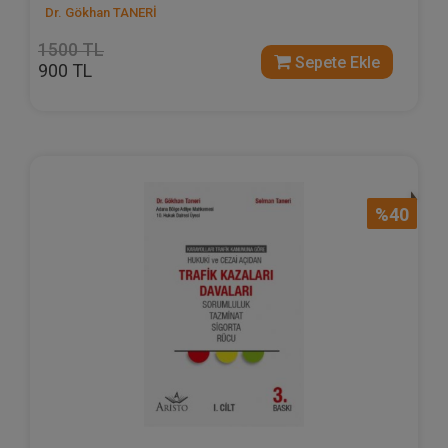
Dr. Gökhan TANERİ
1500 TL
Sepete Ekle
900 TL
%40