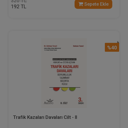
320 TL
Sepete Ekle
192 TL
%40
Trafik Kazaları Davaları Cilt - II