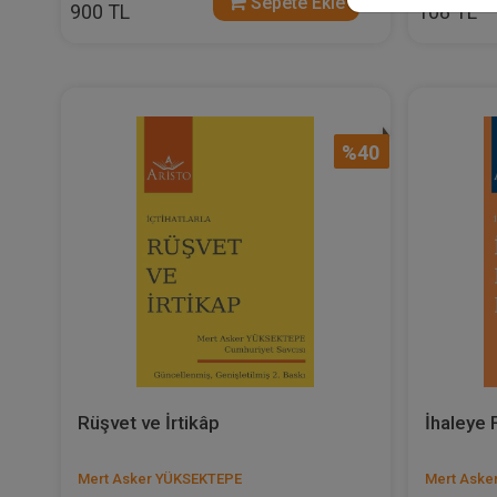
Sepete Ekle
900 TL
108 TL
%40
Rüşvet ve İrtikâp
İhaleye 
Mert Asker YÜKSEKTEPE
Mert Aske