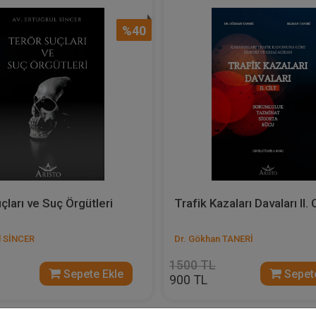
%40
çları ve Suç Örgütleri
Trafik Kazaları Davaları II. C
ul SİNCER
Dr. Gökhan TANERİ
1500 TL
Sepete Ekle
Sepete
900 TL