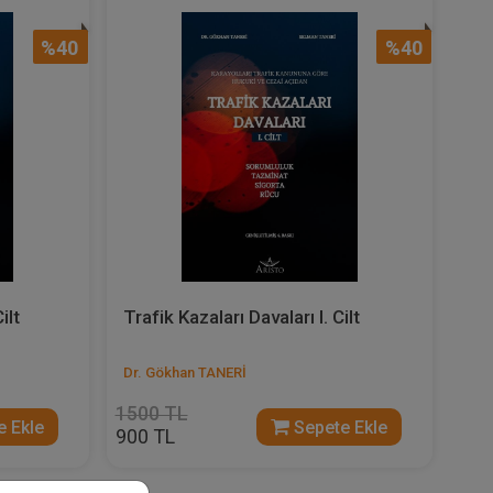
%40
%40
ilt
Trafik Kazaları Davaları I. Cilt
Dr. Gökhan TANERİ
1500 TL
 Ekle
Sepete Ekle
900 TL