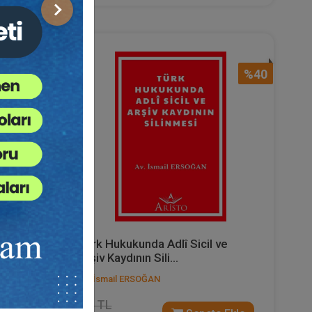
Sonraki
%40
%40
Türk Hukukunda Adlî Sicil ve
Arşiv Kaydının Sili...
Av. İsmail ERSOĞAN
100 TL