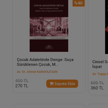
%40
Çocuk Adaletinde Denge: Suça
Cinsel Sa
Sürüklenen Çocuk, M...
İspat
Av. Dr. Ahmet KARAYAZGAN
Av. Tugay
450 TL
600 TL
Sepete Ekle
270 TL
360 TL