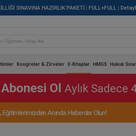
İĞİ SINAVINA HAZIRLIK PAKETİ | FULL+FULL | Detaylı Bi
timler
Kongreler & Zirveler
E-Kitaplar
HMGS
Hukuk Sınav
 Abonesi Ol
Aylık Sadece 
Eğitimlerimizden Anında Haberdar Olun!