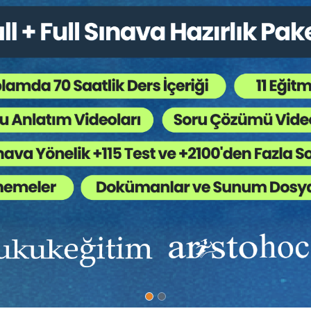
%40
 Görevi Kötüye Kullanma
ABD ve Türkiye Arasında
Karşılıklı Adli Yardımla...
y AĞIN
Akgün BİLGİN
1000 TL