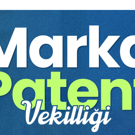
%40
çları
Sosyal Medya Aracılığıyla
Hakaret Suçu ve Suçun ...
r YÜKSEKTEPE
Av. Fırat ACAY
280 TL
Sepete Ekle
Sepete
168 TL