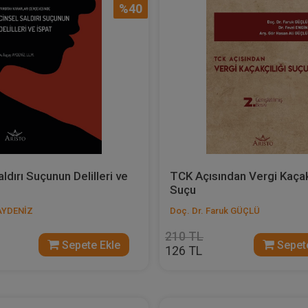
%40
ldırı Suçunun Delilleri ve
TCK Açısından Vergi Kaçak
Suçu
 AYDENİZ
Doç. Dr. Faruk GÜÇLÜ
210 TL
Sepete Ekle
Sepete
126 TL