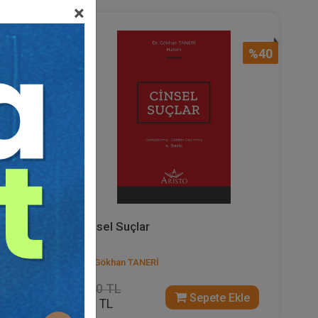
×
%40
%40
Cinsel Suçlar
Dr. Gökhan TANERİ
1400 TL
 Ekle
Sepete Ekle
840 TL