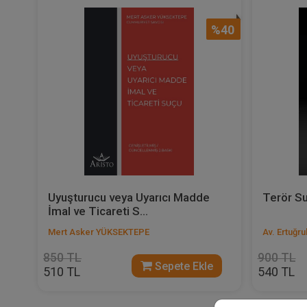
%40
Uyuşturucu veya Uyarıcı Madde
Terör Su
İmal ve Ticareti S...
Mert Asker YÜKSEKTEPE
Av. Ertuğr
850 TL
900 TL
Sepete Ekle
510 TL
540 TL