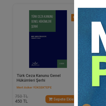
%40
Türk Ceza Kanunu Genel
Örgüt Su
Hükümleri Şerhi
Mert Asker YÜKSEKTEPE
Mert Aske
750 TL
700 TL
Sepete Ekle
450 TL
420 TL