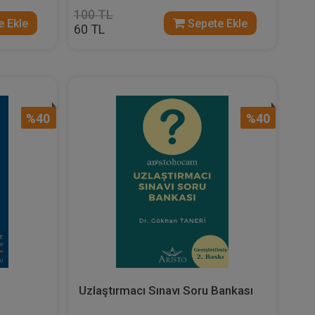
100 TL
 Ekle
Sepete Ekle
60 TL
%40
%40
Uzlaştırmacı Sınavı Soru Bankası