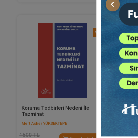
Önceki
%40
Koruma Tedbirleri Nedeni İle
Hekimin
Tazminat
Suçu
Mert Asker YÜKSEKTEPE
Av. Serena
1500 TL
180 TL