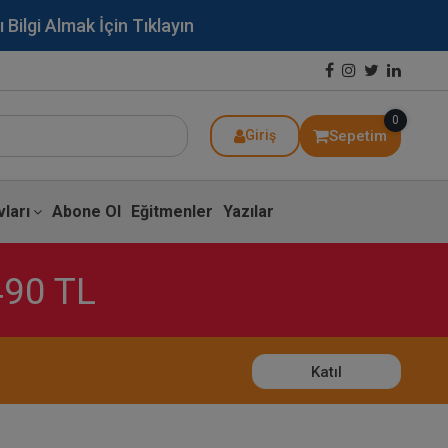
lgi Almak İçin Tıklayın
0
Sepetim
Giriş
ları
Abone Ol
Eğitmenler
Yazılar
490 TL
Katıl