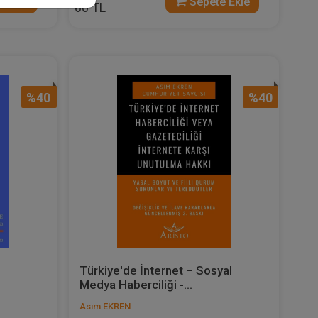
 Ekle
Sepete Ekle
60 TL
%40
%40
Türkiye'de İnternet – Sosyal
Medya Haberciliği -...
Asım EKREN