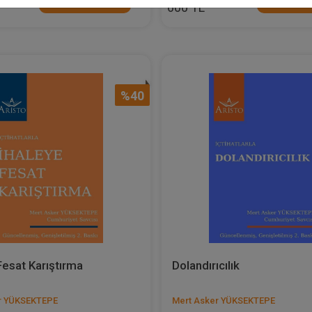
Sepete Ekle
Sepete
600 TL
%40
Fesat Karıştırma
Dolandırıcılık
r YÜKSEKTEPE
Mert Asker YÜKSEKTEPE