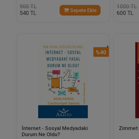
900 TL
1000 TL
Sepete Ekle
540 TL
600 TL
%40
İnternet - Sosyal Medyadaki
Zimmet
Durum Ne Oldu?