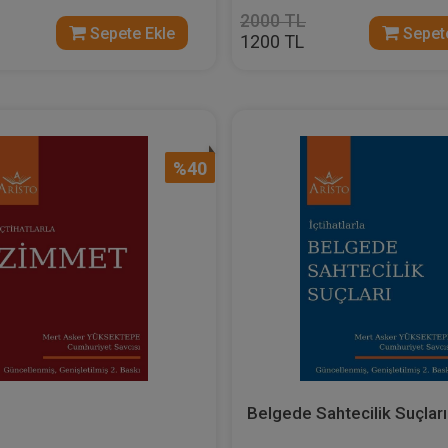
2000 TL
Sepete Ekle
Sepete
1200 TL
%40
Belgede Sahtecilik Suçları