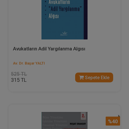
Avukatların Adil Yargılanma Algısı
Av. Dr. Başar YALTI
525 TL
Sepete Ekle
315 TL
%40