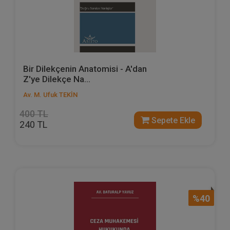
Bir Dilekçenin Anatomisi - A'dan
Z'ye Dilekçe Na...
Av. M. Ufuk TEKİN
400 TL
Sepete Ekle
240 TL
%40