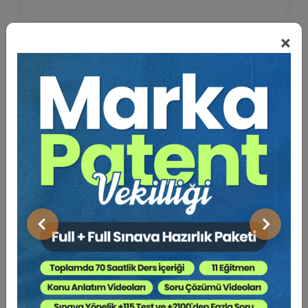
×
%40
Önceki
Sonraki
Hukuk Bürosu Yönetimi
Reşat ERAKSOY