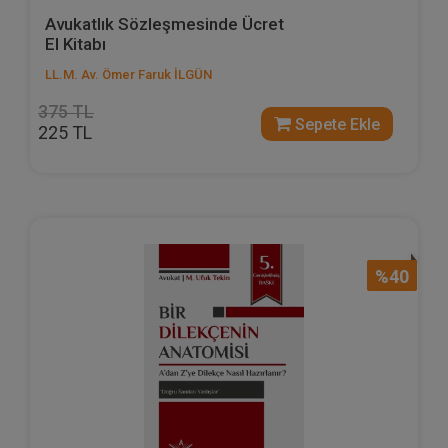
Avukatlık Sözleşmesinde Ücret
El Kitabı
LL.M. Av. Ömer Faruk İLGÜN
375 TL
Sepete Ekle
225 TL
%40