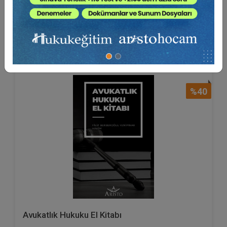
850 TL
Sepete Ekle
510 TL
%40
Avukatlık Hukuku El Kitabı