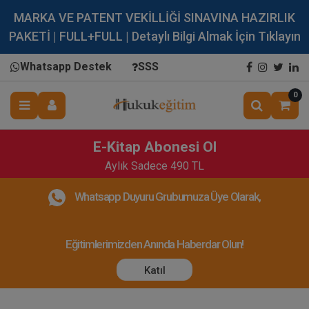
MARKA VE PATENT VEKİLLİĞİ SINAVINA HAZIRLIK
PAKETİ | FULL+FULL | Detaylı Bilgi Almak İçin Tıklayın
Whatsapp Destek
SSS
0
E-Kitap Abonesi Ol
Aylık Sadece 490 TL
Whatsapp Duyuru Grubumuza Üye Olarak,
Eğitimlerimizden Anında Haberdar Olun!
Katıl