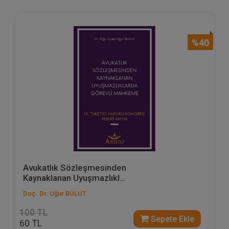
%40
Avukatlık Sözleşmesinden
Kaynaklanan Uyuşmazlıkl...
Doç. Dr. Uğur BULUT
100 TL
Sepete Ekle
60 TL