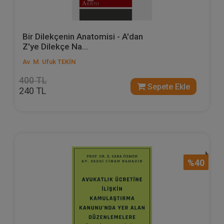
Bir Dilekçenin Anatomisi - A'dan
Z'ye Dilekçe Na...
Av. M. Ufuk TEKİN
400 TL
Sepete Ekle
240 TL
%40