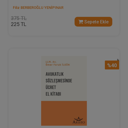
Filiz BERBEROĞLU YENİPINAR
375 TL
Sepete Ekle
225 TL
%40