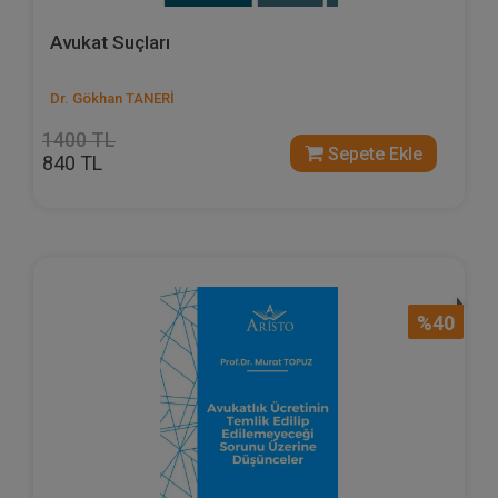
Avukat Suçları
Dr. Gökhan TANERİ
1400 TL
Sepete Ekle
840 TL
%40