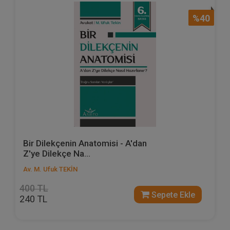
%40
Bir Dilekçenin Anatomisi - A'dan
Z'ye Dilekçe Na...
Av. M. Ufuk TEKİN
400 TL
Sepete Ekle
240 TL