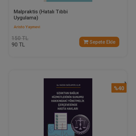
Malpraktis (Hatalı Tıbbi
Uygulama)
Aristo Yayınevi
150 TL
Sepete Ekle
90 TL
%40