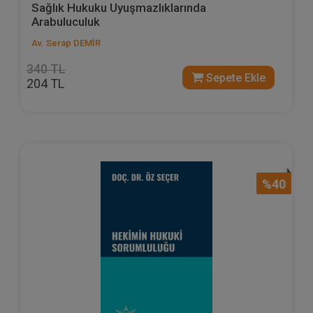
Sağlık Hukuku Uyuşmazlıklarında
Arabuluculuk
Av. Serap DEMİR
340 TL
Sepete Ekle
204 TL
%40