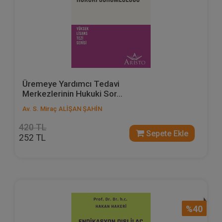
Üremeye Yardımcı Tedavi
Merkezlerinin Hukuki Sor...
Av. S. Miraç ALİŞAN ŞAHİN
420 TL
Sepete Ekle
252 TL
%40