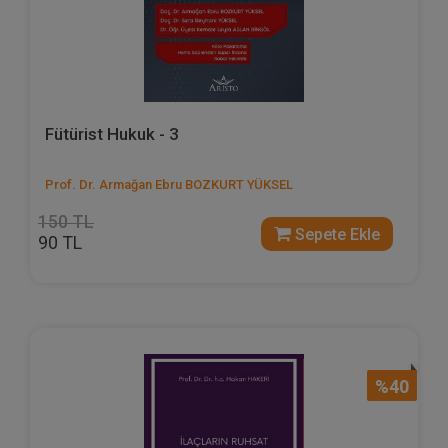
Fütürist Hukuk - 3
Prof. Dr. Armağan Ebru BOZKURT YÜKSEL
150 TL
Sepete Ekle
90 TL
%40