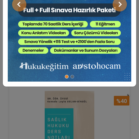
Önceki
Sonraki
Hekimin Sır Saklama ve Bildirim
Yükümlülüklerine...
Av. Lara Su ÇUHACI
250 TL
Sepete Ekle
150 TL
%40