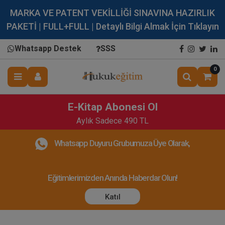
MARKA VE PATENT VEKİLLİĞİ SINAVINA HAZIRLIK
PAKETİ | FULL+FULL | Detaylı Bilgi Almak İçin Tıklayın
Whatsapp Destek
SSS
0
E-Kitap Abonesi Ol
Aylık Sadece 490 TL
Whatsapp Duyuru Grubumuza Üye Olarak,
Eğitimlerimizden Anında Haberdar Olun!
Katıl