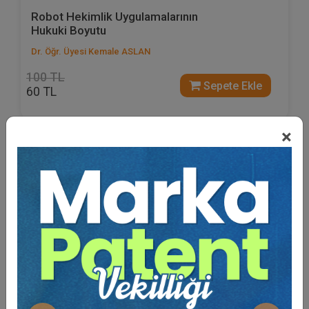
Robot Hekimlik Uygulamalarının
Hukuki Boyutu
Dr. Öğr. Üyesi Kemale ASLAN
100 TL
Sepete Ekle
60 TL
×
%40