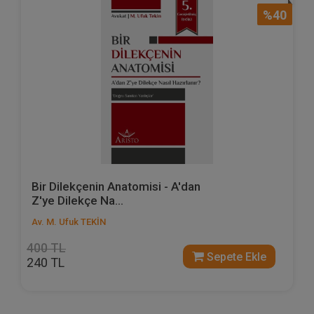
%40
Bir Dilekçenin Anatomisi - A'dan
Z'ye Dilekçe Na...
Av. M. Ufuk TEKİN
400 TL
Sepete Ekle
240 TL