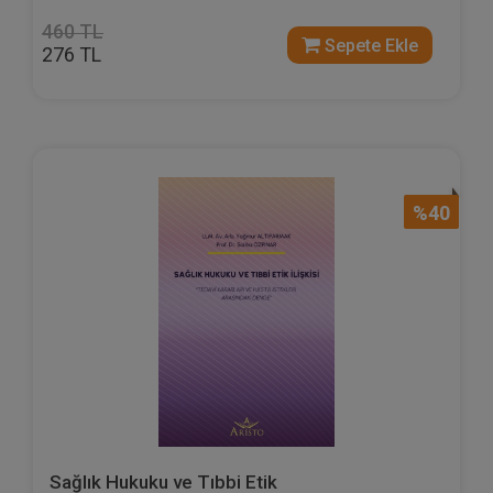
460 TL
Sepete Ekle
276 TL
%40
Sağlık Hukuku ve Tıbbi Etik