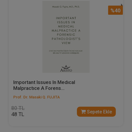
%40
Important Issues In Medıcal
Malpractıce A Forens...
Prof. Dr. Masaki Q. FUJITA
80 TL
Sepete Ekle
48 TL