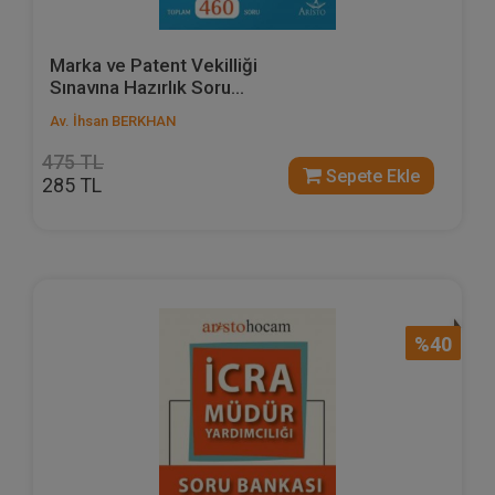
Marka ve Patent Vekilliği
Sınavına Hazırlık Soru...
Av. İhsan BERKHAN
475 TL
Sepete Ekle
285 TL
%40