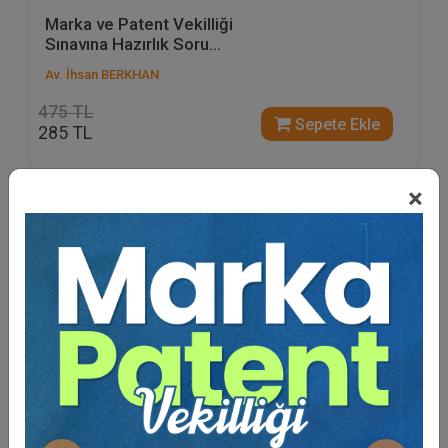
Marka ve Patent Vekilliği
Sınavına Hazırlık Soru...
Av. İhsan BERKHAN
475 TL
Sepete Ekle
285 TL
×
%40