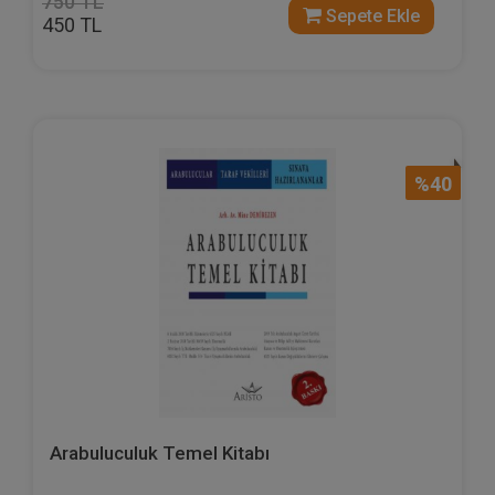
750 TL
Sepete Ekle
450 TL
%40
Arabuluculuk Temel Kitabı