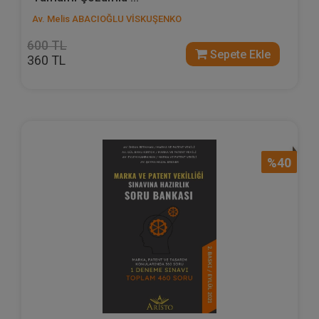
Av. Melis ABACIOĞLU VİSKUŞENKO
600 TL
Sepete Ekle
360 TL
%40