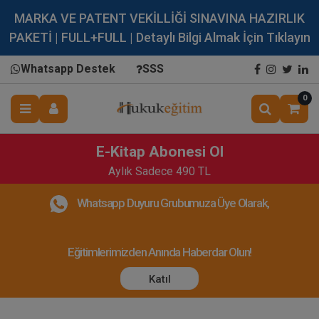
MARKA VE PATENT VEKİLLİĞİ SINAVINA HAZIRLIK
PAKETİ | FULL+FULL | Detaylı Bilgi Almak İçin Tıklayın
Whatsapp Destek
SSS
0
E-Kitap Abonesi Ol
Aylık Sadece 490 TL
Whatsapp Duyuru Grubumuza Üye Olarak,
Eğitimlerimizden Anında Haberdar Olun!
Katıl