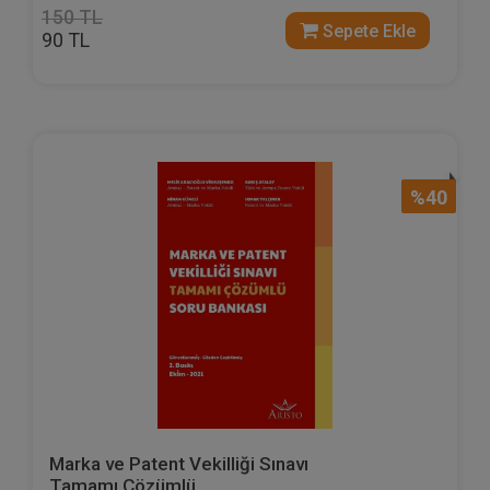
150 TL
Sepete Ekle
90 TL
%40
Marka ve Patent Vekilliği Sınavı
Tamamı Çözümlü ...