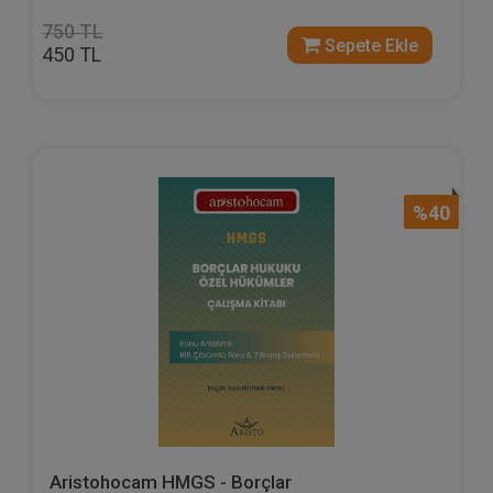
750 TL
Sepete Ekle
450 TL
%40
Aristohocam HMGS - Borçlar