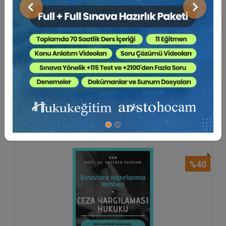
Önceki
Sonraki
Uzlaştırmacı Sınavı Soru Bankası
Dr. Gökhan TANERİ
300 TL
Sepete Ekle
180 TL
%40