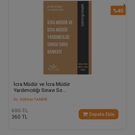
%40
İcra Müdür ve İcra Müdür
Yardımcılığı Sınavı So...
Dr. Gökhan TANERİ
600 TL
Sepete Ekle
360 TL