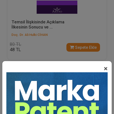
Temsil İlişkisinde Açıklama
İlkesinin Sonucu ve ...
Doç. Dr. Ali Hulki CİHAN
80 TL
Sepete Ekle
48 TL
×
%40