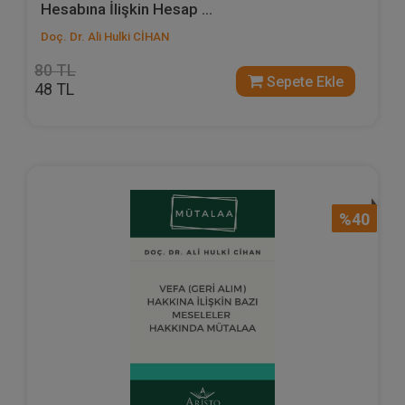
Hesabına İlişkin Hesap ...
Doç. Dr. Ali Hulki CİHAN
80 TL
Sepete Ekle
48 TL
%40