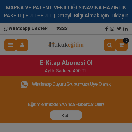
MARKA VE PATENT VEKİLLİĞİ SINAVINA HAZIRLIK
PAKETİ | FULL+FULL | Detaylı Bilgi Almak İçin Tıklayın
Whatsapp Destek
SSS
0
E-Kitap Abonesi Ol
Aylık Sadece 490 TL
Whatsapp Duyuru Grubumuza Üye Olarak,
Eğitimlerimizden Anında Haberdar Olun!
Katıl