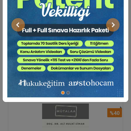
Önceki
Sonraki
Sözleşmenin Feshinden
Kaynaklanan Sebepsiz Zengi...
Doç. Dr. Ali Hulki CİHAN
80 TL
Sepete Ekle
48 TL
%40