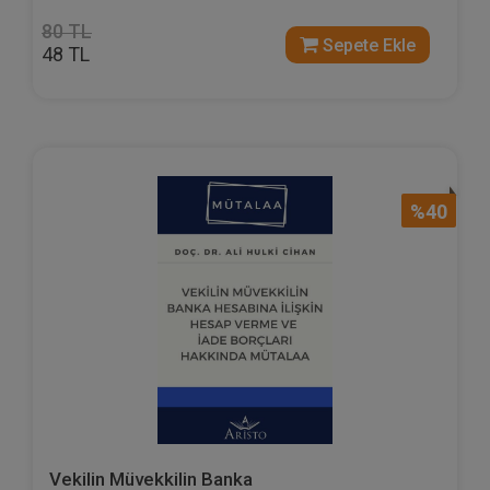
80 TL
Sepete Ekle
48 TL
%40
Vekilin Müvekkilin Banka