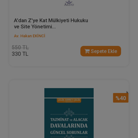
A'dan Z'ye Kat Mülkiyeti Hukuku
ve Site Yönetimi...
Av. Hakan EKİNCİ
550 TL
Sepete Ekle
330 TL
%40