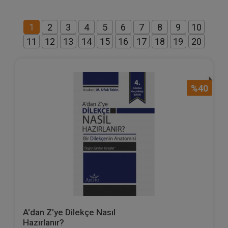
1
2
3
4
5
6
7
8
9
10
11
12
13
14
15
16
17
18
19
20
%40
A'dan Z'ye Dilekçe Nasıl
Hazırlanır?