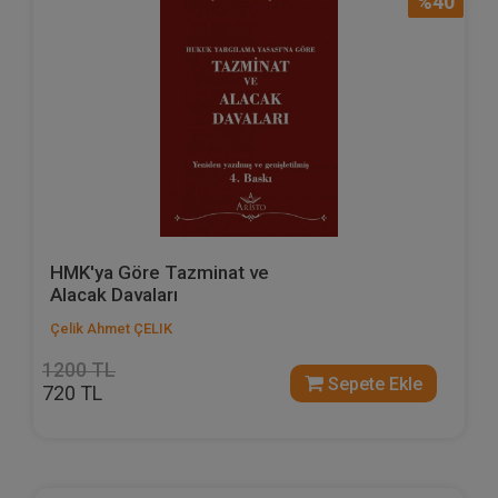
%40
HMK'ya Göre Tazminat ve
Alacak Davaları
Çelik Ahmet ÇELIK
1200 TL
Sepete Ekle
720 TL