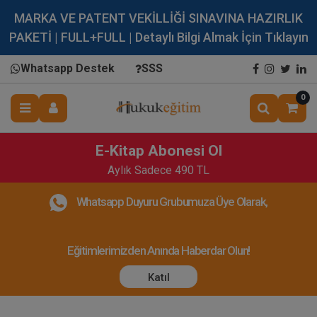
MARKA VE PATENT VEKİLLİĞİ SINAVINA HAZIRLIK
PAKETİ | FULL+FULL | Detaylı Bilgi Almak İçin Tıklayın
Whatsapp Destek
SSS
0
E-Kitap Abonesi Ol
Aylık Sadece 490 TL
Whatsapp Duyuru Grubumuza Üye Olarak,
Eğitimlerimizden Anında Haberdar Olun!
Katıl