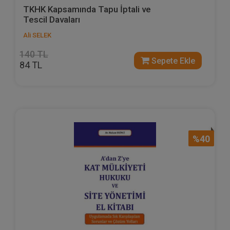
TKHK Kapsamında Tapu İptali ve
Tescil Davaları
Ali SELEK
140 TL
Sepete Ekle
84 TL
%40