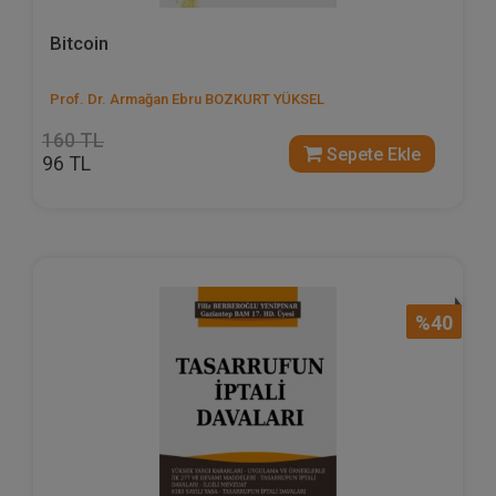
Bitcoin
Prof. Dr. Armağan Ebru BOZKURT YÜKSEL
160 TL
Sepete Ekle
96 TL
%40