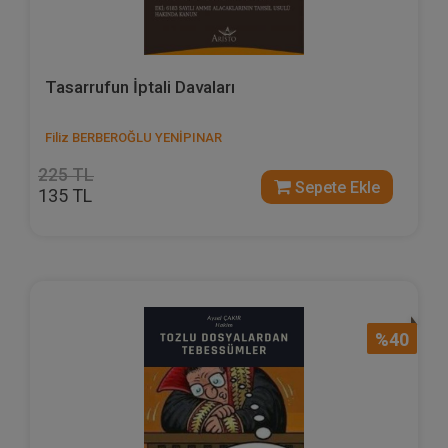
Tasarrufun İptali Davaları
Filiz BERBEROĞLU YENİPINAR
225 TL
Sepete Ekle
135 TL
%40