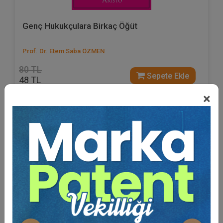
Genç Hukukçulara Birkaç Öğüt
Prof. Dr. Etem Saba ÖZMEN
80 TL
Sepete Ekle
48 TL
×
%40