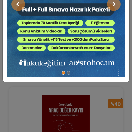
Önceki
Sonraki
Miras Hukuku Davaları
Filiz BERBEROĞLU YENİPINAR
1000 TL
Sepete Ekle
600 TL
%40