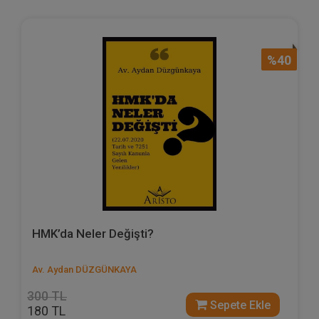
%40
HMK’da Neler Değişti?
Av. Aydan DÜZGÜNKAYA
300 TL
Sepete Ekle
180 TL