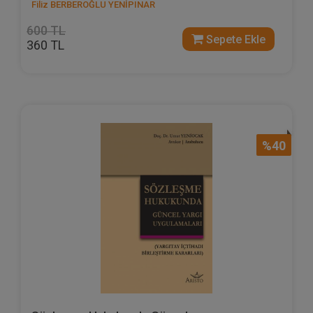
Filiz BERBEROĞLU YENİPINAR
600 TL
Sepete Ekle
360 TL
%40