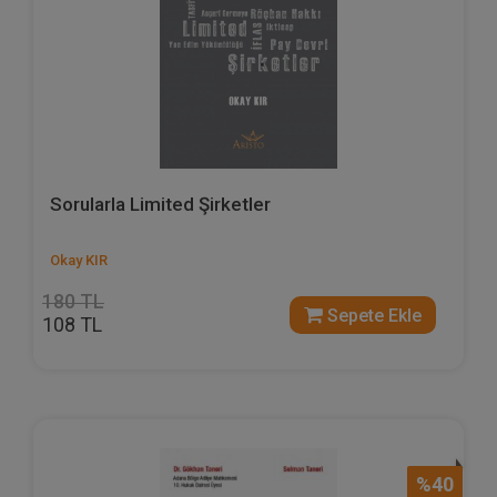
Sorularla Limited Şirketler
Okay KIR
180 TL
Sepete Ekle
108 TL
%40