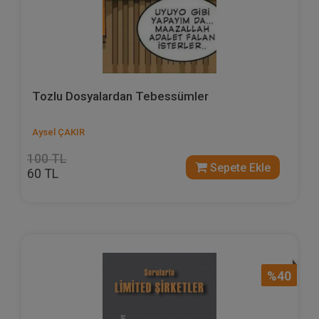
Tozlu Dosyalardan Tebessümler
Aysel ÇAKIR
100 TL
Sepete Ekle
60 TL
%40