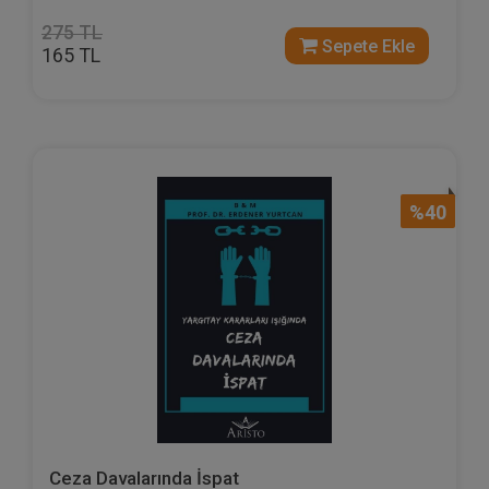
275 TL
Sepete Ekle
165 TL
%40
Ceza Davalarında İspat