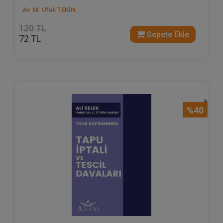
Av. M. Ufuk TEKİN
120 TL
Sepete Ekle
72 TL
%40