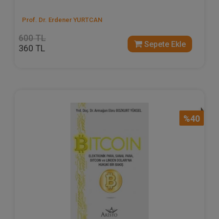
Prof. Dr. Erdener YURTCAN
600 TL
Sepete Ekle
360 TL
%40