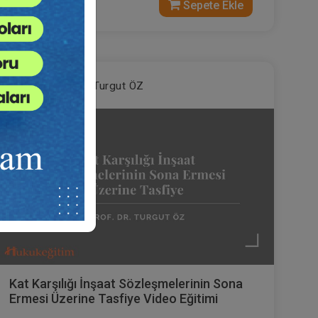
300 TL
Sepete Ekle
Prof. Dr. Turgut ÖZ
Kat Karşılığı İnşaat Sözleşmelerinin Sona
Ermesi Üzerine Tasfiye Video Eğitimi