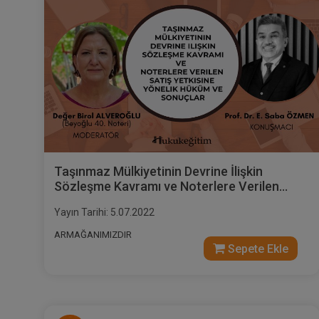
Taşınmaz Mülkiyetinin Devrine İlişkin
Sözleşme Kavramı ve Noterlere Verilen
Satış Yetkisine Yönelik Hüküm ve Sonuçlar
Yayın Tarihi: 5.07.2022
Video Eğitimi
ARMAĞANIMIZDIR
Sepete Ekle