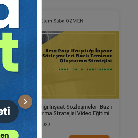
Prof. Dr. Etem Saba ÖZMEN
Sonraki
Arsa Payı Karşılığı İnşaat Sözleşmeleri Bazlı
Teminat Oluşturma Stratejisi Video Eğitimi
Yayın Tarihi: 22.05.2020