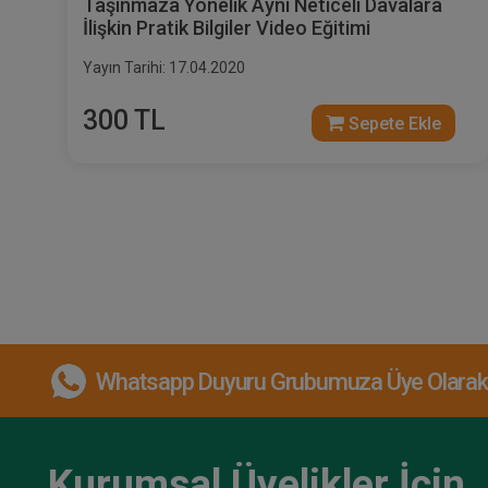
Taşınmaza Yönelik Ayni Neticeli Davalara
İlişkin Pratik Bilgiler Video Eğitimi
Yayın Tarihi: 17.04.2020
300 TL
Sepete Ekle
Whatsapp Duyuru Grubumuza Üye Olarak, 
Kurumsal Üyelikler İçin