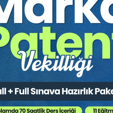
Prof. Dr. Öz SEÇER
A'dan Z'ye Arsa Payı Karşılığı İnşaat
Sözleşmeleri Video Eğitim Paketi (2 Video)
Yayın Tarihi: 28.05.2020