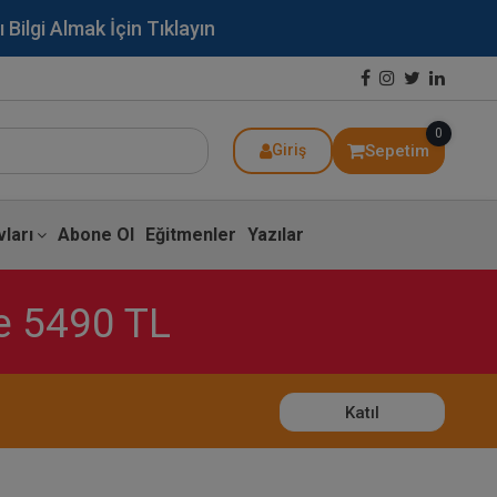
lgi Almak İçin Tıklayın
0
Sepetim
Giriş
ları
Abone Ol
Eğitmenler
Yazılar
ce 5490 TL
Katıl