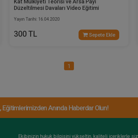
Kat Mülkiyeti Teorisi ve Arsa Payı
Düzeltilmesi Davaları Video Eğitimi
Yayın Tarihi: 16.04.2020
300 TL
Sepete Ekle
1
Eğitimlerimizden Anında Haberdar Olun!
Ekibinizin hukuk bilgisini yükseltin, kaliteli içeriklerle si