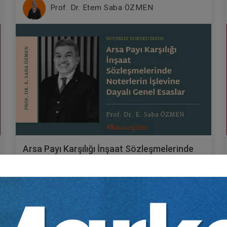
Prof. Dr. Etem Saba ÖZMEN
Arsa Payı Karşılığı İnşaat Sözleşmelerinde
Noterlerin İşlevine Dayalı Genel Esaslar
Video Eğitimi
Yayın Tarihi: 28.10.2020
300 TL
Sepete Ekle