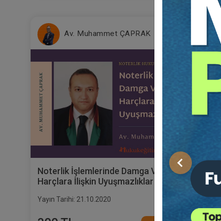
Av. Muhammet ÇAPRAK
Önceki
Noterlik İşlemlerinde Damga Vergisi ve
Harçlara İlişkin Uyuşmazlıklar
Yayın Tarihi: 21.10.2020