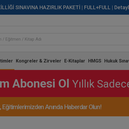
İĞİ SINAVINA HAZIRLIK PAKETİ | FULL+FULL | Detaylı Bi
timler
Kongreler & Zirveler
E-Kitaplar
HMGS
Hukuk Sınav
im Abonesi Ol
Yıllık Sade
Eğitimlerimizden Anında Haberdar Olun!