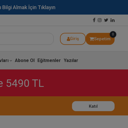
lgi Almak İçin Tıklayın
0
Sepetim
Giriş
ları
Abone Ol
Eğitmenler
Yazılar
ce 5490 TL
Katıl