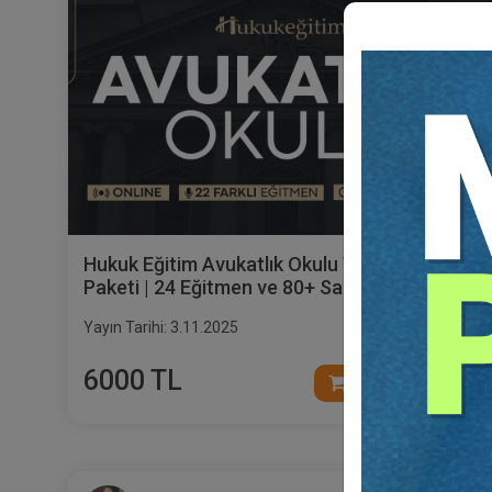
Hukuk Eğitim Avukatlık Okulu Video Eğitim
Paketi | 24 Eğitmen ve 80+ Saat
Yayın Tarihi: 3.11.2025
6000 TL
Sepete Ekle