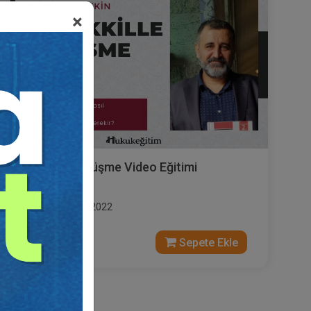
×
Müvekkille Görüşme Video Eğitimi
Yayın Tarihi: 11.04.2022
300 TL
Sepete Ekle