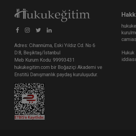
Hakk
hukuke
kurulmu
camiası
Adres: Cihannüma, Eski Yıldız Cd. No 6
Hukuk E
D:8, Beşiktaş/İstanbul
iddias
Meb Kurum Kodu: 99993431
hukukegitim.com bir Boğaziçi Akademi ve
Enstitü Danışmanlık paydaş kuruluşudur.