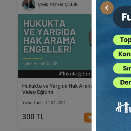
Çelik Ahmet ÇELIK
Önceki
Hukukta ve Yargıda Hak Arama Engelleri
Video Eğitimi
Yayın Tarihi: 11.04.2021
300 TL
Sepete Ekle