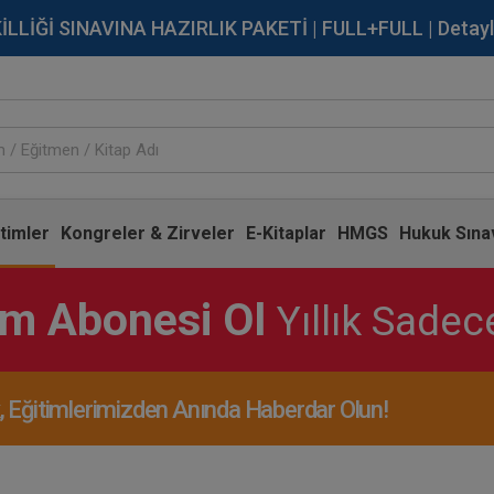
İĞİ SINAVINA HAZIRLIK PAKETİ | FULL+FULL | Detaylı Bi
timler
Kongreler & Zirveler
E-Kitaplar
HMGS
Hukuk Sınav
im Abonesi Ol
Yıllık Sade
Eğitimlerimizden Anında Haberdar Olun!