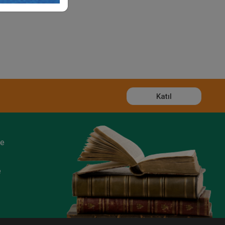
Katıl
ze
e