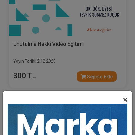
Unutulma Hakkı Video Eğitimi
Yayın Tarihi: 2.12.2020
300 TL
Sepete Ekle
×
Av. İsmet DEMİRAĞ