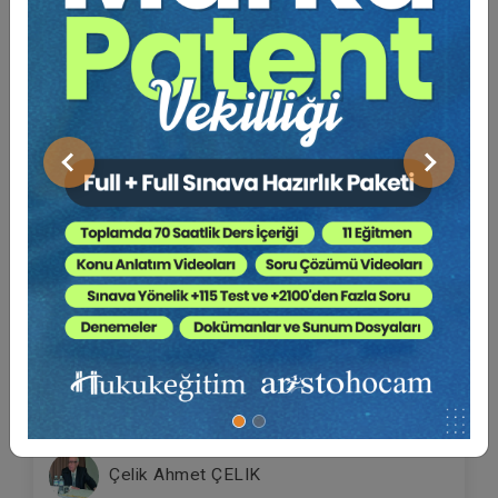
Önceki
Sonraki
AYM İptal Kararının Sigorta Tahkim
Yargılamasına Yansıması ve Güncel Sorunlar
Video Eğitimi
Yayın Tarihi: 9.11.2020
300 TL
Sepete Ekle
Çelik Ahmet ÇELIK