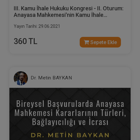
III. Kamu İhale Hukuku Kongresi - II. Oturum:
Anayasa Mahkemesi'nin Kamu İhale
Mevzuatına Dair Vermiş Olduğu Güncel
Yayın Tarihi: 29.06.2021
Kararların Değerlendirilmesi Video Kaydı
360 TL
Sepete Ekle
Dr. Metin BAYKAN