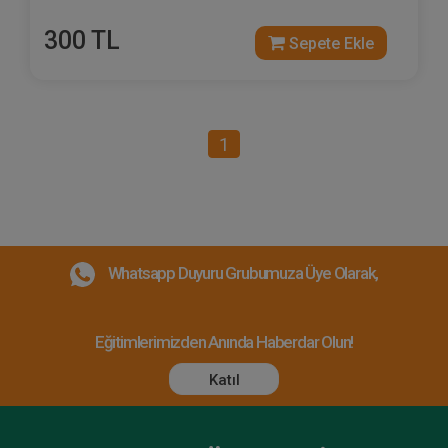
300 TL
Sepete Ekle
1
Whatsapp Duyuru Grubumuza Üye Olarak,
Eğitimlerimizden Anında Haberdar Olun!
Katıl