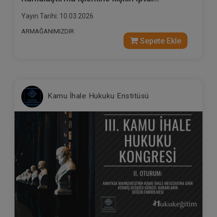
Taleplerinin, Asliye Hukuk Mahkemesinde
Yayın Tarihi: 10.03.2026
Görülen Kamulaştırma Bedelinin Tespiti
Davasına Etkileri Video Eğitimi
ARMAĞANIMIZDIR
Sepete Ekle
Kamu İhale Hukuku Enstitüsü