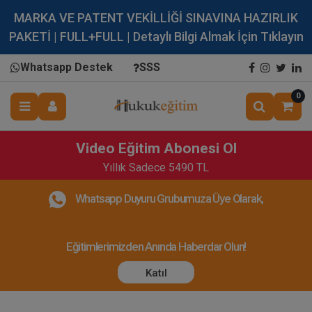
MARKA VE PATENT VEKİLLİĞİ SINAVINA HAZIRLIK
PAKETİ | FULL+FULL | Detaylı Bilgi Almak İçin Tıklayın
Whatsapp Destek
SSS
0
Video Eğitim Abonesi Ol
Yıllık Sadece 5490 TL
Whatsapp Duyuru Grubumuza Üye Olarak,
Eğitimlerimizden Anında Haberdar Olun!
Katıl