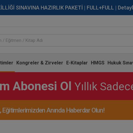
İĞİ SINAVINA HAZIRLIK PAKETİ | FULL+FULL | Detaylı Bi
timler
Kongreler & Zirveler
E-Kitaplar
HMGS
Hukuk Sınav
im Abonesi Ol
Yıllık Sade
Eğitimlerimizden Anında Haberdar Olun!