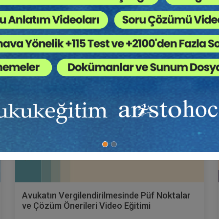
Sepete Ekle
Okan DOĞAN
Avukatın Vergilendirilmesinde Püf Noktalar
ve Çözüm Önerileri Video Eğitimi