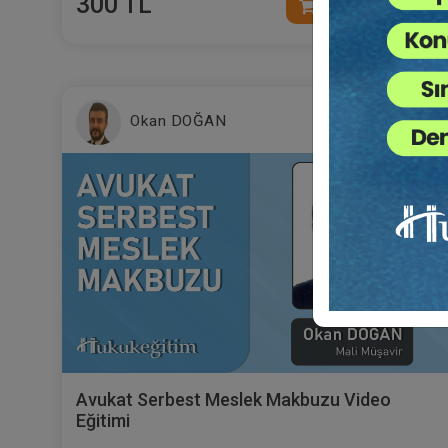
300 TL
Sepete Ekle
Okan DOĞAN
Avukat Serbest Meslek Makbuzu Video
Eğitimi