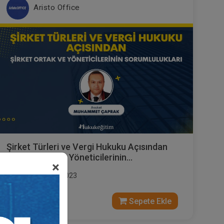
Aristo Office
Şirket Türleri ve Vergi Hukuku Açısından
Şirket Ortak ve Yöneticilerinin
×
Sorumlulukları Video Eğitimi
Yayın Tarihi: 5.05.2023
ARMAĞANIMIZDIR
Sepete Ekle