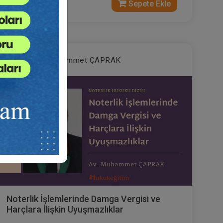
300 TL
Sepete Ekle
Av. Muhammet ÇAPRAK
Noterlik İşlemlerinde Damga Vergisi ve
Harçlara İlişkin Uyuşmazlıklar