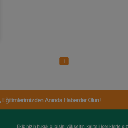
1
Eğitimlerimizden Anında Haberdar Olun!
Ekibinizin hukuk bilgisini yükseltin, kaliteli içeriklerle si