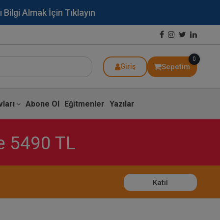
lgi Almak İçin Tıklayın
0
Sepetim
Giriş
ları
Abone Ol
Eğitmenler
Yazılar
ce 5490 TL
Katıl