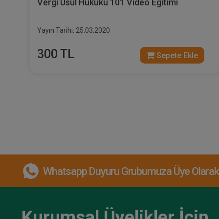
Vergi Usul Hukuku 101 Video Egitimi
Yayın Tarihi: 25.03.2020
300 TL
Sepete Ekle
Whatsapp Duyuru Grubumuza Üye Olarak, 
Kurumsal Üyelikler İçin