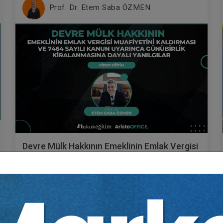
Prof. Dr. Etem Saba ÖZMEN
Devre Mülk Hakkının Emeklinin Emlak Vergisi
Muafiyetini Kaldırması ve 7464 Sayılı Kanun
Uyarınca Günübirlik Kiralanmasına Dayalı
Yayın Tarihi: 24.04.2024
Yanılgılar Video Eğitimi
300 TL
Sepete Ekle