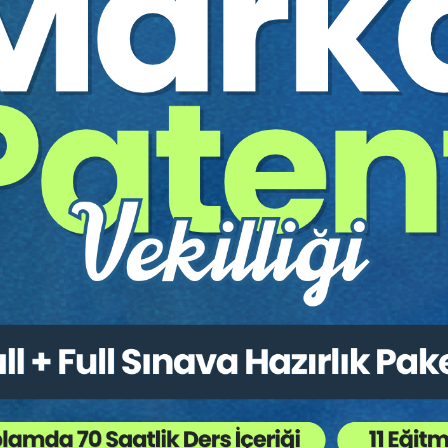
Sadettin BULUTOĞLU
Avukatlar İçin Ofis Açmadan Önce
Girişimcilik Hakkında Bilinmesi Gereken Her
Şey Video Eğitimi
Yayın Tarihi: 20.02.2022
ARMAĞANIMIZDIR