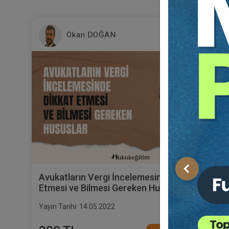
Okan DOĞAN
Önceki
Avukatların Vergi İncelemesinde Dikkat
Etmesi ve Bilmesi Gereken Hususlar Video
Eğitimi
Yayın Tarihi: 14.05.2022