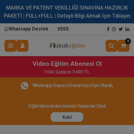
MARKA VE PATENT VEKİLLİĞİ SINAVINA HAZIRLIK
PAKETİ | FULL+FULL | Detaylı Bilgi Almak İçin Tıklayın
Whatsapp Destek
SSS
0
Video Eğitim Abonesi Ol
Yıllık Sadece 5490 TL
Whatsapp Duyuru Grubumuza Üye Olarak,
Eğitimlerimizden Anında Haberdar Olun!
Katıl