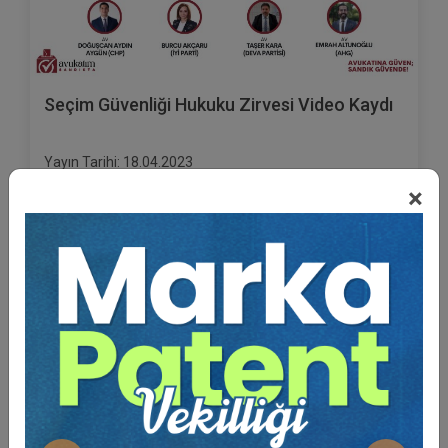
Seçim Güvenliği Hukuku Zirvesi Video Kaydı
Yayın Tarihi: 18.04.2023
×
ARMAĞANIMIZDIR
Sepete Ekle
Aristo Yayınevi