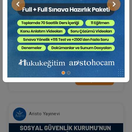
Önceki
Sonraki
Boşanma Davaları Zirvesi Video Kaydı
Yayın Tarihi: 4.03.2023
900 TL
Sepete Ekle
Aristo Yayınevi