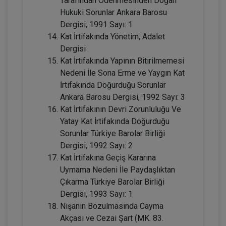
Tarafından Ödenmesinden Doğan
Hukuki Sorunlar Ankara Barosu
Dergisi, 1991 Sayı: 1
Kat İrtifakında Yönetim, Adalet
Dergisi
Kat İrtifakında Yapının Bitirilmemesi
Nedeni İle Sona Erme ve Yaygın Kat
İrtifakında Doğurduğu Sorunlar
Ankara Barosu Dergisi, 1992 Sayı: 3
Miras Hukuku - 1 - IV. Medeni Hukuk
Kat İrtifakının Devri Zorunluluğu Ve
Kongresi - IX. Oturum
Yatay Kat İrtifakında Doğurduğu
360 TL
Sepete Ekle
Sorunlar Türkiye Barolar Birliği
Dergisi, 1992 Sayı: 2
Kat İrtifakına Geçiş Kararına
Uymama Nedeni İle Paydaşlıktan
Tüketici Hukuku Enstitüsü
Çıkarma Türkiye Barolar Birliği
Dergisi, 1993 Sayı: 1
Nişanın Bozulmasında Cayma
Akçası ve Cezai Şart (MK. 83.