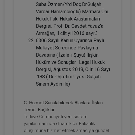
2160
Sepete Ekle
Saba Özmen/Yrd.Doç.Dr.Gülşah
TL
Vardar Hamamcıoğlu) Marmara Üni.
Hukuk Fak. Hukuk Araştırmaları
Dergisi. Prof. Dr. Cevdet Yavuz’a
Armağan, II.cilt yıl:2016 sayı:3
Tüketici Hukuku Enstitüsü
6306 Sayılı Kanun Uyarınca Paylı
Mülkiyet Sürecinde Paylaşma
Davasına ( İzale-i Şuyu) İlişkin
Hüküm ve Sonuçlar, Legal Hukuk
Dergisi, Ağustos 2018, Cilt: 16 Sayı
:188 ( Dr. Öğretim Üyesi Gülşah
Sinem Aydın ile)
C. Hizmet Sunulabilecek Alanlara İlişkin
Sözleşmeler Hukuku - 1 - IV. Borçlar
Temel Başlıklar
Hukuku Kongresi - VII. Oturum
Türkiye Cumhuriyeti yeni sistem
yapılanmasında dinamik bir Bakanlık
360 TL
Sepete Ekle
oluşumuna hizmet etmek amacıyla güncel