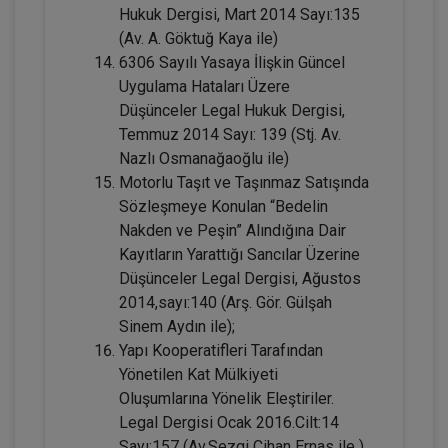
Hukuk Dergisi, Mart 2014 Sayı:135
(Av. A. Göktuğ Kaya ile)
6306 Sayılı Yasaya İlişkin Güncel
Uygulama Hataları Üzere
Düşünceler Legal Hukuk Dergisi,
Temmuz 2014 Sayı: 139 (Stj. Av.
Nazlı Osmanağaoğlu ile)
Mal Rejimleri Hukuku - IV. Medeni Hukuk
Motorlu Taşıt ve Taşınmaz Satışında
Kongresi - IV. Oturum
Sözleşmeye Konulan “Bedelin
360 TL
Sepete Ekle
Nakden ve Peşin” Alındığına Dair
Kayıtların Yarattığı Sancılar Üzerine
Düşünceler Legal Dergisi, Ağustos
2014,sayı:140 (Arş. Gör. Gülşah
Tüketici Hukuku Enstitüsü
Sinem Aydın ile);
Yapı Kooperatifleri Tarafından
Yönetilen Kat Mülkiyeti
Oluşumlarına Yönelik Eleştiriler.
Legal Dergisi Ocak 2016.Cilt:14
Sayı:157 (Av.Sezgi Cihan Ernas ile )