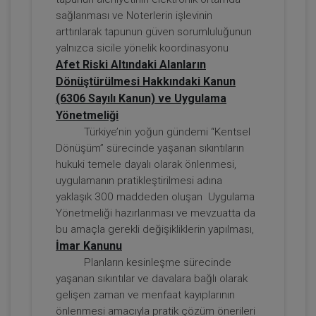
sağlanması ve Noterlerin işlevinin
arttırılarak tapunun güven sorumluluğunun
yalnızca sicile yönelik koordinasyonu
Afet Riski Altındaki Alanların
Dönüştürülmesi Hakkındaki Kanun
(6306 Sayılı Kanun) ve Uygulama
Yönetmeliği
Türkiye’nin yoğun gündemi “Kentsel
Dönüşüm” sürecinde yaşanan sıkıntıların
Taşınmaz Hukuku - IV. Borçlar Hukuku
hukuki temele dayalı olarak önlenmesi,
Kongresi - VI. Oturum
uygulamanın pratikleştirilmesi adına
360 TL
Sepete Ekle
yaklaşık 300 maddeden oluşan Uygulama
Yönetmeliği hazırlanması ve mevzuatta da
bu amaçla gerekli değişikliklerin yapılması,
İmar Kanunu
Tüketici Hukuku Enstitüsü
Planların kesinleşme sürecinde
yaşanan sıkıntılar ve davalara bağlı olarak
gelişen zaman ve menfaat kayıplarının
önlenmesi amacıyla pratik çözüm önerileri