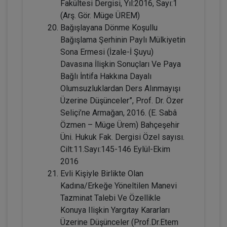
Fakültesi Dergisi, Yıl:2016, Sayı:1
Sözleşmeler Hukuku - 2 - IV. Borçlar
(Arş. Gör. Müge ÜREM)
Hukuku Kongresi - VIII. Oturum
Bağışlayana Dönme Koşullu
360 TL
Sepete Ekle
Bağışlama Şerhinin Paylı Mülkiyetin
Sona Ermesi (İzale-İ Şuyu)
Davasına İlişkin Sonuçları Ve Paya
Bağlı İntifa Hakkına Dayalı
Tüketici Hukuku Enstitüsü
Olumsuzluklardan Ders Alınmayışı
Üzerine Düşünceler”, Prof. Dr. Özer
Seliçi’ne Armağan, 2016. (E. Sabâ
Özmen – Müge Ürem) Bahçeşehir
Üni. Hukuk Fak. Dergisi Özel sayısı.
Cilt:11.Sayı:145-146 Eylül-Ekim
2016
Evli Kişiyle Birlikte Olan
Kadına/Erkeğe Yöneltilen Manevi
Tazminat Talebi Ve Özellikle
IV. Borçlar Hukuku Kongresi Tüm
Konuya Ilişkin Yargıtay Kararları
Oturumlar (8 Oturum)
Üzerine Düşünceler (Prof.Dr.Etem