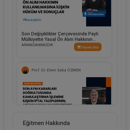
Son Değişiklikler Çerçevesinde Paylı
Mülkiyette Yasal Ön Alım Hakkının
Kullanılmasına İlişkin Hüküm Ve
ARMAĞANIMIZDIR
Sepete Ekle
Sonuçlar
Prof. Dr. Etem Saba ÖZMEN
Eğitmen Hakkında