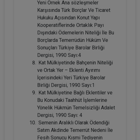
Yeni Örnek Ana sözleşmeler
TL
Karşısında Türk Borçlar Ve Ticaret
Hukuku Açısından Konut Yapı
Kooperatiflerinde Ortaklık Payı
Dışındaki Ödemelerin Niteliği İle Bu
Tüketici Hukuku Enstitüsü
Borçlarda Temerrüdün Hüküm Ve
Sonuçları Türkiye Barolar Birliği
Dergisi, 1990 Sayı:4
Kat Mülkiyetinde Bahçenin Niteliği
ve Ortak Yer – Eklenti Ayırımı
İçerisindeki Yeri Türkiye Barolar
Birliği Dergisi, 1990 Sayı:1
Kat Mülkiyetine Bağlı Eklentiler ve
Bu Konudaki Taahhüt İşlemlerine
Miras Hukuku - 2 - IV. Medeni Hukuk
Yönelik Hükmün Temelsizliği Adalet
Kongresi - X. Oturum
Dergisi, 1990 Sayı: 4
360 TL
Sepete Ekle
Semenin Aralıklı Olarak Ödendiği
Satım Akdinde Temerrüt Nedeni İle
Fesih Sonucu Kısmi Tediyenin