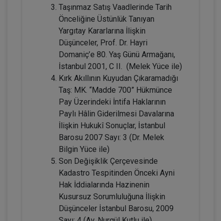
Kongresi - VII. Oturum
Taşınmaz Satış Vaadlerinde Tarih
Önceliğine Üstünlük Tanıyan
360 TL
Sepete Ekle
Yargıtay Kararlarına İlişkin
Düşünceler, Prof. Dr. Hayri
Domaniç’e 80. Yaş Günü Armağanı,
İstanbul 2001, C II. (Melek Yüce ile)
Tüketici Hukuku Enstitüsü
Kırk Akıllının Kuyudan Çıkaramadığı
Taş: MK. “Madde 700” Hükmünce
Pay Üzerindeki İntifa Haklarının
Paylı Hâlin Giderilmesi Davalarına
İlişkin Hukukî Sonuçlar, İstanbul
Barosu 2007 Sayı: 3 (Dr. Melek
Bilgin Yüce ile)
Son Değişiklik Çerçevesinde
Kadastro Tespitinden Önceki Ayni
Çocuk Hukuku - IV. Medeni Hukuk
Hak İddialarında Hazinenin
Kongresi - V. Oturum
Kusursuz Sorumluluğuna İlişkin
Düşünceler İstanbul Barosu, 2009
360 TL
Sepete Ekle
Sayı: 4 (Av. Nurgül Kutlu ile)