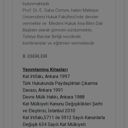
bulunmaktadır.
Prof. Dr. E. Saba Özmen, halen Maltepe
Üniversitesi Hukuk Fakültesi’nde dersler
vermekte ve Medeni Hukuk Ana Bilim Dalı
Başkanı olarak görevini sürdürmekte,
Türkiye Barolar Birliği nezdinde
konferanslar ve eğitimler vermektedir.
B. ESERLERİ
Gelir (Hasılat) Paylaşımlı Taşınmaz
Yayımlanmış Kitapları
Sözleşmesi Yapılmasına Bağlı Yanılgılar
Video Eğitimi
Kat İrtifakı, Ankara 1997
300 TL
Sepete Ekle
Türk Hukukunda Paydaşlıktan Çıkarma
Davası, Ankara 1991
Devre Mülk Hakkı, Ankara 1988
Kat Mülkiyeti Kanunu Değişiklikleri Şerhi
Hukuk Eğitim
ve Eleştirisi, İstanbul 2010
Kat İrtifakı,5711 ile 5912 Sayılı Kanunlarla
Değişik 634 Sayılı Kat Mülkiyeti