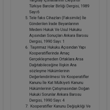
Yargıtay İçtihatlarının Eleştirisi
Adi Ortaklıkların Kazanç Paylaşma
Amacı Gütmeyen Faaliyetleri Konusunda
Türkiye Barolar Birliği Dergisi, 1989
Yanılgılar Video Eğitimi
Sayı:6
300 TL
Sepete Ekle
Tele faks Cihazları (Faksimile) İle
Gönderilen İrade Beyanlarının
Medeni Hukuk Ve Usul Hukuku
Açısından Sonuçları Ankara Barosu
Tüketici Hukuku Enstitüsü
Dergisi, 1990 Sayı: 1
Taşınmaz Hukuku Açısından Yapı
Kooperatiflerinde Amaç
Gerçekleşmeden Ortaklara Arsa
Dağıtabileceğine İlişkin Ana
sözleşme Hükümlerinin
Değerlendirilmesi Ve Kooperatifler
Kanunu İle Kat Mülkiyeti Kanunu
Hükümlerinin Çatışmasından Doğan
IV. Medeni Hukuk Kongresi - Tüm
Hukuki Sorunlar Ankara Barosu
Oturumlar (11 Oturum)
Dergisi, 1990 Sayı: 4
Kooperatifler Kanunu Değişikliği Ve
2160
Sepete Ekle