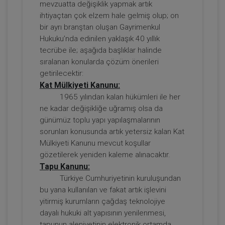
mevzuatta değişiklik yapmak artık
ihtiyaçtan çok elzem hale gelmiş olup; on
bir ayrı branştan oluşan Gayrimenkul
Tüketici Hukuku Enstitüsü
Hukuku’nda edinilen yaklaşık 40 yıllık
tecrübe ile; aşağıda başlıklar halinde
sıralanan konularda çözüm önerileri
getirilecektir:
Kat Mülkiyeti Kanunu:
1965 yılından kalan hükümleri ile her
ne kadar değişikliğe uğramış olsa da
günümüz toplu yapı yapılaşmalarının
sorunları konusunda artık yetersiz kalan Kat
Mülkiyeti Kanunu mevcut koşullar
Borçların İfası ve İfa Edilmemesi - IV.
gözetilerek yeniden kaleme alınacaktır.
Borçlar Hukuku Kongresi - V. Oturum
Tapu Kanunu:
360 TL
Sepete Ekle
Türkiye Cumhuriyetinin kuruluşundan
bu yana kullanılan ve fakat artık işlevini
yitirmiş kurumların çağdaş teknolojiye
dayalı hukuki alt yapısının yenilenmesi,
Tüketici Hukuku Enstitüsü
tapunun aleniyetinin elektronik ortamda