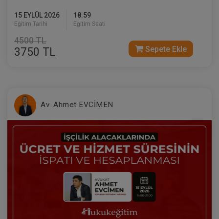
15 EYLÜL 2026
18:59
Eğitim Tarihi
Eğitim Saati
4500 TL
Sepete Ekle
3750 TL
Medeni Usul Hukuku - III. Medeni Hukuku
Kongresi - X. Oturum
360 TL
Sepete Ekle
Av. Ahmet EVCİMEN
Tüketici Hukuku Enstitüsü