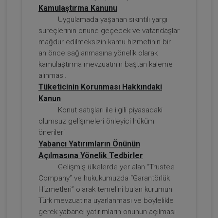
Kamulaştırma Kanunu
Uygulamada yaşanan sıkıntılı yargı
süreçlerinin önüne geçecek ve vatandaşlar
mağdur edilmeksizin kamu hizmetinin bir
an önce sağlanmasına yönelik olarak
kamulaştırma mevzuatının baştan kaleme
Tazminat Hukuku - IV. Borçlar Hukuku
alınması.
Kongresi - IV. Oturum
Tüketicinin Korunması Hakkındaki
Kanun
360 TL
Sepete Ekle
Konut satışları ile ilgili piyasadaki
olumsuz gelişmeleri önleyici hüküm
önerileri
Yabancı Yatırımların Önünün
Tüketici Hukuku Enstitüsü
Açılmasına Yönelik Tedbirler
Gelişmiş ülkelerde yer alan “Trustee
Company” ve hukukumuzda “Garantörlük
Hizmetleri” olarak temelini bulan kurumun
Türk mevzuatına uyarlanması ve böylelikle
gerek yabancı yatırımların önünün açılması