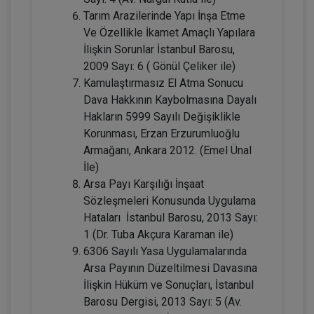
Tarım Arazilerinde Yapı İnşa Etme
Ve Özellikle İkamet Amaçlı Yapılara
Tüketici Hukuku Enstitüsü
İlişkin Sorunlar İstanbul Barosu,
2009 Sayı: 6 ( Gönül Çeliker ile)
Kamulaştırmasız El Atma Sonucu
Dava Hakkının Kaybolmasına Dayalı
Hakların 5999 Sayılı Değişiklikle
Korunması, Erzan Erzurumluoğlu
Armağanı, Ankara 2012. (Emel Ünal
İle)
Arsa Payı Karşılığı İnşaat
Sözleşmeleri Konusunda Uygulama
Boşanma Hukuku - IV. Medeni Hukuk
Hataları İstanbul Barosu, 2013 Sayı:
Kongresi - III. Oturum
1 (Dr. Tuba Akçura Karaman ile)
360 TL
Sepete Ekle
6306 Sayılı Yasa Uygulamalarında
Arsa Payının Düzeltilmesi Davasına
İlişkin Hüküm ve Sonuçları, İstanbul
Barosu Dergisi, 2013 Sayı: 5 (Av.
Tüketici Hukuku Enstitüsü