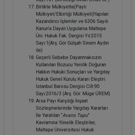
Birlikte Mülkiyette(Paylı
Mülkiyet/Elbirliği Mülkiyeti)Yapılan
Kazandırıcı İşlemler ve 6306 Sayılı
Evlilik Hukuku - IV. Medeni Hukuk
Kanun’a Dayalı Uygulama Maltepe
Kongresi - II. Oturum
Üni. Hukuk Fak. Dergisi Yıl:2015
Sayı:1(Arş. Gör Gülşah Sinem Aydın
360 TL
Sepete Ekle
ile)
Geçerli Sebebe Dayanmaksızın
Kullanılan Bozucu Yenilik Doğuran
Tüketici Hukuku Enstitüsü
Hakkın Hukuki Sonuçları ve Yargıtay
Hukuk Genel Kurulu Kararı Eleştiri.
İstanbul Barosu Dergisi Cilt:90
Sayı:2016/3 (Arş. Gör. Müge ÜREM)
Arsa Payı Karşılığı İnşaat
Sözleşmelerinde Yargıtay Kararları
İle Yaratılan “
Avans Tapu
”
Kavramına Yönelik Eleştiriler,
Maltepe Üniversitesi Hukuk