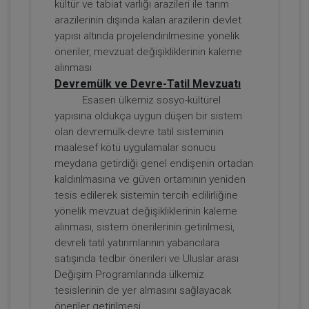
kültür ve tabiat varlığı arazileri ile tarım
Kira Hukuku - 1 - IV. Borçlar Hukuku
arazilerinin dışında kalan arazilerin devlet
Kongresi - I. Oturum
yapısı altında projelendirilmesine yönelik
360 TL
Sepete Ekle
öneriler, mevzuat değişikliklerinin kaleme
alınması
Devremülk ve Devre-Tatil Mevzuatı
Esasen ülkemiz sosyo-kültürel
Tüketici Hukuku Enstitüsü
yapısına oldukça uygun düşen bir sistem
olan devremülk-devre tatil sisteminin
maalesef kötü uygulamalar sonucu
meydana getirdiği genel endişenin ortadan
kaldırılmasına ve güven ortamının yeniden
tesis edilerek sistemin tercih edilirliğine
yönelik mevzuat değişikliklerinin kaleme
alınması, sistem önerilerinin getirilmesi,
devreli tatil yatırımlarının yabancılara
satışında tedbir önerileri ve Uluslar arası
Kira Hukuku - 2 - IV. Borçlar Hukuku
Değişim Programlarında ülkemiz
Kongresi - II. Oturum
tesislerinin de yer almasını sağlayacak
360 TL
Sepete Ekle
öneriler getirilmesi