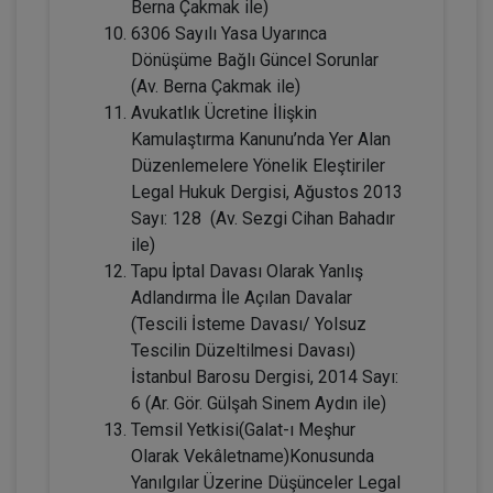
Berna Çakmak ile)
6306 Sayılı Yasa Uyarınca
Dönüşüme Bağlı Güncel Sorunlar
(Av. Berna Çakmak ile)
Avukatlık Ücretine İlişkin
Kamulaştırma Kanunu’nda Yer Alan
Düzenlemelere Yönelik Eleştiriler
Legal Hukuk Dergisi, Ağustos 2013
Sayı: 128 (Av. Sezgi Cihan Bahadır
ile)
Kişiler Hukuku - IV. Medeni Hukuk
Tapu İptal Davası Olarak Yanlış
Kongresi - I. Oturum
Adlandırma İle Açılan Davalar
360 TL
Sepete Ekle
(Tescili İsteme Davası/ Yolsuz
Tescilin Düzeltilmesi Davası)
İstanbul Barosu Dergisi, 2014 Sayı:
6 (Ar. Gör. Gülşah Sinem Aydın ile)
Tüketici Hukuku Enstitüsü
Temsil Yetkisi(Galat-ı Meşhur
Olarak Vekâletname)Konusunda
Yanılgılar Üzerine Düşünceler Legal