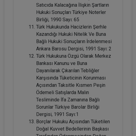
Satıcıda Kalacağına İlişkin Şartların
Tüketici Hukuku Enstitüsü
Hukuki Sonuçları Türkiye Noterler
Birliği, 1990 Sayı: 65
Türk Hukukunda Hacizlerin Şerhle
Kazandığı Hukuki Nitelik Ve Buna
Bağlı Hukuki Sonuçların İrdelenmesi
Ankara Barosu Dergisi, 1991 Sayı: 2
Türk Hukukuna Özgü Olarak Merkez
Bankası Kanunu ve Buna
Dayanılarak Çıkarılan Tebliğler
Karşısında Tüketicinin Korunması
Fütürist Hukuk - IV. Medeni Hukuk
Açısından Taksitle Kısmen Peşin
Kongresi - XI. Oturum
Ödemeli Satışlarda Malın
360 TL
Sepete Ekle
Tesliminde İfa Zamanına Bağlı
Sorunlar Türkiye Barolar Birliği
Dergisi, 1991 Sayı:1
Borçlar Hukuku Açısından Tüketilen
Tüketici Hukuku Enstitüsü
Doğal Kuvvet Bedellerinin Başkası