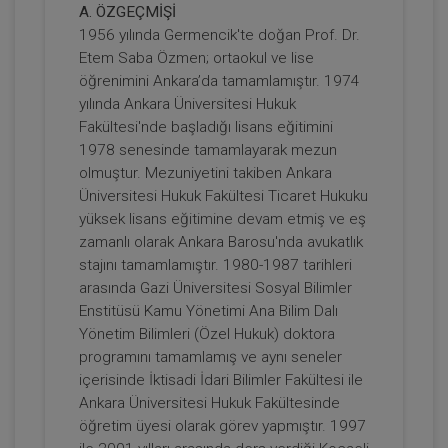
A. ÖZGEÇMİŞİ
Son AYM Kararları Doğrultusunda
1956 yılında Germencik'te doğan Prof. Dr.
Kamulaştırma İşlemine İlişkin İptal
Etem Saba Özmen; ortaokul ve lise
Taleplerinin, Asliye Hukuk
ARMAĞANIMIZDIR
Sepete Ekle
öğrenimini Ankara’da tamamlamıştır. 1974
Mahkemesinde Görülen Kamulaştırma
Bedelinin Tespiti Davasına Etkileri Video
yılında Ankara Üniversitesi Hukuk
Eğitimi
Fakültesi'nde başladığı lisans eğitimini
1978 senesinde tamamlayarak mezun
Prof. Dr. Etem Saba ÖZMEN
olmuştur. Mezuniyetini takiben Ankara
Üniversitesi Hukuk Fakültesi Ticaret Hukuku
yüksek lisans eğitimine devam etmiş ve eş
zamanlı olarak Ankara Barosu'nda avukatlık
stajını tamamlamıştır. 1980-1987 tarihleri
arasında Gazi Üniversitesi Sosyal Bilimler
Enstitüsü Kamu Yönetimi Ana Bilim Dalı
Yönetim Bilimleri (Özel Hukuk) doktora
programını tamamlamış ve aynı seneler
içerisinde İktisadi İdari Bilimler Fakültesi ile
Kamulaştırma Kanunu 10/XIV ve 14/Son
Fıkra Hükümlerinin İptaline Bağlı
Ankara Üniversitesi Hukuk Fakültesinde
Sonuçlar Video Kaydı
ARMAĞANIMIZDIR
öğretim üyesi olarak görev yapmıştır. 1997
Sepete Ekle