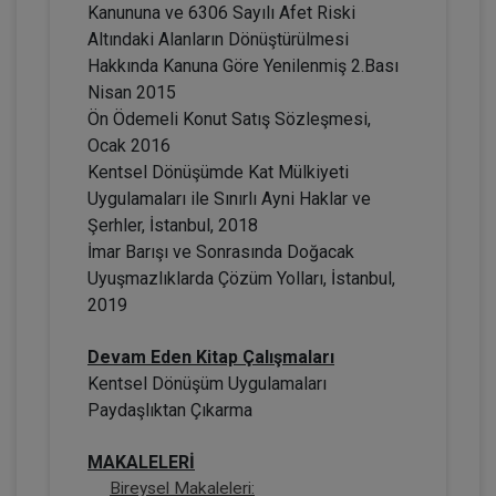
Kanununa ve 6306 Sayılı Afet Riski
Altındaki Alanların Dönüştürülmesi
Hakkında Kanuna Göre Yenilenmiş 2.Bası
Nisan 2015
Ön Ödemeli Konut Satış Sözleşmesi,
Ocak 2016
Kentsel Dönüşümde Kat Mülkiyeti
Adi Ortaklıklarda ve Kat Mülkiyeti
Oluşumunda Motorlu Taşıt Aracı Edinimi
Uygulamaları ile Sınırlı Ayni Haklar ve
Video Eğitimi
Şerhler, İstanbul, 2018
300 TL
Sepete Ekle
İmar Barışı ve Sonrasında Doğacak
Uyuşmazlıklarda Çözüm Yolları, İstanbul,
2019
Prof. Dr. Etem Saba ÖZMEN
Devam Eden Kitap Çalışmaları
Kentsel Dönüşüm Uygulamaları
Paydaşlıktan Çıkarma
MAKALELERİ
Bireysel Makaleleri: