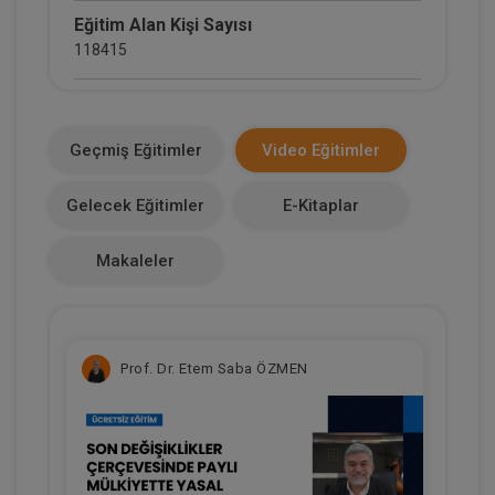
Eğitim Alan Kişi Sayısı
118415
E-Kitap Alan Kişi Sayısı
13809
Geçmiş Eğitimler
Video Eğitimler
Makale Sayısı
Gelecek Eğitimler
E-Kitaplar
3
Makaleler
Prof. Dr. Etem Saba ÖZMEN