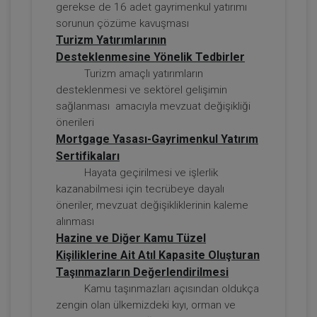
gerekse de 16 adet gayrimenkul yatırımı
sorunun çözüme kavuşması
Turizm Yatırımlarının
Desteklenmesine Yönelik Tedbirler
Sorumluluk Hukuku - IV. Borçlar Hukuku
Kongresi - III. Oturum
Turizm amaçlı yatırımların
desteklenmesi ve sektörel gelişimin
360 TL
Sepete Ekle
sağlanması amacıyla mevzuat değişikliği
önerileri
Mortgage Yasası-Gayrimenkul Yatırım
Sertifikaları
Tüketici Hukuku Enstitüsü
Hayata geçirilmesi ve işlerlik
kazanabilmesi için tecrübeye dayalı
öneriler, mevzuat değişikliklerinin kaleme
alınması
Hazine ve Diğer Kamu Tüzel
Kişiliklerine Ait Atıl Kapasite Oluşturan
Taşınmazların Değerlendirilmesi
Kamu taşınmazları açısından oldukça
zengin olan ülkemizdeki kıyı, orman ve