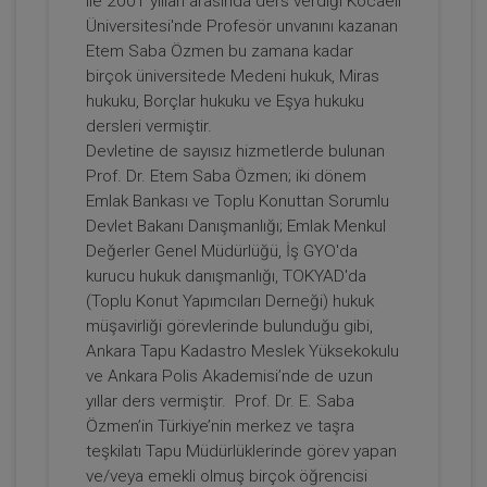
ile 2001 yılları arasında ders verdiği Kocaeli
Üniversitesi'nde Profesör unvanını kazanan
Etem Saba Özmen bu zamana kadar
Prof. Dr. Etem Saba ÖZMEN
birçok üniversitede Medeni hukuk, Miras
hukuku, Borçlar hukuku ve Eşya hukuku
dersleri vermiştir.
Devletine de sayısız hizmetlerde bulunan
Prof. Dr. Etem Saba Özmen; iki dönem
Emlak Bankası ve Toplu Konuttan Sorumlu
Devlet Bakanı Danışmanlığı; Emlak Menkul
Değerler Genel Müdürlüğü, İş GYO'da
kurucu hukuk danışmanlığı, TOKYAD'da
(Toplu Konut Yapımcıları Derneği) hukuk
Devre Mülk Hakkının Emeklinin Emlak
müşavirliği görevlerinde bulunduğu gibi,
Vergisi Muafiyetini Kaldırması ve 7464
Ankara Tapu Kadastro Meslek Yüksekokulu
Sayılı Kanun Uyarınca Günübirlik
ve Ankara Polis Akademisi’nde de uzun
300 TL
Sepete Ekle
Kiralanmasına Dayalı Yanılgılar Video
yıllar ders vermiştir. Prof. Dr. E. Saba
Eğitimi
Özmen’in Türkiye’nin merkez ve taşra
teşkilatı Tapu Müdürlüklerinde görev yapan
ve/veya emekli olmuş birçok öğrencisi
Prof. Dr. Etem Saba ÖZMEN