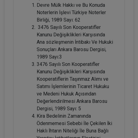
Devre Mülk Hakkı ve Bu Konuda
Noterlerin İşlevi Türkiye Noterler
Birliği, 1989 Sayı: 62
3476 Sayılı Son Kooperatifler
Resmî Şekle Bağlı Sözleşmelerden
Doğan Alacak Hakkının Devri
Kanunu Değişiklikleri Karşısında
Konusunda Yanılgılar Video Eğitimi
ARMAĞANIMIZDIR
Ana sözleşmenin İntibakı Ve Hukuki
Sepete Ekle
Sonuçları Ankara Barosu Dergisi,
1989 Sayı:3
3476 Sayılı Son Kooperatifler
Prof. Dr. Etem Saba ÖZMEN
Kanunu Değişiklikleri Karşısında
Kooperatiflerin Taşınmaz Alımı ve
Satımı İşlemlerinin Ticaret Hukuku
ve Medeni Hukuk Açısından
Değerlendirilmesi Ankara Barosu
Dergisi, 1989 Sayı: 5
Kira Bedelinin Zamanında
Ödenmemesi Sebebi İle Çekilen İki
Haklı İhtarın Niteliği İle Buna Bağlı