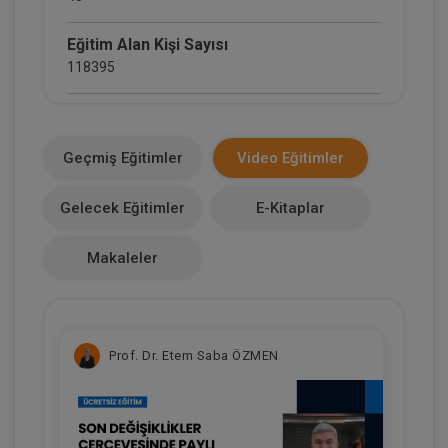
Eğitim Alan Kişi Sayısı
118395
E-Kitap Alan Kişi Sayısı
13809
Geçmiş Eğitimler
Video Eğitimler
Makale Sayısı
Gelecek Eğitimler
E-Kitaplar
3
Makaleler
Prof. Dr. Etem Saba ÖZMEN