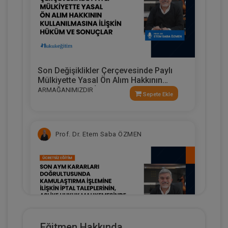
Son Değişiklikler Çerçevesinde Paylı
Mülkiyette Yasal Ön Alım Hakkının
Kullanılmasına İlişkin Hüküm Ve
ARMAĞANIMIZDIR
Sepete Ekle
Sonuçlar
Prof. Dr. Etem Saba ÖZMEN
Eğitmen Hakkında