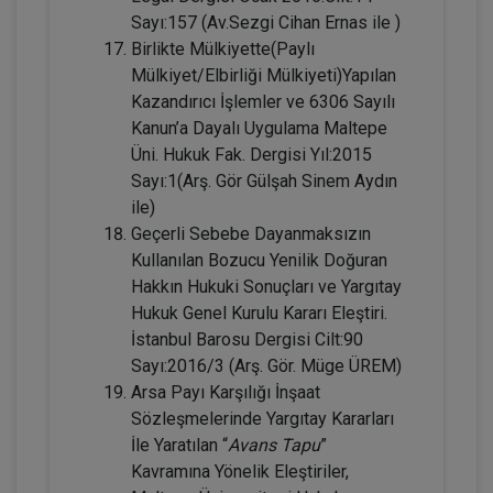
Sayı:157 (Av.Sezgi Cihan Ernas ile )
Birlikte Mülkiyette(Paylı
Mülkiyet/Elbirliği Mülkiyeti)Yapılan
Kazandırıcı İşlemler ve 6306 Sayılı
Evlilik Hukuku - IV. Medeni Hukuk
Kanun’a Dayalı Uygulama Maltepe
Kongresi - II. Oturum
Üni. Hukuk Fak. Dergisi Yıl:2015
Sayı:1(Arş. Gör Gülşah Sinem Aydın
360 TL
Sepete Ekle
ile)
Geçerli Sebebe Dayanmaksızın
Kullanılan Bozucu Yenilik Doğuran
Tüketici Hukuku Enstitüsü
Hakkın Hukuki Sonuçları ve Yargıtay
Hukuk Genel Kurulu Kararı Eleştiri.
İstanbul Barosu Dergisi Cilt:90
Sayı:2016/3 (Arş. Gör. Müge ÜREM)
Arsa Payı Karşılığı İnşaat
Sözleşmelerinde Yargıtay Kararları
İle Yaratılan “
Avans Tapu
”
Kavramına Yönelik Eleştiriler,