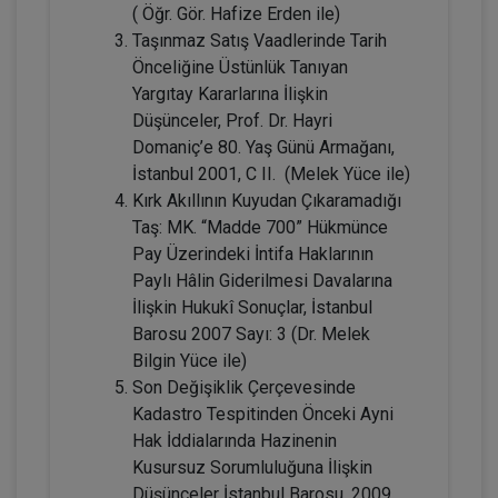
( Öğr. Gör. Hafize Erden ile)
Taşınmaz Hukuku - IV. Medeni Hukuk
Kongresi - VII. Oturum
Taşınmaz Satış Vaadlerinde Tarih
Önceliğine Üstünlük Tanıyan
360 TL
Sepete Ekle
Yargıtay Kararlarına İlişkin
Düşünceler, Prof. Dr. Hayri
Domaniç’e 80. Yaş Günü Armağanı,
İstanbul 2001, C II. (Melek Yüce ile)
Tüketici Hukuku Enstitüsü
Kırk Akıllının Kuyudan Çıkaramadığı
Taş: MK. “Madde 700” Hükmünce
Pay Üzerindeki İntifa Haklarının
Paylı Hâlin Giderilmesi Davalarına
İlişkin Hukukî Sonuçlar, İstanbul
Barosu 2007 Sayı: 3 (Dr. Melek
Bilgin Yüce ile)
Son Değişiklik Çerçevesinde
Kadastro Tespitinden Önceki Ayni
Çocuk Hukuku - IV. Medeni Hukuk
Hak İddialarında Hazinenin
Kongresi - V. Oturum
Kusursuz Sorumluluğuna İlişkin
Düşünceler İstanbul Barosu, 2009
Sepete Ekle