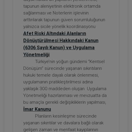
Tüketici Hukuku Enstitüsü
tapunun aleniyetinin elektronik ortamda
sağlanması ve Noterlerin işlevinin
arttırılarak tapunun güven sorumluluğunun
yalnızca sicile yönelik koordinasyonu
Afet Riski Altındaki Alanların
Dönüştürülmesi Hakkındaki Kanun
(6306 Sayılı Kanun) ve Uygulama
Yönetmeliği
Türkiye’nin yoğun gündemi “Kentsel
Dönüşüm” sürecinde yaşanan sıkıntıların
Taşınmaz Hukuku - IV. Borçlar Hukuku
hukuki temele dayalı olarak önlenmesi,
Kongresi - VI. Oturum
uygulamanın pratikleştirilmesi adına
360 TL
Sepete Ekle
yaklaşık 300 maddeden oluşan Uygulama
Yönetmeliği hazırlanması ve mevzuatta da
bu amaçla gerekli değişikliklerin yapılması,
İmar Kanunu
Tüketici Hukuku Enstitüsü
Planların kesinleşme sürecinde
yaşanan sıkıntılar ve davalara bağlı olarak
gelişen zaman ve menfaat kayıplarının