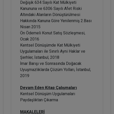
Değişik 634 Sayılı Kat Mülkiyeti
Kanununa ve 6306 Sayılı Afet Riski
Altındaki Alanların Dönüştürülmesi
Hakkında Kanuna Göre Yenilenmiş 2.Bası
Nisan 2015
Ön Ödemeli Konut Satış Sözleşmesi,
Ocak 2016
Kentsel Dönüşümde Kat Mülkiyeti
Adi Ortaklıklarda ve Kat Mülkiyeti
Oluşumunda Motorlu Taşıt Aracı Edinimi
Uygulamaları ile Sınırlı Ayni Haklar ve
Video Eğitimi
Şerhler, İstanbul, 2018
300 TL
Sepete Ekle
İmar Barışı ve Sonrasında Doğacak
Uyuşmazlıklarda Çözüm Yolları, İstanbul,
2019
Prof. Dr. Etem Saba ÖZMEN
Devam Eden Kitap Çalışmaları
Kentsel Dönüşüm Uygulamaları
Paydaşlıktan Çıkarma
MAKALELERİ