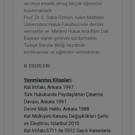
ve/veya emekli olmuş birçok öğrencisi
Prof. Dr. Etem Saba ÖZMEN
bulunmaktadır.
Prof. Dr. E. Saba Özmen, halen Maltepe
Üniversitesi Hukuk Fakültesi’nde dersler
vermekte ve Medeni Hukuk Ana Bilim Dalı
Başkanı olarak görevini sürdürmekte,
Türkiye Barolar Birliği nezdinde
konferanslar ve eğitimler vermektedir.
B. ESERLERİ
Gelir (Hasılat) Paylaşımlı Taşınmaz
Yayımlanmış Kitapları
Sözleşmesi Yapılmasına Bağlı Yanılgılar
Video Eğitimi
Kat İrtifakı, Ankara 1997
300 TL
Sepete Ekle
Türk Hukukunda Paydaşlıktan Çıkarma
Davası, Ankara 1991
Devre Mülk Hakkı, Ankara 1988
Kat Mülkiyeti Kanunu Değişiklikleri Şerhi
Hukuk Eğitim
ve Eleştirisi, İstanbul 2010
Kat İrtifakı,5711 ile 5912 Sayılı Kanunlarla