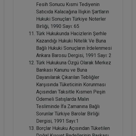
Fesih Sonucu Kısmi Tediyenin
Satıcıda Kalacağına İlişkin Şartların
Tüketici Hukuku Enstitüsü
Hukuki Sonuçları Türkiye Noterler
Birliği, 1990 Sayı: 65
Türk Hukukunda Hacizlerin Şerhle
Kazandığı Hukuki Nitelik Ve Buna
Bağlı Hukuki Sonuçların İrdelenmesi
Ankara Barosu Dergisi, 1991 Sayı: 2
Türk Hukukuna Özgü Olarak Merkez
Bankası Kanunu ve Buna
Dayanılarak Çıkarılan Tebliğler
Karşısında Tüketicinin Korunması
Fütürist Hukuk - IV. Medeni Hukuk
Açısından Taksitle Kısmen Peşin
Kongresi - XI. Oturum
Ödemeli Satışlarda Malın
360 TL
Sepete Ekle
Tesliminde İfa Zamanına Bağlı
Sorunlar Türkiye Barolar Birliği
Dergisi, 1991 Sayı:1
Borçlar Hukuku Açısından Tüketilen
Tüketici Hukuku Enstitüsü
Doğal Kuvvet Bedellerinin Başkası