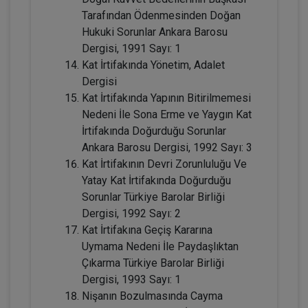
Tarafından Ödenmesinden Doğan
Hukuki Sorunlar Ankara Barosu
Dergisi, 1991 Sayı: 1
Kat İrtifakında Yönetim, Adalet
Dergisi
Kat İrtifakında Yapının Bitirilmemesi
Nedeni İle Sona Erme ve Yaygın Kat
İrtifakında Doğurduğu Sorunlar
Ankara Barosu Dergisi, 1992 Sayı: 3
Miras Hukuku - 1 - IV. Medeni Hukuk
Kat İrtifakının Devri Zorunluluğu Ve
Kongresi - IX. Oturum
Yatay Kat İrtifakında Doğurduğu
360 TL
Sepete Ekle
Sorunlar Türkiye Barolar Birliği
Dergisi, 1992 Sayı: 2
Kat İrtifakına Geçiş Kararına
Uymama Nedeni İle Paydaşlıktan
Tüketici Hukuku Enstitüsü
Çıkarma Türkiye Barolar Birliği
Dergisi, 1993 Sayı: 1
Nişanın Bozulmasında Cayma