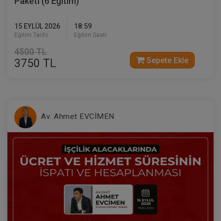
Paketi (6 Eğitim)
15 EYLÜL 2026
18:59
Eğitim Tarihi
Eğitim Saati
4500 TL
Sepete Ekle
3750 TL
Medeni Usul Hukuku - III. Medeni Hukuku
Kongresi - X. Oturum
360 TL
Sepete Ekle
Av. Ahmet EVCİMEN
Tüketici Hukuku Enstitüsü