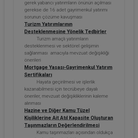
gerek yabancı yatırımların önünün açılması
gerekse de 16 adet gayrimenkul yatırımı
sorunun çözüme kavuşması
Turizm Yatırımlarının
Desteklenmesine Yönelik Tedbirler
Sorumluluk Hukuku - IV. Borçlar Hukuku
Kongresi - III. Oturum
Turizm amaçlı yatırımların
desteklenmesi ve sektörel gelişimin
360 TL
Sepete Ekle
sağlanması amacıyla mevzuat değişikliği
önerileri
Mortgage Yasası-Gayrimenkul Yatırım
Sertifikaları
Tüketici Hukuku Enstitüsü
Hayata geçirilmesi ve işlerlik
kazanabilmesi için tecrübeye dayalı
öneriler, mevzuat değişikliklerinin kaleme
alınması
Hazine ve Diğer Kamu Tüzel
Kişiliklerine Ait Atıl Kapasite Oluşturan
Taşınmazların Değerlendirilmesi
Kamu taşınmazları açısından oldukça