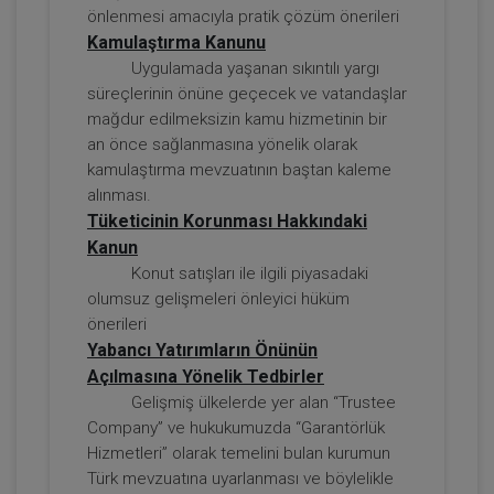
önlenmesi amacıyla pratik çözüm önerileri
Kamulaştırma Kanunu
Uygulamada yaşanan sıkıntılı yargı
süreçlerinin önüne geçecek ve vatandaşlar
mağdur edilmeksizin kamu hizmetinin bir
an önce sağlanmasına yönelik olarak
kamulaştırma mevzuatının baştan kaleme
Tazminat Hukuku - IV. Borçlar Hukuku
alınması.
Kongresi - IV. Oturum
Tüketicinin Korunması Hakkındaki
Kanun
360 TL
Sepete Ekle
Konut satışları ile ilgili piyasadaki
olumsuz gelişmeleri önleyici hüküm
önerileri
Yabancı Yatırımların Önünün
Tüketici Hukuku Enstitüsü
Açılmasına Yönelik Tedbirler
Gelişmiş ülkelerde yer alan “Trustee
Company” ve hukukumuzda “Garantörlük
Hizmetleri” olarak temelini bulan kurumun
Türk mevzuatına uyarlanması ve böylelikle