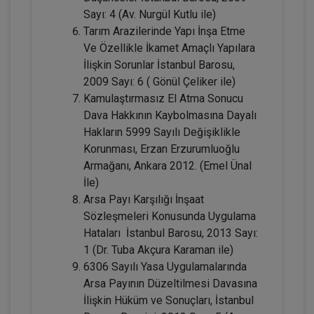
360 TL
Sayı: 4 (Av. Nurgül Kutlu ile)
Tarım Arazilerinde Yapı İnşa Etme
Ve Özellikle İkamet Amaçlı Yapılara
Tüketici Hukuku Enstitüsü
İlişkin Sorunlar İstanbul Barosu,
2009 Sayı: 6 ( Gönül Çeliker ile)
Kamulaştırmasız El Atma Sonucu
Dava Hakkının Kaybolmasına Dayalı
Hakların 5999 Sayılı Değişiklikle
Korunması, Erzan Erzurumluoğlu
Armağanı, Ankara 2012. (Emel Ünal
İle)
Arsa Payı Karşılığı İnşaat
Sözleşmeleri Konusunda Uygulama
Boşanma Hukuku - IV. Medeni Hukuk
Hataları İstanbul Barosu, 2013 Sayı:
Kongresi - III. Oturum
1 (Dr. Tuba Akçura Karaman ile)
360 TL
Sepete Ekle
6306 Sayılı Yasa Uygulamalarında
Arsa Payının Düzeltilmesi Davasına
İlişkin Hüküm ve Sonuçları, İstanbul