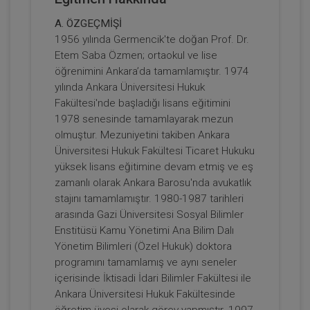
A. ÖZGEÇMİŞİ
Son AYM Kararları Doğrultusunda
1956 yılında Germencik'te doğan Prof. Dr.
Kamulaştırma İşlemine İlişkin İptal
Etem Saba Özmen; ortaokul ve lise
Taleplerinin, Asliye Hukuk
ARMAĞANIMIZDIR
Sepete Ekle
öğrenimini Ankara’da tamamlamıştır. 1974
Mahkemesinde Görülen Kamulaştırma
Bedelinin Tespiti Davasına Etkileri Video
yılında Ankara Üniversitesi Hukuk
Eğitimi
Fakültesi'nde başladığı lisans eğitimini
1978 senesinde tamamlayarak mezun
Prof. Dr. Etem Saba ÖZMEN
olmuştur. Mezuniyetini takiben Ankara
Üniversitesi Hukuk Fakültesi Ticaret Hukuku
yüksek lisans eğitimine devam etmiş ve eş
zamanlı olarak Ankara Barosu'nda avukatlık
stajını tamamlamıştır. 1980-1987 tarihleri
arasında Gazi Üniversitesi Sosyal Bilimler
Enstitüsü Kamu Yönetimi Ana Bilim Dalı
Yönetim Bilimleri (Özel Hukuk) doktora
programını tamamlamış ve aynı seneler
içerisinde İktisadi İdari Bilimler Fakültesi ile
Kamulaştırma Kanunu 10/XIV ve 14/Son
Fıkra Hükümlerinin İptaline Bağlı
Ankara Üniversitesi Hukuk Fakültesinde
Sonuçlar Video Kaydı
ARMAĞANIMIZDIR
öğretim üyesi olarak görev yapmıştır. 1997