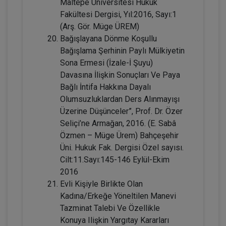
Maltepe Üniversitesi Hukuk
Fakültesi Dergisi, Yıl:2016, Sayı:1
Sözleşmeler Hukuku - 2 - IV. Borçlar
(Arş. Gör. Müge ÜREM)
Hukuku Kongresi - VIII. Oturum
Bağışlayana Dönme Koşullu
360 TL
Sepete Ekle
Bağışlama Şerhinin Paylı Mülkiyetin
Sona Ermesi (İzale-İ Şuyu)
Davasına İlişkin Sonuçları Ve Paya
Bağlı İntifa Hakkına Dayalı
Tüketici Hukuku Enstitüsü
Olumsuzluklardan Ders Alınmayışı
Üzerine Düşünceler”, Prof. Dr. Özer
Seliçi’ne Armağan, 2016. (E. Sabâ
Özmen – Müge Ürem) Bahçeşehir
Üni. Hukuk Fak. Dergisi Özel sayısı.
Cilt:11.Sayı:145-146 Eylül-Ekim
2016
Evli Kişiyle Birlikte Olan
Kadına/Erkeğe Yöneltilen Manevi
Tazminat Talebi Ve Özellikle
IV. Borçlar Hukuku Kongresi Tüm
Konuya Ilişkin Yargıtay Kararları
Oturumlar (8 Oturum)