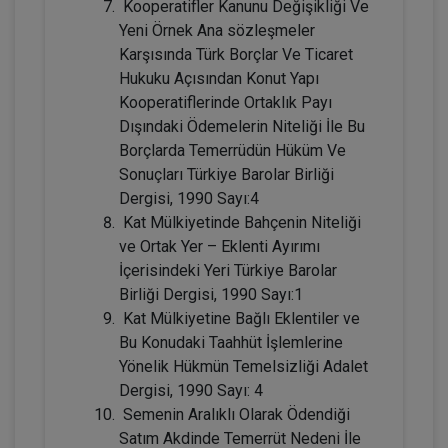
Kooperatifler Kanunu Değişikliği Ve
2160
Sepete Ekle
Yeni Örnek Ana sözleşmeler
TL
Karşısında Türk Borçlar Ve Ticaret
Hukuku Açısından Konut Yapı
Kooperatiflerinde Ortaklık Payı
Dışındaki Ödemelerin Niteliği İle Bu
Tüketici Hukuku Enstitüsü
Borçlarda Temerrüdün Hüküm Ve
Sonuçları Türkiye Barolar Birliği
Dergisi, 1990 Sayı:4
Kat Mülkiyetinde Bahçenin Niteliği
ve Ortak Yer – Eklenti Ayırımı
İçerisindeki Yeri Türkiye Barolar
Birliği Dergisi, 1990 Sayı:1
Kat Mülkiyetine Bağlı Eklentiler ve
Bu Konudaki Taahhüt İşlemlerine
Miras Hukuku - 2 - IV. Medeni Hukuk
Yönelik Hükmün Temelsizliği Adalet
Kongresi - X. Oturum
Dergisi, 1990 Sayı: 4
360 TL
Sepete Ekle
Semenin Aralıklı Olarak Ödendiği
Satım Akdinde Temerrüt Nedeni İle