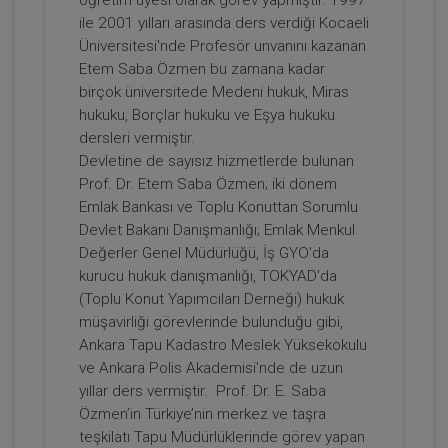
Sepete Ekle
ile 2001 yılları arasında ders verdiği Kocaeli
Üniversitesi'nde Profesör unvanını kazanan
Etem Saba Özmen bu zamana kadar
Prof. Dr. Etem Saba ÖZMEN
birçok üniversitede Medeni hukuk, Miras
hukuku, Borçlar hukuku ve Eşya hukuku
dersleri vermiştir.
Devletine de sayısız hizmetlerde bulunan
Prof. Dr. Etem Saba Özmen; iki dönem
Emlak Bankası ve Toplu Konuttan Sorumlu
Devlet Bakanı Danışmanlığı; Emlak Menkul
Değerler Genel Müdürlüğü, İş GYO'da
kurucu hukuk danışmanlığı, TOKYAD'da
(Toplu Konut Yapımcıları Derneği) hukuk
Devre Mülk Hakkının Emeklinin Emlak
müşavirliği görevlerinde bulunduğu gibi,
Vergisi Muafiyetini Kaldırması ve 7464
Ankara Tapu Kadastro Meslek Yüksekokulu
Sayılı Kanun Uyarınca Günübirlik
ve Ankara Polis Akademisi’nde de uzun
300 TL
Sepete Ekle
Kiralanmasına Dayalı Yanılgılar Video
yıllar ders vermiştir. Prof. Dr. E. Saba
Eğitimi
Özmen’in Türkiye’nin merkez ve taşra
teşkilatı Tapu Müdürlüklerinde görev yapan