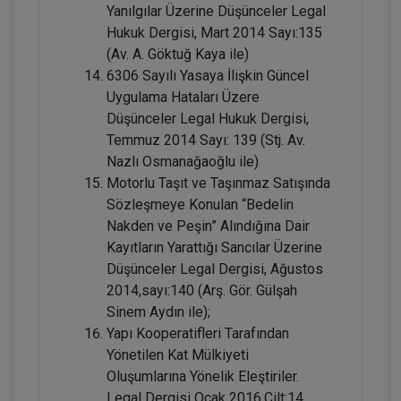
Yanılgılar Üzerine Düşünceler Legal
Hukuk Dergisi, Mart 2014 Sayı:135
(Av. A. Göktuğ Kaya ile)
6306 Sayılı Yasaya İlişkin Güncel
Uygulama Hataları Üzere
Düşünceler Legal Hukuk Dergisi,
Temmuz 2014 Sayı: 139 (Stj. Av.
Nazlı Osmanağaoğlu ile)
Mal Rejimleri Hukuku - IV. Medeni Hukuk
Motorlu Taşıt ve Taşınmaz Satışında
Kongresi - IV. Oturum
Sözleşmeye Konulan “Bedelin
360 TL
Sepete Ekle
Nakden ve Peşin” Alındığına Dair
Kayıtların Yarattığı Sancılar Üzerine
Düşünceler Legal Dergisi, Ağustos
2014,sayı:140 (Arş. Gör. Gülşah
Tüketici Hukuku Enstitüsü
Sinem Aydın ile);
Yapı Kooperatifleri Tarafından
Yönetilen Kat Mülkiyeti
Oluşumlarına Yönelik Eleştiriler.
Legal Dergisi Ocak 2016.Cilt:14