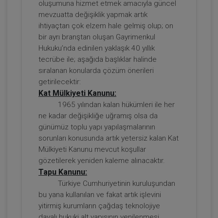
oluşumuna hizmet etmek amacıyla güncel
mevzuatta değişiklik yapmak artık
ihtiyaçtan çok elzem hale gelmiş olup; on
bir ayrı branştan oluşan Gayrimenkul
Tüketici Hukuku Enstitüsü
Hukuku’nda edinilen yaklaşık 40 yıllık
tecrübe ile; aşağıda başlıklar halinde
sıralanan konularda çözüm önerileri
getirilecektir:
Kat Mülkiyeti Kanunu:
1965 yılından kalan hükümleri ile her
ne kadar değişikliğe uğramış olsa da
günümüz toplu yapı yapılaşmalarının
sorunları konusunda artık yetersiz kalan Kat
Mülkiyeti Kanunu mevcut koşullar
Borçların İfası ve İfa Edilmemesi - IV.
gözetilerek yeniden kaleme alınacaktır.
Borçlar Hukuku Kongresi - V. Oturum
Tapu Kanunu:
360 TL
Sepete Ekle
Türkiye Cumhuriyetinin kuruluşundan
bu yana kullanılan ve fakat artık işlevini
yitirmiş kurumların çağdaş teknolojiye
dayalı hukuki alt yapısının yenilenmesi,