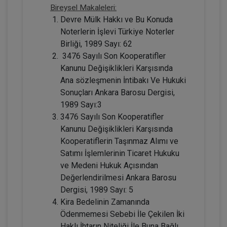
Bireysel Makaleleri:
Devre Mülk Hakkı ve Bu Konuda
Noterlerin İşlevi Türkiye Noterler
Birliği, 1989 Sayı: 62
3476 Sayılı Son Kooperatifler
Resmî Şekle Bağlı Sözleşmelerden
Doğan Alacak Hakkının Devri
Kanunu Değişiklikleri Karşısında
Konusunda Yanılgılar Video Eğitimi
ARMAĞANIMIZDIR
Ana sözleşmenin İntibakı Ve Hukuki
Sepete Ekle
Sonuçları Ankara Barosu Dergisi,
1989 Sayı:3
3476 Sayılı Son Kooperatifler
Prof. Dr. Etem Saba ÖZMEN
Kanunu Değişiklikleri Karşısında
Kooperatiflerin Taşınmaz Alımı ve
Satımı İşlemlerinin Ticaret Hukuku
ve Medeni Hukuk Açısından
Değerlendirilmesi Ankara Barosu
Dergisi, 1989 Sayı: 5
Kira Bedelinin Zamanında
Ödenmemesi Sebebi İle Çekilen İki
Haklı İhtarın Niteliği İle Buna Bağlı