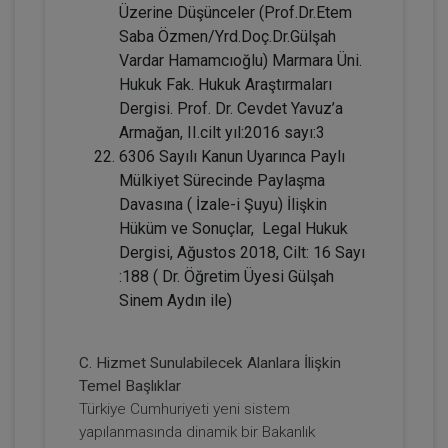
Üzerine Düşünceler (Prof.Dr.Etem
2160
Sepete Ekle
Saba Özmen/Yrd.Doç.Dr.Gülşah
TL
Vardar Hamamcıoğlu) Marmara Üni.
Hukuk Fak. Hukuk Araştırmaları
Dergisi. Prof. Dr. Cevdet Yavuz’a
Armağan, II.cilt yıl:2016 sayı:3
Tüketici Hukuku Enstitüsü
6306 Sayılı Kanun Uyarınca Paylı
Mülkiyet Sürecinde Paylaşma
Davasına ( İzale-i Şuyu) İlişkin
Hüküm ve Sonuçlar, Legal Hukuk
Dergisi, Ağustos 2018, Cilt: 16 Sayı
:188 ( Dr. Öğretim Üyesi Gülşah
Sinem Aydın ile)
C. Hizmet Sunulabilecek Alanlara İlişkin
Sözleşmeler Hukuku - 1 - IV. Borçlar
Temel Başlıklar
Hukuku Kongresi - VII. Oturum
Türkiye Cumhuriyeti yeni sistem
yapılanmasında dinamik bir Bakanlık
360 TL
Sepete Ekle