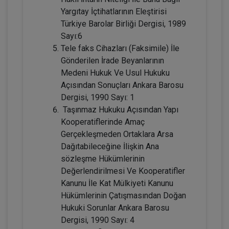
Yargıtay İçtihatlarının Eleştirisi
Adi Ortaklıkların Kazanç Paylaşma
Amacı Gütmeyen Faaliyetleri Konusunda
Türkiye Barolar Birliği Dergisi, 1989
Yanılgılar Video Eğitimi
Sayı:6
300 TL
Sepete Ekle
Tele faks Cihazları (Faksimile) İle
Gönderilen İrade Beyanlarının
Medeni Hukuk Ve Usul Hukuku
Açısından Sonuçları Ankara Barosu
Tüketici Hukuku Enstitüsü
Dergisi, 1990 Sayı: 1
Taşınmaz Hukuku Açısından Yapı
Kooperatiflerinde Amaç
Gerçekleşmeden Ortaklara Arsa
Dağıtabileceğine İlişkin Ana
sözleşme Hükümlerinin
Değerlendirilmesi Ve Kooperatifler
Kanunu İle Kat Mülkiyeti Kanunu
Hükümlerinin Çatışmasından Doğan
IV. Medeni Hukuk Kongresi - Tüm
Hukuki Sorunlar Ankara Barosu
Oturumlar (11 Oturum)
Dergisi, 1990 Sayı: 4