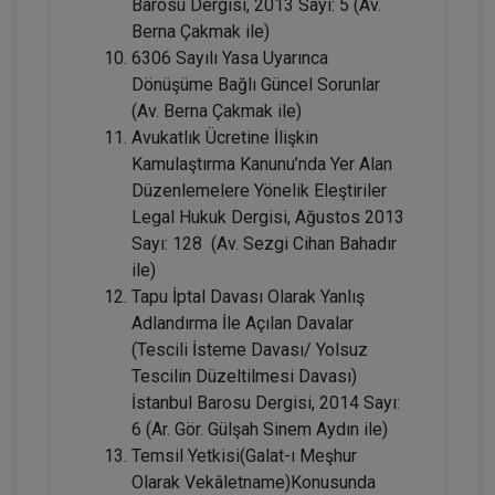
Barosu Dergisi, 2013 Sayı: 5 (Av.
Tüketici Hukuku Enstitüsü
Berna Çakmak ile)
6306 Sayılı Yasa Uyarınca
Dönüşüme Bağlı Güncel Sorunlar
(Av. Berna Çakmak ile)
Avukatlık Ücretine İlişkin
Kamulaştırma Kanunu’nda Yer Alan
Düzenlemelere Yönelik Eleştiriler
Legal Hukuk Dergisi, Ağustos 2013
Sayı: 128 (Av. Sezgi Cihan Bahadır
ile)
Kişiler Hukuku - IV. Medeni Hukuk
Tapu İptal Davası Olarak Yanlış
Kongresi - I. Oturum
Adlandırma İle Açılan Davalar
360 TL
Sepete Ekle
(Tescili İsteme Davası/ Yolsuz
Tescilin Düzeltilmesi Davası)
İstanbul Barosu Dergisi, 2014 Sayı:
6 (Ar. Gör. Gülşah Sinem Aydın ile)
Tüketici Hukuku Enstitüsü
Temsil Yetkisi(Galat-ı Meşhur
Olarak Vekâletname)Konusunda