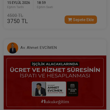
15 EYLÜL 2026
18:59
Eğitim Tarihi
Eğitim Saati
4500 TL
Sepete Ekle
3750 TL
Müvekkille Görüşme Video Eğitimi
300 TL
Sepete Ekle
Av. Ahmet EVCİMEN
Av. M. Ufuk TEKİN