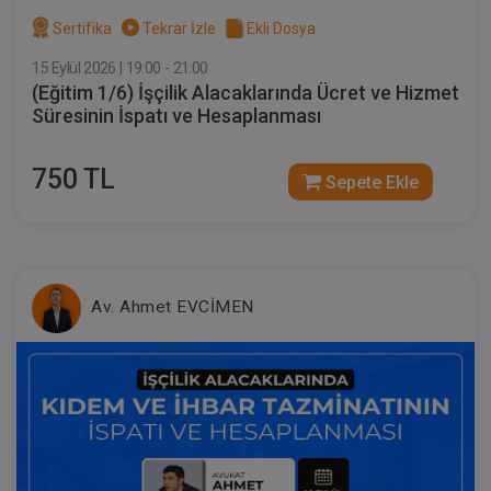
Müvekkille Görüşme Video Eğitimi
Sertifika
Tekrar İzle
Ekli Dosya
15 Eylül 2026 | 19:00 - 21:00
300 TL
Sepete Ekle
(Eğitim 1/6) İşçilik Alacaklarında Ücret ve Hizmet
Süresinin İspatı ve Hesaplanması
750 TL
Av. M. Ufuk TEKİN
Sepete Ekle
Av. Ahmet EVCİMEN
Müvekkille Görüşme Video Eğitimi
Sepete Ekle