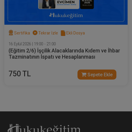
300 TL
Av. M. Ufuk TEKİN
Sertifika
Tekrar İzle
Ekli Dosya
16 Eylül 2026 | 19:00 - 21:00
(Eğitim 2/6) İşçilik Alacaklarında Kıdem ve İhbar
Tazminatının İspatı ve Hesaplanması
750 TL
Sepete Ekle
Dilekçe 101 Video Eğitimi
300 TL
Sepete Ekle