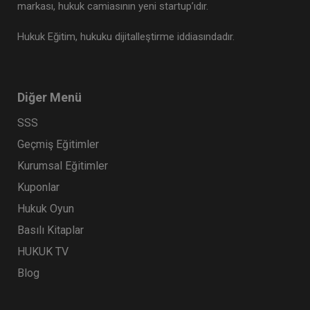
markası, hukuk camiasının yeni startup’ıdır.
Hukuk Eğitim, hukuku dijitalleştirme iddiasındadır.
Diğer Menü
SSS
Müvekkille Görüşme Video Eğitimi
Geçmiş Eğitimler
Kurumsal Eğitimler
300 TL
Sepete Ekle
Kuponlar
Hukuk Oyun
Basılı Kitaplar
Av. M. Ufuk TEKİN
HUKUK TV
Blog