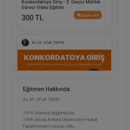
Konkordatoya Giriş - 2: Geçici Mühlet
Süreci Video Eğitimi
300 TL
Sepete Ekle
Av. M. Ufuk TEKİN
Eğitmen Hakkında
Av. M. UFUK TEKİN
Konkordatoya Giriş: Hazırlıktan Kesin
1974 İstanbul doğumludur.
Mühlete Kadar Konkordato Süreci Video
1996 yılında Ankara Üniversitesi Hukuk
Eğitimi
300 TL
Sepete Ekle
Fakültesinden mezun oldu.