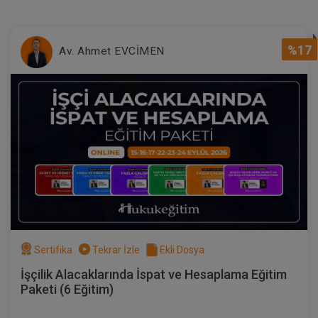
%17
Av. Ahmet EVCİMEN
Müvekkille Görüşme
300 TL
Sepete Ekle
Av. M. Ufuk TEKİN
Sertifika
Tekrar İzle
Ekli Dosya
İşçilik Alacaklarında İspat ve Hesaplama Eğitim
Paketi (6 Eğitim)