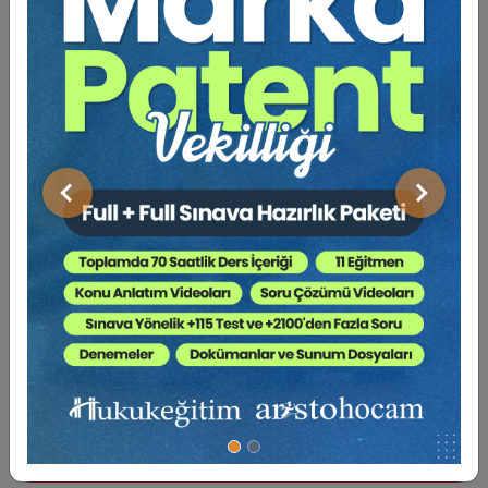
Av. M. Ufuk TEKİN
Sosyal Medya
Önceki
Sonraki
Dilekçe 101
ARMAĞANIMIZDIR
Sepete Ekle
BENZER EĞITIMLER
Av. M. Ufuk TEKİN
Süper Abone Ol: Sadece 1290 TL / Aylık