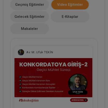
Geçmiş Eğitimler
Video Eğitimler
Makale Sayısı
Gelecek Eğitimler
E-Kitaplar
0
Makaleler
Av. M. Ufuk TEKİN