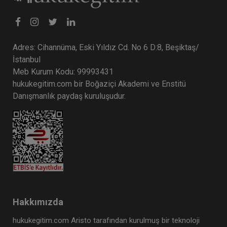
Av. M. Ufuk TEKİN
Adres: Cihannüma, Eski Yıldız Cd. No 6 D:8, Beşiktaş/
İstanbul
Meb Kurum Kodu: 99993431
hukukegitim.com bir Boğaziçi Akademi ve Enstitü
Danışmanlık paydaş kuruluşudur.
Müvekkille Görüşme Video Eğitimi
300 TL
Sepete Ekle
Hakkımızda
Av. M. Ufuk TEKİN
hukukegitim.com Aristo tarafından kurulmuş bir teknoloji