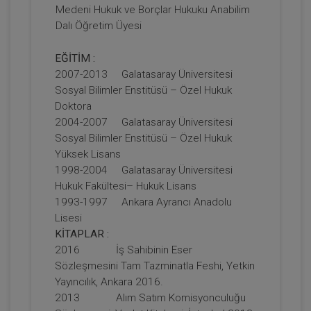
Medeni Hukuk ve Borçlar Hukuku Anabilim
Dalı Öğretim Üyesi
Soru Cevaplarla Arsa Payı Karşılığı
İnşaat Sözleşmeleri Video Eğitimi
EĞİTİM :
750 TL
Sepete Ekle
2007-2013 Galatasaray Üniversitesi
Sosyal Bilimler Enstitüsü – Özel Hukuk
Doktora
2004-2007 Galatasaray Üniversitesi
Prof. Dr. Öz SEÇER
Sosyal Bilimler Enstitüsü – Özel Hukuk
Yüksek Lisans
1998-2004 Galatasaray Üniversitesi
Hukuk Fakültesi– Hukuk Lisans
1993-1997 Ankara Ayrancı Anadolu
Lisesi
KİTAPLAR :
2016 İş Sahibinin Eser
Sözleşmesini Tam Tazminatla Feshi, Yetkin
Yayıncılık, Ankara 2016.
A'dan Z'ye Sözleşme Hazırlama ve
2013 Alım Satım Komisyonculuğu
İnceleme Teknikleri Video Eğitimi