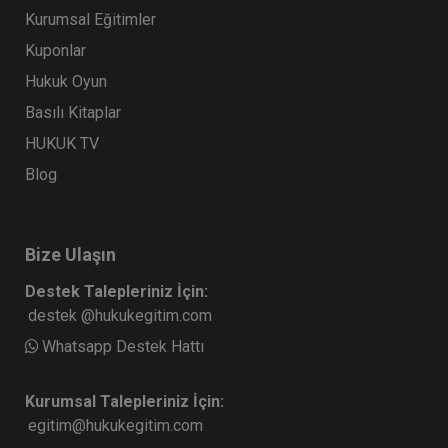
Kurumsal Eğitimler
Kuponlar
Sorumluluk Hukuku - IV. Borçlar Hukuku
Hukuk Oyun
Kongresi - III. Oturum
Basılı Kitaplar
360 TL
Sepete Ekle
HUKUK TV
Blog
Tüketici Hukuku Enstitüsü
Bize Ulaşın
Destek Talepleriniz İçin:
destek @hukukegitim.com
Whatsapp Destek Hattı
Kurumsal Talepleriniz İçin:
egitim@hukukegitim.com