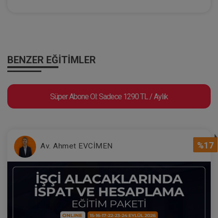
Evlilik Hukuku - IV. Medeni Hukuk
Kongresi - II. Oturum
BENZER EĞITIMLER
360 TL
Sepete Ekle
Süper Abone Ol: Sadece 1290 TL / Aylık
Tüketici Hukuku Enstitüsü
%17
Av. Ahmet EVCİMEN