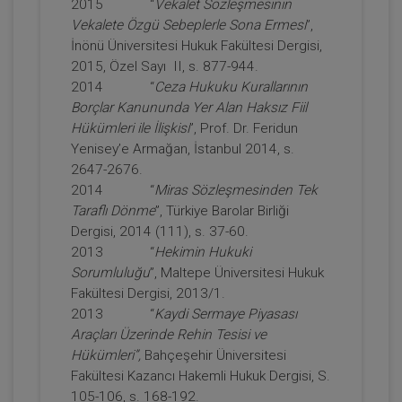
Tüketici Hukuku Enstitüsü
2015 “
Vekalet Sözleşmesinin
Vekalete Özgü Sebeplerle Sona Ermesi
”,
İnönü Üniversitesi Hukuk Fakültesi Dergisi,
2015, Özel Sayı II, s. 877-944.
2014 “
Ceza Hukuku Kurallarının
Borçlar Kanununda Yer Alan Haksız Fiil
Hükümleri ile İlişkisi
”, Prof. Dr. Feridun
Yenisey’e Armağan, İstanbul 2014, s.
2647-2676.
2014 “
Miras Sözleşmesinden Tek
Taraflı Dönme
”, Türkiye Barolar Birliği
IV. Medeni Hukuk Kongresi - Tüm
Dergisi, 2014 (111), s. 37-60.
Oturumlar (11 Oturum)
2013 “
Hekimin Hukuki
2160
Sepete Ekle
Sorumluluğu
”, Maltepe Üniversitesi Hukuk
TL
Fakültesi Dergisi, 2013/1.
2013 “
Kaydi Sermaye Piyasası
Araçları Üzerinde Rehin Tesisi ve
Hükümleri”,
Bahçeşehir Üniversitesi
Tüketici Hukuku Enstitüsü
Fakültesi Kazancı Hakemli Hukuk Dergisi, S.
105-106, s. 168-192.