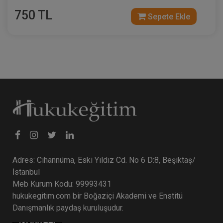
750 TL
Sepete Ekle
Taşınmaz Hukuku - IV. Borçlar Hukuku
Kongresi - VI. Oturum
360 TL
Sepete Ekle
Adres: Cihannüma, Eski Yıldız Cd. No 6 D:8, Beşiktaş/
İstanbul
Tüketici Hukuku Enstitüsü
Meb Kurum Kodu: 99993431
hukukegitim.com bir Boğaziçi Akademi ve Enstitü
Danışmanlık paydaş kuruluşudur.