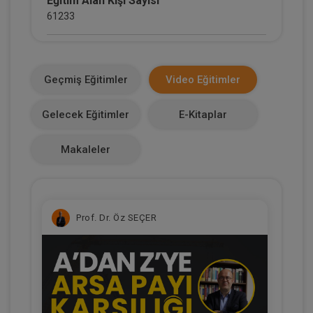
Eğitim Alan Kişi Sayısı
61233
E-Kitap Alan Kişi Sayısı
4403
Geçmiş Eğitimler
Video Eğitimler
Makale Sayısı
Gelecek Eğitimler
E-Kitaplar
0
Makaleler
Prof. Dr. Öz SEÇER