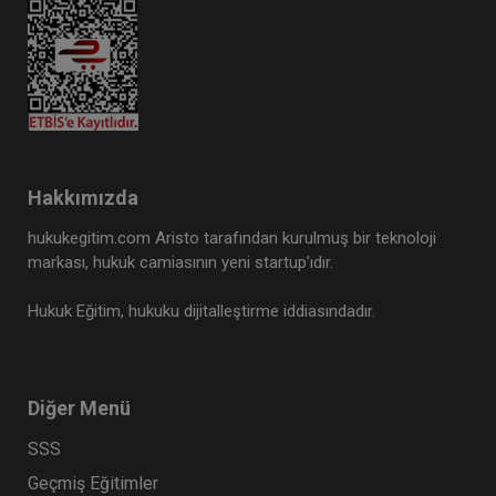
Tazminat Hukuku - IV. Borçlar Hukuku
Kongresi - IV. Oturum
Hakkımızda
360 TL
Sepete Ekle
hukukegitim.com Aristo tarafından kurulmuş bir teknoloji
markası, hukuk camiasının yeni startup’ıdır.
Hukuk Eğitim, hukuku dijitalleştirme iddiasındadır.
Tüketici Hukuku Enstitüsü
Diğer Menü
SSS
Geçmiş Eğitimler