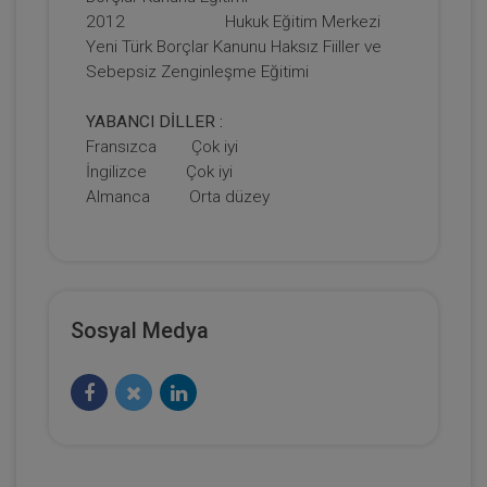
2012 Hukuk Eğitim Merkezi
Yeni Türk Borçlar Kanunu Haksız Fiiller ve
Sebepsiz Zenginleşme Eğitimi
YABANCI DİLLER :
Fransızca Çok iyi
İngilizce Çok iyi
Mal Rejimleri Hukuku - IV. Medeni Hukuk
Kongresi - IV. Oturum
Almanca Orta düzey
360 TL
Sepete Ekle
Sosyal Medya
Tüketici Hukuku Enstitüsü