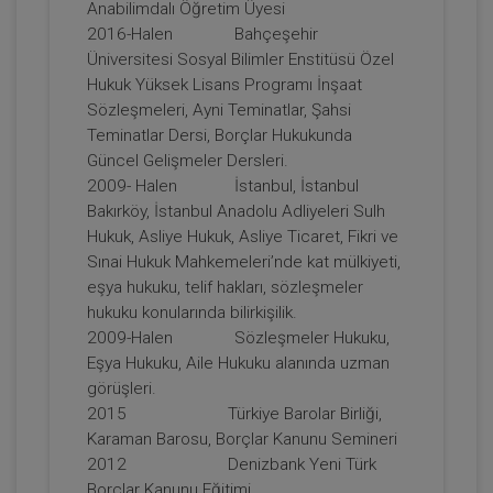
Anabilimdalı Öğretim Üyesi
2016-Halen Bahçeşehir
Üniversitesi Sosyal Bilimler Enstitüsü Özel
Hukuk Yüksek Lisans Programı İnşaat
Sözleşmeleri, Ayni Teminatlar, Şahsi
Teminatlar Dersi, Borçlar Hukukunda
Güncel Gelişmeler Dersleri.
2009- Halen İstanbul, İstanbul
Bakırköy, İstanbul Anadolu Adliyeleri Sulh
Hukuk, Asliye Hukuk, Asliye Ticaret, Fikri ve
Kişiler Hukuku - IV. Medeni Hukuk
Sınai Hukuk Mahkemeleri’nde kat mülkiyeti,
Kongresi - I. Oturum
eşya hukuku, telif hakları, sözleşmeler
360 TL
Sepete Ekle
hukuku konularında bilirkişilik.
2009-Halen Sözleşmeler Hukuku,
Eşya Hukuku, Aile Hukuku alanında uzman
görüşleri.
Tüketici Hukuku Enstitüsü
2015 Türkiye Barolar Birliği,
Karaman Barosu, Borçlar Kanunu Semineri
2012 Denizbank Yeni Türk
Borçlar Kanunu Eğitimi