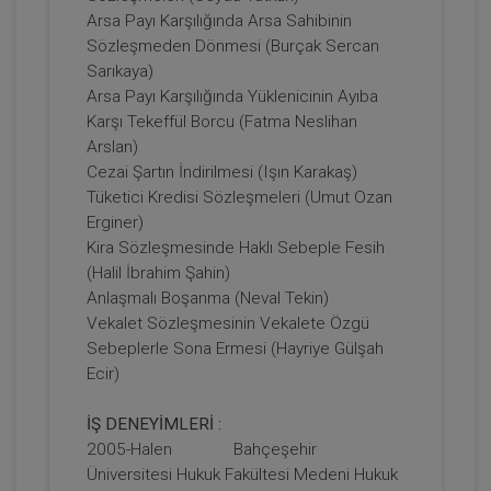
Arsa Payı Karşılığında Arsa Sahibinin
Sözleşmeden Dönmesi (Burçak Sercan
Tüketici Hukuku Enstitüsü
Sarıkaya)
Arsa Payı Karşılığında Yüklenicinin Ayıba
Karşı Tekeffül Borcu (Fatma Neslihan
Arslan)
Cezai Şartın İndirilmesi (Işın Karakaş)
Tüketici Kredisi Sözleşmeleri (Umut Ozan
Erginer)
Kira Sözleşmesinde Haklı Sebeple Fesih
(Halil İbrahim Şahin)
Anlaşmalı Boşanma (Neval Tekin)
Vekalet Sözleşmesinin Vekalete Özgü
Boşanma Hukuku - IV. Medeni Hukuk
Kongresi - III. Oturum
Sebeplerle Sona Ermesi (Hayriye Gülşah
Ecir)
360 TL
Sepete Ekle
İŞ DENEYİMLERİ :
2005-Halen Bahçeşehir
Üniversitesi Hukuk Fakültesi Medeni Hukuk
Tüketici Hukuku Enstitüsü