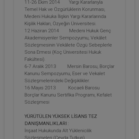
11-26 Ekim 2014 Yargı Kararlarıyla
Hukuku - IV. Medeni Hukuk Kongresi -
VIII. Oturum
Temel Hak ve Özgürlüklerin Korunması,
360 TL
Sepete Ekle
Medeni Hukuka İlişkin Yargı Kararlarında
Kişilik Hakları, Özyeğin Üniversitesi.
12 Haziran 2014 Medeni Hukuk Genç
Akademisyenler Sempozyumu, Vekâlet
Tüketici Hukuku Enstitüsü
Sözleşmesinin Vekâlete Özgü Sebeplerle
Sona Ermesi (Koç Üniversitesi Hukuk
Fakültesi).
6-7 Aralık 2013 Mersin Barosu, Borçlar
Kanunu Sempozyumu, Eser ve Vekalet
Sözleşmelerindeki Değişiklikler.
16 Mayıs 2013 Kocaeli Barosu
Borçlar Kanunu Sertifika Programı, Kefalet
Sözleşmesi
Ayni Haklar - IV. Medeni Hukuk Kongresi
YÜRÜTÜLEN YÜKSEK LİSANS TEZ
- VI. Oturum
DANIŞMANLIKLARI :
360 TL
Sepete Ekle
İnşaat Hukukunda Alt Yüklenicilik
Sözleşmeleri (Ceyda Tutkun)