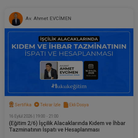
Tüketici Hukuku Enstitüsü
Av. Ahmet EVCİMEN
Borçların İfası ve İfa Edilmemesi - IV.
Borçlar Hukuku Kongresi - V. Oturum
360 TL
Sepete Ekle
Sertifika
Tekrar İzle
Ekli Dosya
16 Eylül 2026 | 19:00 - 21:00
(Eğitim 2/6) İşçilik Alacaklarında Kıdem ve İhbar
Tazminatının İspatı ve Hesaplanması
Tüketici Hukuku Enstitüsü