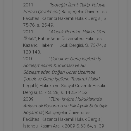
2011
“İpoteğin İlamlı Takip Yoluyla
Paraya Çevrilmesi”,
Bahçeşehir Üniversitesi
Fakültesi Kazancı Hakemli Hukuk Dergisi, S.
75-76, s. 25-49.
2011 “
Alacak Rehnine Hâkim Olan
İlkeler
”, Bahçeşehir Üniversitesi Fakültesi
Kazancı Hakemli Hukuk Dergisi, S. 73-74, s.
120-140.
Miras Hukuku - 2 - IV. Medeni Hukuk
2010 “
Çocuk ve Genç İşçilerle İş
Kongresi - X. Oturum
Sözleşmesinin Kurulması ve Bu
Sözleşmeden Doğan Ücret Üzerinde
360 TL
Sepete Ekle
Çocuk ve Genç İşçilerin Tasarruf Hakkı
”,
Legal İş Hukuku ve Sosyal Güvenlik Hukuku
Dergisi, C. 7 S. 28, s. 1425-1452
2009 “
Türk- İsviçre Hukuklarında
Tüketici Hukuku Enstitüsü
Anlaşmalı Boşanma ve Filli Ayrılık Sebebiyle
Boşanma”,
Bahçeşehir Üniversitesi
Fakültesi Kazancı Hakemli Hukuk Dergisi,
İstanbul Kasım Aralık 2009 S.63-64, s. 39-