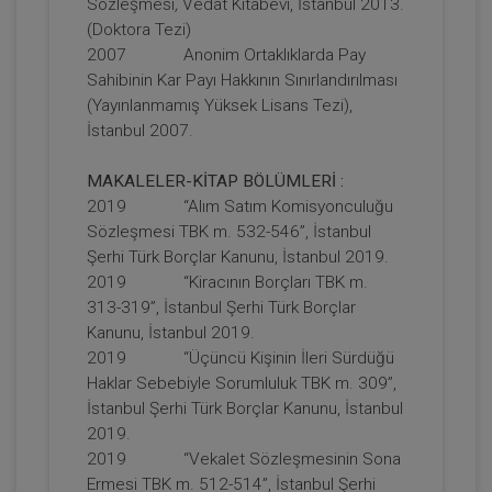
Sözleşmesi
,
Vedat Kitabevi, İstanbul 2013.
1250
Sepete Ekle
(Doktora Tezi)
2007 Anonim Ortaklıklarda Pay
TL
Sahibinin Kar Payı Hakkının Sınırlandırılması
(Yayınlanmamış Yüksek Lisans Tezi),
İstanbul 2007.
Tüketici Hukuku Enstitüsü
MAKALELER-KİTAP BÖLÜMLERİ :
2019 “Alım Satım Komisyonculuğu
Sözleşmesi TBK m. 532-546”, İstanbul
Şerhi Türk Borçlar Kanunu, İstanbul 2019.
2019 “Kiracının Borçları TBK m.
313-319”, İstanbul Şerhi Türk Borçlar
Kanunu, İstanbul 2019.
2019 “Üçüncü Kişinin İleri Sürdüğü
Haklar Sebebiyle Sorumluluk TBK m. 309”,
İstanbul Şerhi Türk Borçlar Kanunu, İstanbul
Fütürist Hukuk - IV. Medeni Hukuk
2019.
Kongresi - XI. Oturum
2019 “Vekalet Sözleşmesinin Sona
360 TL
Sepete Ekle
Ermesi TBK m. 512-514”, İstanbul Şerhi