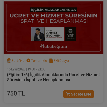
360 TL
Sepete Ekle
Tüketici Hukuku Enstitüsü
Sertifika
Tekrar İzle
Ekli Dosya
15 Eylül 2026 | 19:00 - 21:00
(Eğitim 1/6) İşçilik Alacaklarında Ücret ve Hizmet
Süresinin İspatı ve Hesaplanması
Sözleşmeler Hukuku - 2 - IV. Borçlar
Hukuku Kongresi - VIII. Oturum
750 TL
Sepete Ekle
360 TL
Sepete Ekle