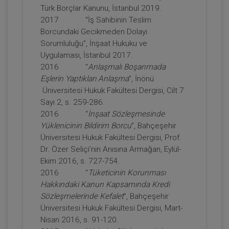
Türk Borçlar Kanunu, İstanbul 2019.
2017 “İş Sahibinin Teslim
Borcundaki Gecikmeden Dolayı
Tüketici Hukuku Enstitüsü
Sorumluluğu”, İnşaat Hukuku ve
Uygulaması, İstanbul 2017.
2016 “
Anlaşmalı Boşanmada
Eşlerin Yaptıkları Anlaşma
”, İnönü
Üniversitesi Hukuk Fakültesi Dergisi, Cilt 7
Sayı 2, s. 259-286.
2016 “
İnşaat Sözleşmesinde
Yüklenicinin Bildirim Borcu
”, Bahçeşehir
Üniversitesi Hukuk Fakültesi Dergisi, Prof.
Dr. Özer Seliçi’nin Anısına Armağan, Eylül-
Miras Hukuku - 1 - IV. Medeni Hukuk
Ekim 2016, s. 727-754.
Kongresi - IX. Oturum
2016 “
Tüketicinin Korunması
360 TL
Sepete Ekle
Hakkındaki Kanun Kapsamında Kredi
Sözleşmelerinde Kefalet
”, Bahçeşehir
Üniversitesi Hukuk Fakültesi Dergisi, Mart-
Nisan 2016, s. 91-120.