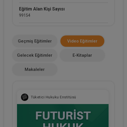
Eğitim Alan Kişi Sayısı
99154
E-Kitap Alan Kişi Sayısı
36337
Geçmiş Eğitimler
Video Eğitimler
Makale Sayısı
Gelecek Eğitimler
E-Kitaplar
1
Makaleler
Tüketici Hukuku Enstitüsü