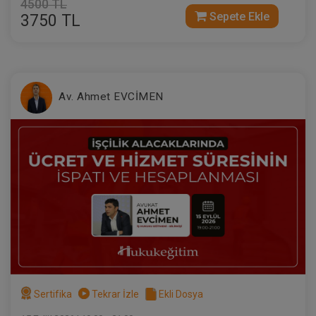
4500 TL
Sepete Ekle
3750 TL
Tüketici Hukuku Enstitüsü
Av. Ahmet EVCİMEN
Taşınmaz Hukuku - IV. Medeni Hukuk
Kongresi - VII. Oturum
360 TL
Sepete Ekle
Tüketici Hukuku Enstitüsü
Sertifika
Tekrar İzle
Ekli Dosya