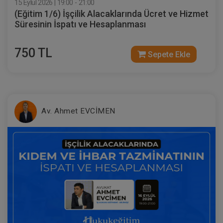
15 Eylül 2026 | 19:00 - 21:00
(Eğitim 1/6) İşçilik Alacaklarında Ücret ve Hizmet
Süresinin İspatı ve Hesaplanması
750 TL
Sepete Ekle
Ayni Haklar - IV. Medeni Hukuk Kongresi
- VI. Oturum
Av. Ahmet EVCİMEN
360 TL
Sepete Ekle
Tüketici Hukuku Enstitüsü