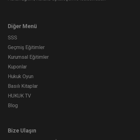
Kongresi - I. Oturum
360 TL
Sepete Ekle
Diğer Menü
SSS
Tüketici Hukuku Enstitüsü
Geçmiş Eğitimler
Kurumsal Eğitimler
Kuponlar
Hukuk Oyun
Basılı Kitaplar
HUKUK TV
Blog
Mal Rejimleri Hukuku - IV. Medeni Hukuk
Kongresi - IV. Oturum
360 TL
Sepete Ekle
Bize Ulaşın