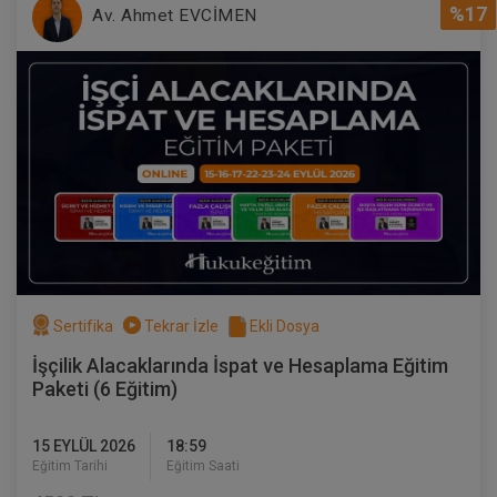
360 TL
Sepete Ekle
%17
Av. Ahmet EVCİMEN
Tüketici Hukuku Enstitüsü
Sertifika
Tekrar İzle
Ekli Dosya
İşçilik Alacaklarında İspat ve Hesaplama Eğitim
Çocuk Hukuku - IV. Medeni Hukuk
Paketi (6 Eğitim)
Kongresi - V. Oturum
360 TL
Sepete Ekle
15 EYLÜL 2026
18:59
Eğitim Tarihi
Eğitim Saati