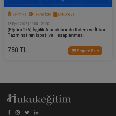
Sertifika
Tekrar İzle
Ekli Dosya
16 Eylül 2026 | 19:00 - 21:00
(Eğitim 2/6) İşçilik Alacaklarında Kıdem ve İhbar
Kat Mülkiyeti ve Kentsel Dönüşüm
Tazminatının İspatı ve Hesaplanması
Hukuku - IV. Medeni Hukuk Kongresi -
VIII. Oturum
360 TL
Sepete Ekle
750 TL
Sepete Ekle
Tüketici Hukuku Enstitüsü