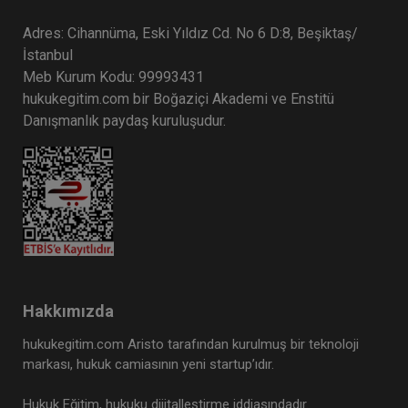
Adres: Cihannüma, Eski Yıldız Cd. No 6 D:8, Beşiktaş/
Boşanma Hukuku - IV. Medeni Hukuk
İstanbul
Kongresi - III. Oturum
Meb Kurum Kodu: 99993431
360 TL
Sepete Ekle
hukukegitim.com bir Boğaziçi Akademi ve Enstitü
Danışmanlık paydaş kuruluşudur.
Tüketici Hukuku Enstitüsü
Hakkımızda
hukukegitim.com Aristo tarafından kurulmuş bir teknoloji
markası, hukuk camiasının yeni startup’ıdır.
Kişiler Hukuku - IV. Medeni Hukuk
Hukuk Eğitim, hukuku dijitalleştirme iddiasındadır.