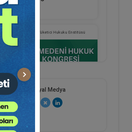
TL
sü
Tüketici Hukuku Enstitüsü
Sonraki
Sosyal Medya
deni
IV. Medeni Hukuk Kongresi -
rum
Tüm Oturumlar (11 Oturum)
e Ekle
Sepete Ekle
2160
TL