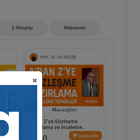
E-Kitaplar
Makaleler
Prof. Dr. Öz SEÇER
×
ı
A'dan Z'ye Sözleşme
leri
Hazırlama ve İnceleme
Teknikleri Video Eğitimi
e Ekle
Sepete Ekle
1250