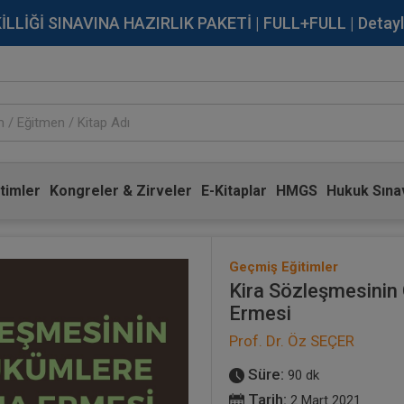
İĞİ SINAVINA HAZIRLIK PAKETİ | FULL+FULL | Detaylı Bi
timler
Kongreler & Zirveler
E-Kitaplar
HMGS
Hukuk Sınav
Geçmiş Eğitimler
Kira Sözleşmesinin
Ermesi
Prof. Dr. Öz SEÇER
Süre:
90 dk
Tarih:
2 Mart 2021