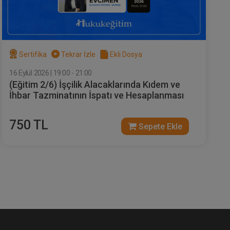
of.
Sertifika
Tekrar İzle
Ekli Dosya
16 Eylül 2026 | 19:00 - 21:00
(Eğitim 2/6) İşçilik Alacaklarında Kıdem ve
Hukuk
Boşanma Hukuku - IV. Medeni
dun
İhbar Tazminatının İspatı ve Hesaplanması
Hukuk Kongresi - III. Oturum
e Ekle
Sepete Ekle
360
750 TL
Sepete Ekle
TL
i
sü
Tüketici Hukuku Enstitüsü
S.
k