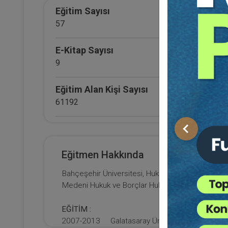
T
Eğitim Sayısı
57
E-Kitap Sayısı
9
Eğitim Alan Kişi Sayısı
61192
E-Kitap Alan Kişi Sayısı
Önceki
4403
Eğitmen Hakkında
Fü
Makale Sayısı
Hu
Bahçeşehir Üniversitesi, Hukuk Fakültesi
0
Medeni Hukuk ve Borçlar Hukuku Anabilim Dalı Ö
3
T
EĞİTİM :
2007-2013 Galatasaray Üniversitesi Sosyal Bili