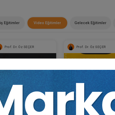
ş Eğitimler
Video Eğitimler
Gelecek Eğitimler
Prof. Dr. Öz SEÇER
Prof. Dr. Öz SEÇER
dan Z'ye Arsa Payı Karşılığı
Soru Cevaplarla Arsa Pay
şaat Sözleşmeleri Video
Karşılığı İnşaat Sözleşme
itimi (2 Video)
Video Eğitimi
Sepete Ekle
Sepet
500
750