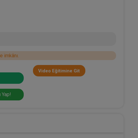
e imkânı.
Video Eğitimine Git
 Yap!