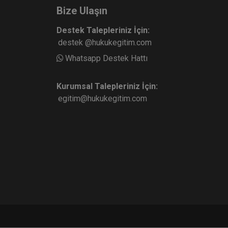
Bize Ulaşın
Destek Talepleriniz İçin:
destek @hukukegitim.com
Evlilik Hukuku - IV. Medeni
Whatsapp Destek Hattı
IV.
Hukuk Kongresi - II. Oturum
e Ekle
Sepete Ekle
360
Kurumsal Talepleriniz İçin:
TL
egitim@hukukegitim.com
sü
Tüketici Hukuku Enstitüsü
n
da