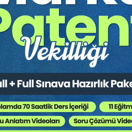
L
TL
Tüketici Hukuku Enstitüsü
Tüketici Hukuku Enstitü
türist Hukuk - IV. Medeni
Miras Hukuku - 1 - IV. Me
kuk Kongresi - XI. Oturum
Hukuk Kongresi - IX. Otu
ğretim Üyesi
Sepete Ekle
Sepet
60
360
L
TL
mler Enstitüsü – Özel Hukuk Doktora