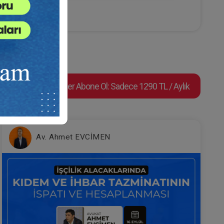
sü
Tüketici Hukuku Enstitüsü
),
Süper Abone Ol: Sadece 1290 TL / Aylık
l
edeni
Çocuk Hukuku - IV. Medeni
urum
Hukuk Kongresi - V. Oturum
Av. Ahmet EVCİMEN
e Ekle
Sepete Ekle
360
TL
ul
sü
Tüketici Hukuku Enstitüsü
ayı