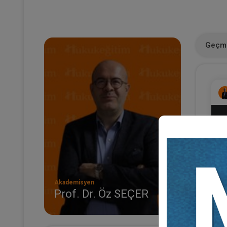
Geçmi
Akademisyen
Prof. Dr. Öz SEÇER
A'
İn
Eğ
1