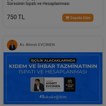
Süresinin İspatı ve Hesaplanması
750 TL
Sepete Ekle
Ayni Haklar - IV. Medeni Hukuk Kongresi
- VI. Oturum
Av. Ahmet EVCİMEN
360 TL
Sepete Ekle
Tüketici Hukuku Enstitüsü