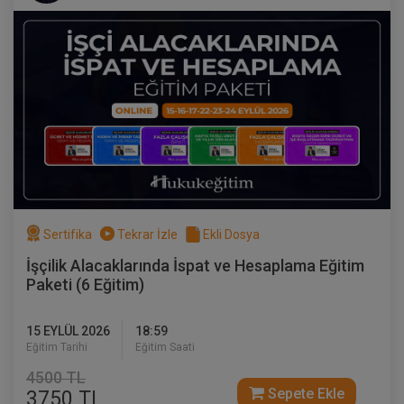
Tüketici Hukuku Enstitüsü
Sertifika
Tekrar İzle
Ekli Dosya
İşçilik Alacaklarında İspat ve Hesaplama Eğitim
Çocuk Hukuku - IV. Medeni Hukuk
Paketi (6 Eğitim)
Kongresi - V. Oturum
360 TL
Sepete Ekle
15 EYLÜL 2026
18:59
Eğitim Tarihi
Eğitim Saati
4500 TL
Sepete Ekle
3750 TL
Tüketici Hukuku Enstitüsü