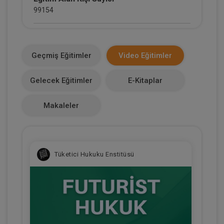
99154
E-Kitap Alan Kişi Sayısı
36337
Geçmiş Eğitimler
Video Eğitimler
Makale Sayısı
Gelecek Eğitimler
E-Kitaplar
1
Makaleler
Tüketici Hukuku Enstitüsü