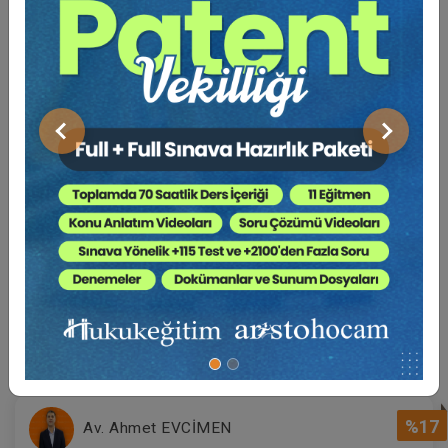
2160
Sepete Ekle
TL
Tüketici Hukuku Enstitüsü
Önceki
Sonraki
BENZER EĞITIMLER
Süper Abone Ol: Sadece 1290 TL / Aylık
Miras Hukuku - 2 - IV. Medeni Hukuk
Kongresi - X. Oturum
360 TL
Sepete Ekle
%17
Av. Ahmet EVCİMEN