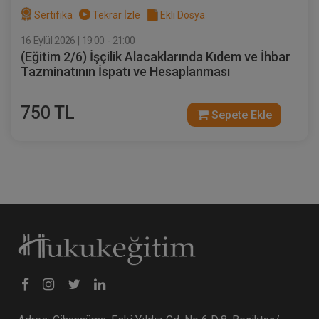
Sertifika
Tekrar İzle
Ekli Dosya
16 Eylül 2026 | 19:00 - 21:00
(Eğitim 2/6) İşçilik Alacaklarında Kıdem ve İhbar
Kat Mülkiyeti ve Kentsel Dönüşüm
Tazminatının İspatı ve Hesaplanması
Hukuku - IV. Medeni Hukuk Kongresi -
VIII. Oturum
360 TL
Sepete Ekle
750 TL
Sepete Ekle
Tüketici Hukuku Enstitüsü