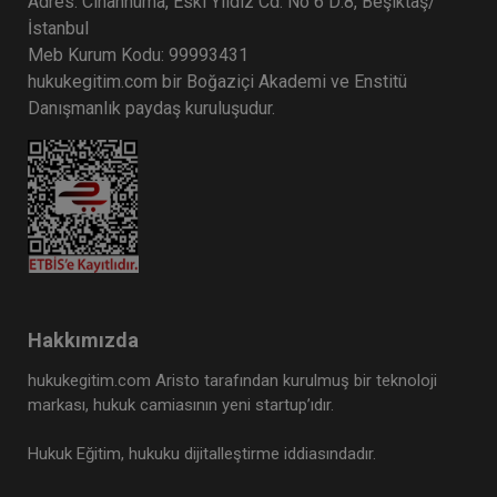
Adres: Cihannüma, Eski Yıldız Cd. No 6 D:8, Beşiktaş/
Boşanma Hukuku - IV. Medeni Hukuk
İstanbul
Kongresi - III. Oturum
Meb Kurum Kodu: 99993431
360 TL
Sepete Ekle
hukukegitim.com bir Boğaziçi Akademi ve Enstitü
Danışmanlık paydaş kuruluşudur.
Tüketici Hukuku Enstitüsü
Hakkımızda
hukukegitim.com Aristo tarafından kurulmuş bir teknoloji
markası, hukuk camiasının yeni startup’ıdır.
Kişiler Hukuku - IV. Medeni Hukuk
Hukuk Eğitim, hukuku dijitalleştirme iddiasındadır.
Kongresi - I. Oturum
Sepete Ekle