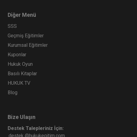
360 TL
Diğer Menü
SSS
Tüketici Hukuku Enstitüsü
Geçmiş Eğitimler
Kurumsal Eğitimler
Kuponlar
Hukuk Oyun
Basılı Kitaplar
HUKUK TV
Blog
Mal Rejimleri Hukuku - IV. Medeni Hukuk
Kongresi - IV. Oturum
360 TL
Sepete Ekle
Bize Ulaşın
Destek Talepleriniz İçin:
destek @hukukegitim.com