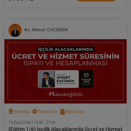
Av. Ahmet EVCİMEN
Taşınmaz Hukuku - IV. Medeni Hukuk
Kongresi - VII. Oturum
360 TL
Sepete Ekle
Tüketici Hukuku Enstitüsü
Sertifika
Tekrar İzle
Ekli Dosya
15 Eylül 2026 | 19:00 - 21:00
(Eğitim 1/6) İşçilik Alacaklarında Ücret ve Hizmet