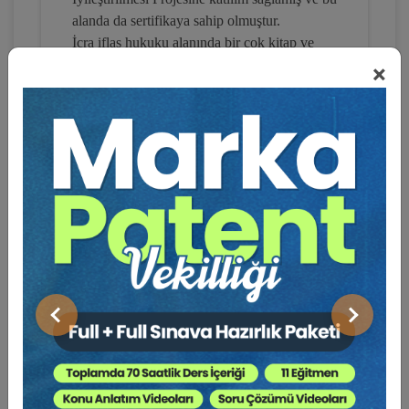
300 TL
Sepete Ekle
alanda da sertifikaya sahip olmuştur.
İcra iflas hukuku alanında bir çok kitap ve
makale ve inceleme yazısı bulunan yazarımız
×
,İcra Müdürü olarak görev yapmaktadır.
Atilla GÜNDOĞAN
İflas Hukuku Uygulamaları ve Taşınmaz
Satışı Uygulamaları ,Sıra cetveli ,Rehinin
Paraya Çevrilmesi Yoluyla Takip, Harç ve
Vergiler Konusunda bir çok seminer ve
söyleşide sunumlar yapan ve yazarımız
özellikle uygulamaya yönelik olarak teori
ile İcra iflas hukukunu ,pratik olarak
uygulama ile bütünleştirici sunumlar
gerçekleştirmektedir.
Kiralananın İlamsız Takip Yoluyla
Önceki
Sonraki
Tahliyesi Kapsamında İcra Takibi Video
Eğitimi
300 TL
Sepete Ekle
Sosyal Medya