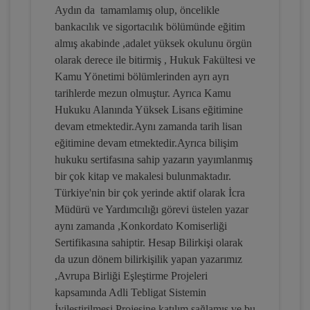
Aydın da tamamlamış olup, öncelikle
İflas Hukukunda Sıra Cetveli Video
bankacılık ve sigortacılık bölümünde eğitim
Eğitimi
almış akabinde ,adalet yüksek okulunu örgün
300 TL
Sepete Ekle
olarak derece ile bitirmiş , Hukuk Fakültesi ve
Kamu Yönetimi bölümlerinden ayrı ayrı
tarihlerde mezun olmuştur. Ayrıca Kamu
Hukuku Alanında Yüksek Lisans eğitimine
Atilla GÜNDOĞAN
devam etmektedir.Aynı zamanda tarih lisan
eğitimine devam etmektedir.Ayrıca bilişim
hukuku sertifasına sahip yazarın yayımlanmış
bir çok kitap ve makalesi bulunmaktadır.
Türkiye'nin bir çok yerinde aktif olarak İcra
Müdürü ve Yardımcılığı görevi üstelen yazar
aynı zamanda ,Konkordato Komiserliği
Sertifikasına sahiptir. Hesap Bilirkişi olarak
da uzun dönem bilirkişilik yapan yazarımız
,Avrupa Birliği Eşleştirme Projeleri
İflas İdaresinin Kararları ve Hukuki
kapsamında Adli Tebligat Sistemin
Niteliği Video Eğitimi
İyileştirilmesi Projesine katılım sağlamış ve bu