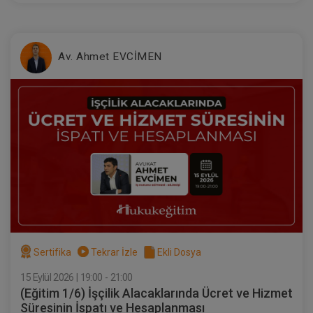
Av. Ahmet EVCİMEN
İcra Hukukunda Haczedilmezlik Video
Eğitimi
300 TL
Sepete Ekle
Atilla GÜNDOĞAN
Sertifika
Tekrar İzle
Ekli Dosya
15 Eylül 2026 | 19:00 - 21:00
(Eğitim 1/6) İşçilik Alacaklarında Ücret ve Hizmet
Süresinin İspatı ve Hesaplanması