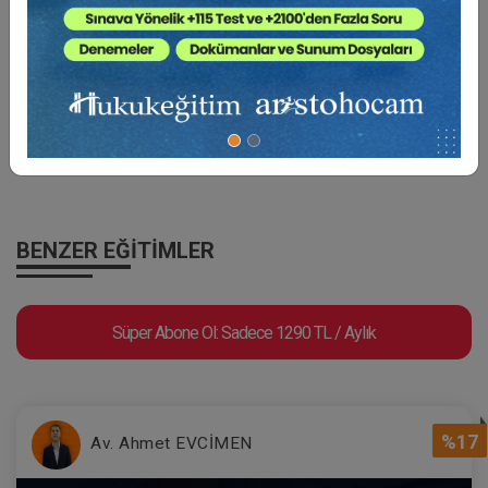
Atilla GÜNDOĞAN
BENZER EĞITIMLER
Yeni Düzenlemeler Işığında İcra
Hukukunda Elektronik Satış İşlemleri
Süper Abone Ol: Sadece 1290 TL / Aylık
Video Eğitimi
300 TL
Sepete Ekle
%17
Av. Ahmet EVCİMEN
Atilla GÜNDOĞAN