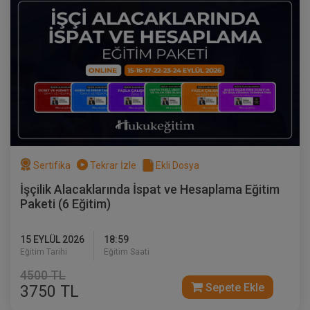
İcra Hukukunda İstihkak İddiası Video
Eğitimi
Sertifika
Tekrar İzle
Ekli Dosya
300 TL
Sepete Ekle
İşçilik Alacaklarında İspat ve Hesaplama Eğitim
Paketi (6 Eğitim)
Atilla GÜNDOĞAN
15 EYLÜL 2026
18:59
Eğitim Tarihi
Eğitim Saati
4500 TL
Sepete Ekle
3750 TL