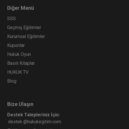
Diğer Menü
SSS
Geçmiş Eğitimler
Kurumsal Eğitimler
Kuponlar
Hukuk Oyun
Basılı Kitaplar
İcra İflas Hukukunda Haciz İşlemleri
HUKUK TV
Video Eğitimi
Blog
300 TL
Sepete Ekle
Bize Ulaşın
Atilla GÜNDOĞAN
Destek Talepleriniz İçin:
destek @hukukegitim.com