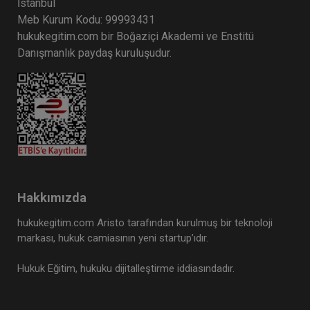
İstanbul
Meb Kurum Kodu: 99993431
hukukegitim.com bir Boğaziçi Akademi ve Enstitü
Atilla GÜNDOĞAN
Danışmanlık paydaş kuruluşudur.
Hakkımızda
İcra Hukukunda İlamsız Takipler ve Püf
Noktaları Video Eğitimi
hukukegitim.com Aristo tarafından kurulmuş bir teknoloji
markası, hukuk camiasının yeni startup’ıdır.
300 TL
Sepete Ekle
Hukuk Eğitim, hukuku dijitalleştirme iddiasındadır.
Atilla GÜNDOĞAN