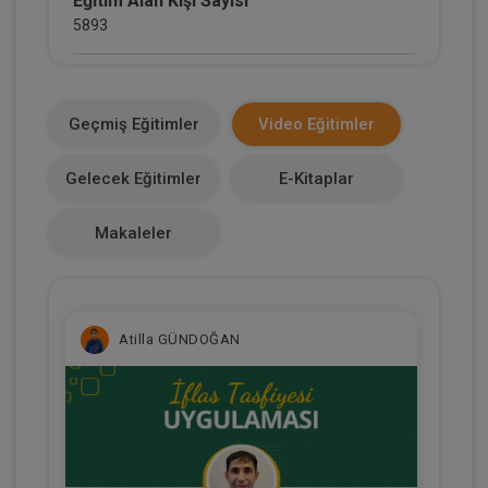
Eğitim Alan Kişi Sayısı
5893
E-Kitap Alan Kişi Sayısı
2135
Geçmiş Eğitimler
Video Eğitimler
Makale Sayısı
Gelecek Eğitimler
E-Kitaplar
0
Makaleler
Atilla GÜNDOĞAN