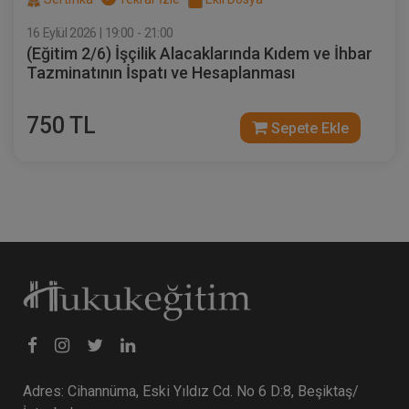
Video Eğitimi
16 Eylül 2026 | 19:00 - 21:00
300 TL
Sepete Ekle
(Eğitim 2/6) İşçilik Alacaklarında Kıdem ve İhbar
Tazminatının İspatı ve Hesaplanması
750 TL
Atilla GÜNDOĞAN
Sepete Ekle
İcra Hukukunda Kambiyo Takipleri ve
Püf Noktaları Video Eğitimi
300 TL
Sepete Ekle
Adres: Cihannüma, Eski Yıldız Cd. No 6 D:8, Beşiktaş/