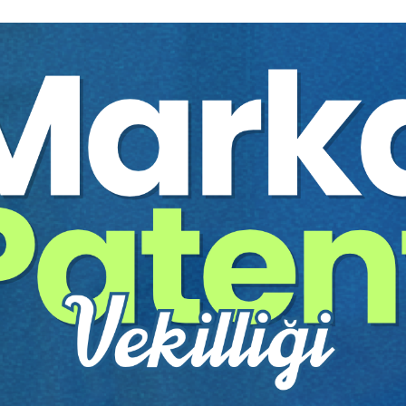
yıs 2021)
AP
ığı
İşlem Koşulları
 Temerrüdü ve Sonuçları
Delil Anlaşmaları
e İcra Hukukuna İlişkin Hükümler