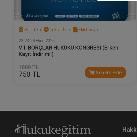
Sertifika
Tekrar İzle
Ekli Dosya
22-23-24 Ekim 2026
VII. BORÇLAR HUKUKU KONGRESİ (Erken
Kayıt İndirimli)
1000 TL
Sepete Ekle
750 TL
Hakk