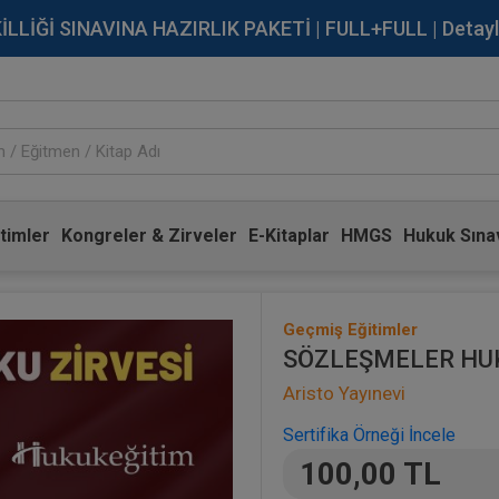
İĞİ SINAVINA HAZIRLIK PAKETİ | FULL+FULL | Detaylı Bi
timler
Kongreler & Zirveler
E-Kitaplar
HMGS
Hukuk Sınav
Geçmiş Eğitimler
SÖZLEŞMELER HUK
Aristo Yayınevi
Sertifika Örneği İncele
100,00 TL