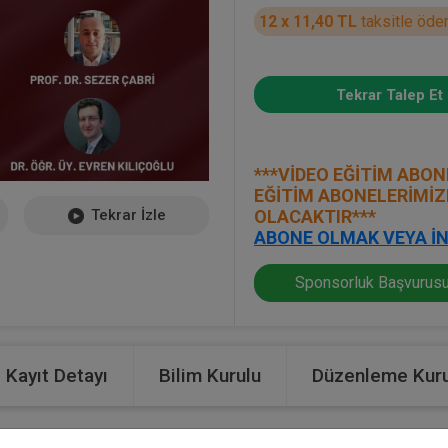
12 x 11,40 TL
taksitle öde
Tekrar Talep Et
***VİDEO EĞİTİM ABON
EĞİTİM ABONELERİMİZ
Tekrar İzle
OLACAKTIR***
ABONE OLMAK VEYA İN
Sponsorluk Başvurusu
Kayıt Detayı
Bilim Kurulu
Düzenleme Kuru