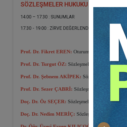
SÖZLEŞMELER HUKUKU ZİRVESİ (8 Ma
14.00 – 17.30 : SUNUMLAR
17.30 - 19.00 : ZİRVE DEĞERLENDİRME - SORU CEV
Prof. Dr. Fikret EREN:
Oturum Başkanı
Prof. Dr. Turgut ÖZ:
Sözleşmelerde İfa İmkânsızl
Prof. Dr. Şebnem AKİPEK:
Sözleşmelerde Genel 
Prof. Dr. Sezer ÇABRİ:
Sözleşmelerde Borçlunun
Doç. Dr. Öz SEÇER:
Sözleşmelerde Ceza Koşulu
Doç. Dr. Nedim MERİÇ:
Sözleşmelerde Yetki ve 
Dr. Öğr. Üyesi Evren KILIÇOĞLU:
Sözleşmelerd