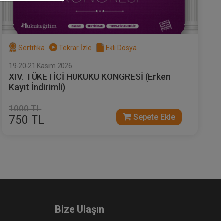
Sertifika
Tekrar İzle
Ekli Dosya
19-20-21 Kasım 2026
XIV. TÜKETİCİ HUKUKU KONGRESİ (Erken
Kayıt İndirimli)
1000 TL
Sepete Ekle
750 TL
Bize Ulaşın