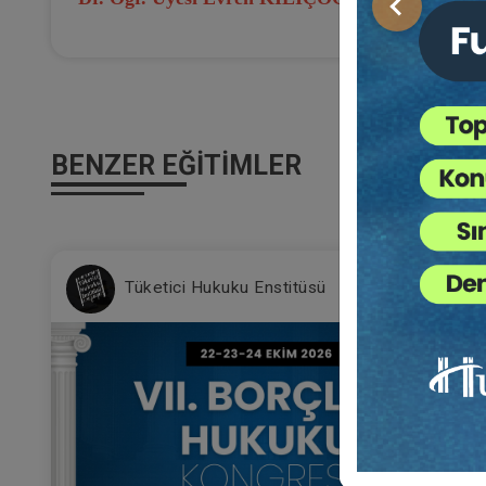
Önceki
BENZER EĞITIMLER
%2
Tüketici Hukuku Enstitüsü