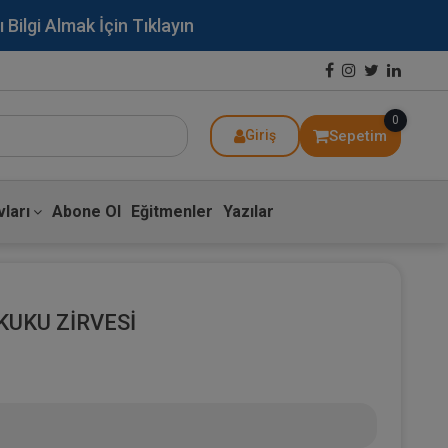
lgi Almak İçin Tıklayın
0
Sepetim
Giriş
ları
Abone Ol
Eğitmenler
Yazılar
UKU ZİRVESİ