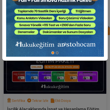
Süper Abone Ol: Sadece 1290 TL / Aylık
%17
Av. Ahmet EVCİMEN
Sertifika
Tekrar İzle
Ekli Dosya
(Eğitim 3/6) İşçilik Alacaklarında Fazla
Çalışmanın İspatı
17 EYLÜL 2026
19:00 - 21:00
120
Eğitim Tarihi
Eğitim Saati
Dakika
750 TL
Sepete Ekle
Sertifika
Tekrar İzle
Ekli Dosya
Av. Ahmet EVCİMEN
İşçilik Alacaklarında İspat ve Hesaplama Eğitim