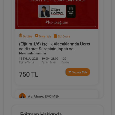
Sertifika
Tekrar İzle
Ekli Dosya
(Eğitim 1/6) İşçilik Alacaklarında Ücret
ve Hizmet Süresinin İspatı ve
Hesaplanması
15 EYLÜL 2026
19:00 - 21:00
120
Eğitim Tarihi
Eğitim Saati
Dakika
750 TL
Sepete Ekle
Av. Ahmet EVCİMEN
Eğitmen Hakkında