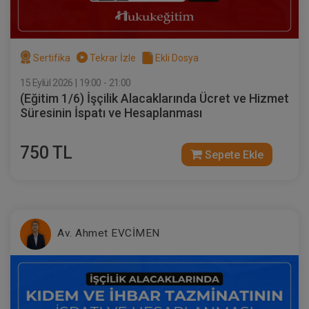
Sertifika
Tekrar İzle
Ekli Dosya
15 Eylül 2026 | 19:00 - 21:00
(Eğitim 1/6) İşçilik Alacaklarında Ücret ve Hizmet
Süresinin İspatı ve Hesaplanması
750 TL
Sepete Ekle
Sertifika
Tekrar İzle
Ekli Dosya
(Eğitim 5/6) İşçilik Alacaklarında Hafta
Tatili, UBGT AGİ, Ücret ve Yıllık İzin
Alacaklarının İspatı ve Hesaplanması
23 EYLÜL 2026
19:00 - 21:00
120
Eğitim Tarihi
Eğitim Saati
Dakika
Av. Ahmet EVCİMEN
750 TL
Sepete Ekle