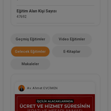
Eğitim Alan Kişi Sayısı
47692
E-Kitap Alan Kişi Sayısı
2660
Geçmiş Eğitimler
Video Eğitimler
Makale Sayısı
Gelecek Eğitimler
E-Kitaplar
0
Makaleler
Av. Ahmet EVCİMEN