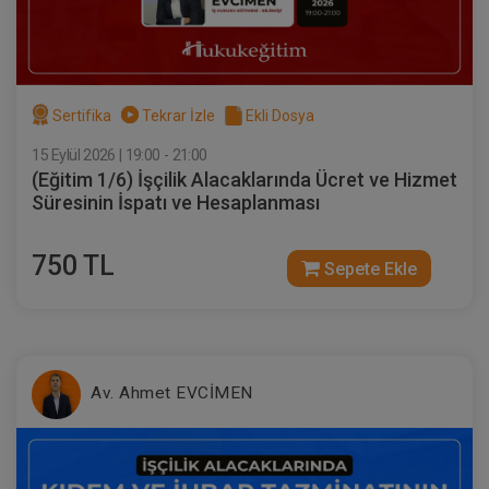
Av. Ahmet EVCİMEN
Sertifika
Tekrar İzle
Ekli Dosya
15 Eylül 2026 | 19:00 - 21:00
(Eğitim 1/6) İşçilik Alacaklarında Ücret ve Hizmet
Süresinin İspatı ve Hesaplanması
750 TL
Sepete Ekle
Sertifika
Tekrar İzle
Ekli Dosya
(Eğitim 5/6) İşçilik Alacaklarında Hafta
Tatili, UBGT AGİ, Ücret ve Yıllık İzin
Alacaklarının İspatı ve Hesaplanması
23 EYLÜL 2026
19:00 - 21:00
120
Eğitim Tarihi
Eğitim Saati
Dakika
Av. Ahmet EVCİMEN
750 TL
Sepete Ekle