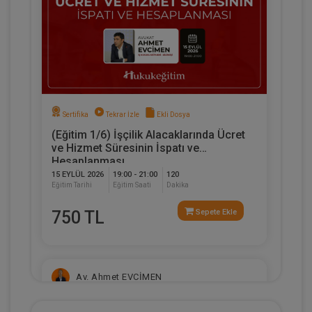
Sertifika
Tekrar İzle
Ekli Dosya
(Eğitim 1/6) İşçilik Alacaklarında Ücret
ve Hizmet Süresinin İspatı ve
Hesaplanması
15 EYLÜL 2026
19:00 - 21:00
120
Eğitim Tarihi
Eğitim Saati
Dakika
750 TL
Sepete Ekle
Av. Ahmet EVCİMEN