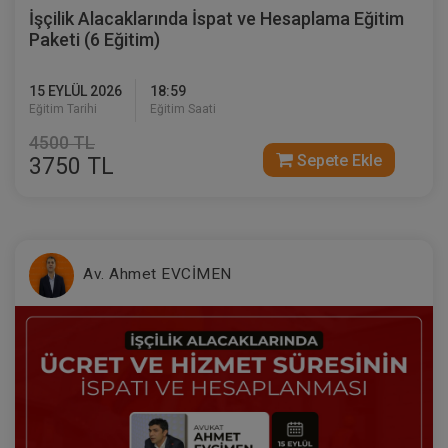
İşçilik Alacaklarında İspat ve Hesaplama Eğitim
Paketi (6 Eğitim)
15 EYLÜL 2026
18:59
Eğitim Tarihi
Eğitim Saati
4500 TL
Sepete Ekle
3750 TL
Sertifika
Tekrar İzle
Ekli Dosya
(Eğitim 4/6) İşçilik Alacaklarında Fazla
Av. Ahmet EVCİMEN
Çalışmanın Hesaplanması
22 EYLÜL 2026
19:00 - 21:00
120
Eğitim Tarihi
Eğitim Saati
Dakika
750 TL
Sepete Ekle