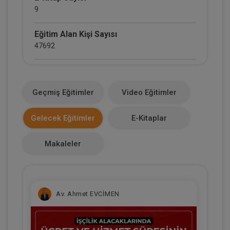
9
Eğitim Alan Kişi Sayısı
47692
E-Kitap Alan Kişi Sayısı
2660
Geçmiş Eğitimler
Video Eğitimler
Makale Sayısı
Gelecek Eğitimler
E-Kitaplar
0
Makaleler
Av. Ahmet EVCİMEN