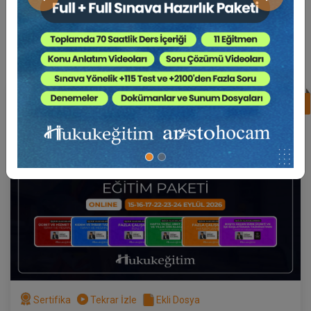
Önceki
Sonraki
Süper Abone Ol: Sadece 1290 TL / Aylık
%17
Av. Ahmet EVCİMEN
Sertifika
Tekrar İzle
Ekli Dosya
(Eğitim 3/6) İşçilik Alacaklarında Fazla
Çalışmanın İspatı
17 EYLÜL 2026
19:00 - 21:00
120
Eğitim Tarihi
Eğitim Saati
Dakika
750 TL
Sepete Ekle
Sertifika
Tekrar İzle
Ekli Dosya
Av. Ahmet EVCİMEN