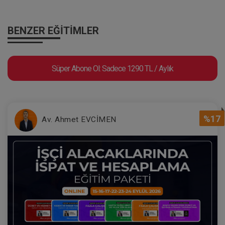
BENZER EĞITIMLER
Süper Abone Ol: Sadece 1290 TL / Aylık
%17
Av. Ahmet EVCİMEN