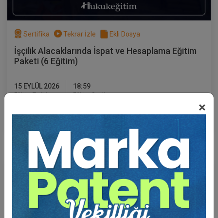
Sertifika
Tekrar İzle
Ekli Dosya
İşçilik Alacaklarında İspat ve Hesaplama Eğitim
Paketi (6 Eğitim)
15 EYLÜL 2026
18:59
Eğitim Tarihi
Eğitim Saati
×
4500 TL
Sepete Ekle
3750 TL
Av. Ahmet EVCİMEN