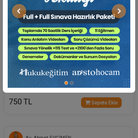
Önceki
Sonraki
Sertifika
Tekrar İzle
Ekli Dosya
15 Eylül 2026 | 19:00 - 21:00
(Eğitim 1/6) İşçilik Alacaklarında Ücret ve Hizmet
Süresinin İspatı ve Hesaplanması
750 TL
Sepete Ekle
Av. Ahmet EVCİMEN