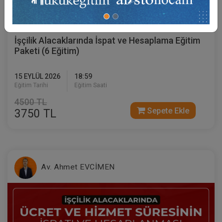
Sertifika
Tekrar İzle
Ekli Dosya
İşçilik Alacaklarında İspat ve Hesaplama Eğitim
Paketi (6 Eğitim)
15 EYLÜL 2026
18:59
Eğitim Tarihi
Eğitim Saati
4500 TL
Sepete Ekle
3750 TL
Av. Ahmet EVCİMEN