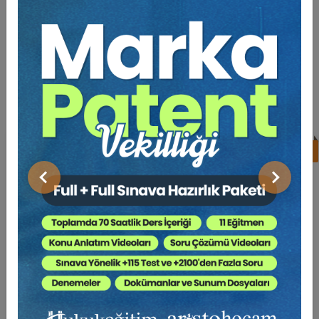
BENZER EĞITIMLER
Süper Abone Ol: Sadece 1290 TL / Aylık
%17
Av. Ahmet EVCİMEN
Önceki
Sonraki