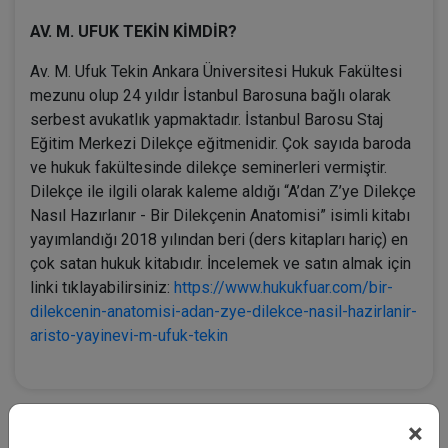
AV. M. UFUK TEKİN KİMDİR?
Av. M. Ufuk Tekin Ankara Üniversitesi Hukuk Fakültesi
mezunu olup 24 yıldır İstanbul Barosuna bağlı olarak
serbest avukatlık yapmaktadır. İstanbul Barosu Staj
Eğitim Merkezi Dilekçe eğitmenidir. Çok sayıda baroda
ve hukuk fakültesinde dilekçe seminerleri vermiştir.
Dilekçe ile ilgili olarak kaleme aldığı “A’dan Z’ye Dilekçe
Nasıl Hazırlanır - Bir Dilekçenin Anatomisi” isimli kitabı
yayımlandığı 2018 yılından beri (ders kitapları hariç) en
çok satan hukuk kitabıdır. İncelemek ve satın almak için
linki tıklayabilirsiniz:
https://www.hukukfuar.com/bir-
dilekcenin-anatomisi-adan-zye-dilekce-nasil-hazirlanir-
aristo-yayinevi-m-ufuk-tekin
×