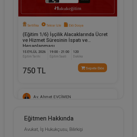
Sertifika
Tekrar İzle
Ekli Dosya
(Eğitim 1/6) İşçilik Alacaklarında Ücret
ve Hizmet Süresinin İspatı ve
Hesaplanması
15 EYLÜL 2026
19:00 - 21:00
120
Eğitim Tarihi
Eğitim Saati
Dakika
750 TL
Sepete Ekle
Av. Ahmet EVCİMEN
Eğitmen Hakkında
Avukat, İş Hukukçusu, Bilirkişi