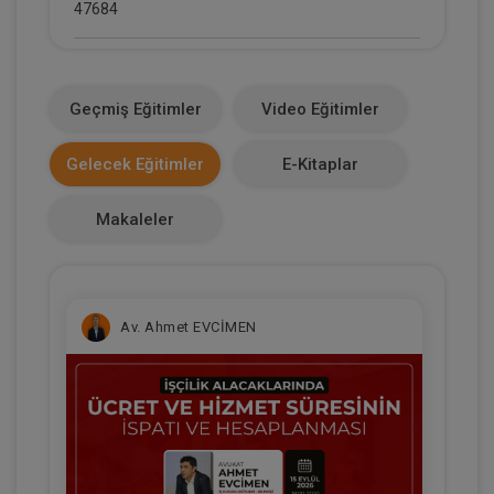
47684
E-Kitap Alan Kişi Sayısı
2660
Geçmiş Eğitimler
Video Eğitimler
Makale Sayısı
Gelecek Eğitimler
E-Kitaplar
0
Makaleler
Av. Ahmet EVCİMEN