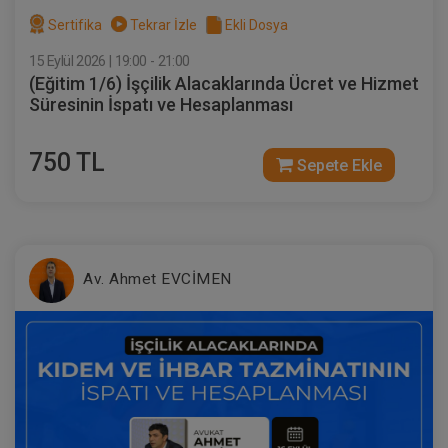
Sertifika
Tekrar İzle
Ekli Dosya
15 Eylül 2026 | 19:00 - 21:00
(Eğitim 1/6) İşçilik Alacaklarında Ücret ve Hizmet
Süresinin İspatı ve Hesaplanması
750 TL
Sepete Ekle
Sertifika
Tekrar İzle
Ekli Dosya
(Eğitim 5/6) İşçilik Alacaklarında Hafta
Tatili, UBGT AGİ, Ücret ve Yıllık İzin
Alacaklarının İspatı ve Hesaplanması
23 EYLÜL 2026
19:00 - 21:00
120
Eğitim Tarihi
Eğitim Saati
Dakika
Av. Ahmet EVCİMEN
750 TL
Sepete Ekle
Av. Ahmet EVCİMEN