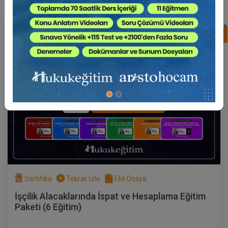
%17
Av. Ahmet EVCİMEN
Sertifika
Tekrar İzle
Ekli Dosya
(Eğitim 3/6) İşçilik Alacaklarında Fazla
Çalışmanın İspatı
17 EYLÜL 2026
19:00 - 21:00
120
Eğitim Tarihi
Eğitim Saati
Dakika
750 TL
Sepete Ekle
Sertifika
Tekrar İzle
Ekli Dosya
Av. Ahmet EVCİMEN
İşçilik Alacaklarında İspat ve Hesaplama Eğitim
Paketi (6 Eğitim)