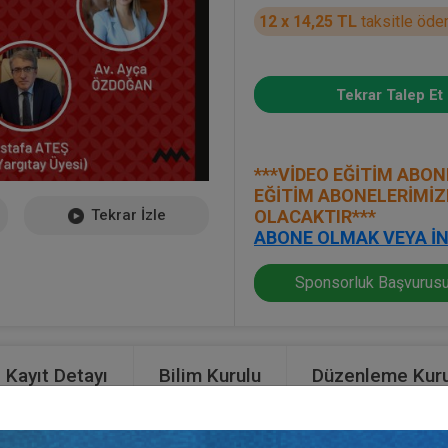
12 x 14,25 TL
taksitle öde
Tekrar Talep Et
***VİDEO EĞİTİM ABON
EĞİTİM ABONELERİMİZ
Tekrar İzle
OLACAKTIR***
ABONE OLMAK VEYA İN
Sponsorluk Başvurusu
Kayıt Detayı
Bilim Kurulu
Düzenleme Kuru