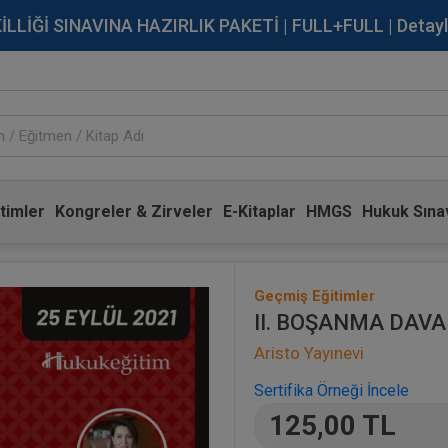
İĞİ SINAVINA HAZIRLIK PAKETİ | FULL+FULL | Detaylı Bi
timler
Kongreler & Zirveler
E-Kitaplar
HMGS
Hukuk Sınav
Geçmiş Eğitimler
II. BOŞANMA DAVA
Aristo Yayınevi
Sertifika Örneği İncele
125,00 TL