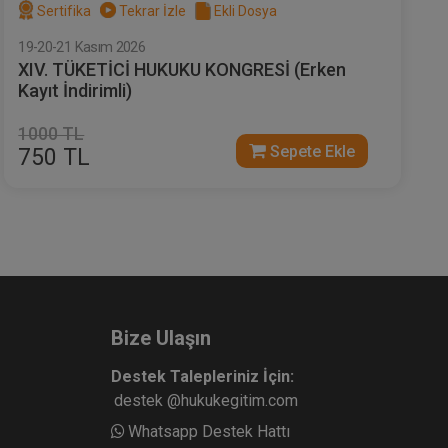
Sertifika
Tekrar İzle
Ekli Dosya
19-20-21 Kasım 2026
XIV. TÜKETİCİ HUKUKU KONGRESİ (Erken
Kayıt İndirimli)
1000 TL
Sepete Ekle
750 TL
Bize Ulaşın
Destek Talepleriniz İçin:
destek @hukukegitim.com
Whatsapp Destek Hattı