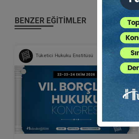
BENZER EĞITIMLER
%2
Tüketici Hukuku Enstitüsü