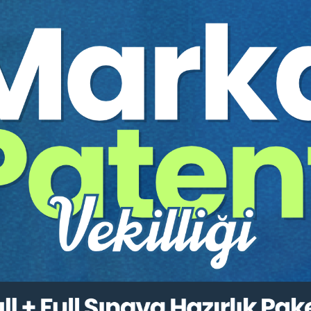
LÜL 2021)
 CEVAP
kanı
vaları
avalarında İspat ve Hukuka Aykırı Delillerin Değerlendi
rgıtay Uygulamalarından Örnekler
resi Üyesi):
Boşanma Davalarında İstinaf Sebepleri 