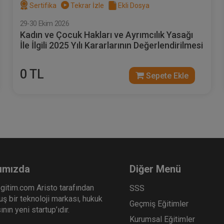
Sertifika
Tekrar İzle
Ekli Dosya
29-30 Ekim 2026
Kadın ve Çocuk Hakları ve Ayrımcılık Yasağı
İle İlgili 2025 Yılı Kararlarının Değerlendirilmesi
0 TL
Sepete Ekle
ımızda
Diğer Menü
gitim.com Aristo tarafından
SSS
ş bir teknoloji markası, hukuk
Geçmiş Eğitimler
nın yeni startup’ıdır.
Kurumsal Eğitimler