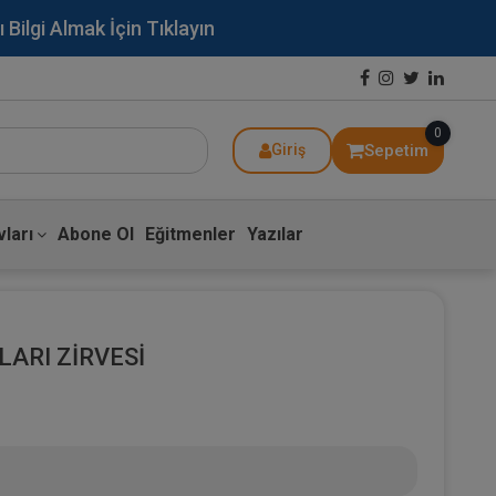
lgi Almak İçin Tıklayın
0
Sepetim
Giriş
ları
Abone Ol
Eğitmenler
Yazılar
LARI ZİRVESİ