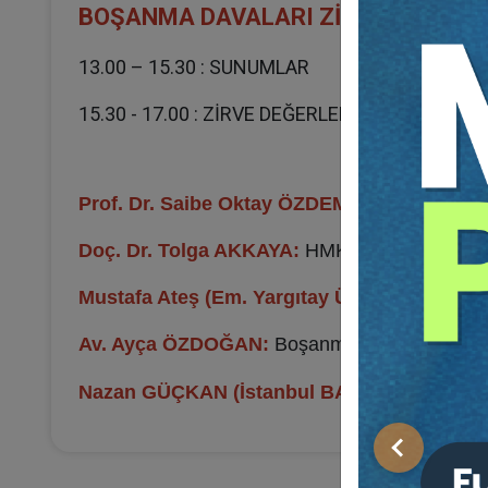
BOŞANMA DAVALARI ZİRVESİ (25 EY
13.00 – 15.30 : SUNUMLAR
15.30 - 17.00 : ZİRVE DEĞERLENDİRME - SORU
Prof. Dr. Saibe Oktay ÖZDEMİR:
Oturum Baş
Doç. Dr. Tolga AKKAYA:
HMK ve Boşanma Da
Mustafa Ateş (Em. Yargıtay Üyesi):
Boşanma D
Av. Ayça ÖZDOĞAN:
Boşanma Davalarında Ya
Nazan GÜÇKAN (İstanbul BAM 11. Hukuk Dai
Önceki