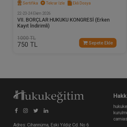
Sertifika
Tekrar İzle
Ekli Dosya
22-23-24 Ekim 2026
VII. BORÇLAR HUKUKU KONGRESİ (Erken
Kayıt İndirimli)
1000 TL
Sepete Ekle
750 TL
Hakk
hukuke
kurulmu
camiası
Adres: Cihannüma, Eski Yıldız Cd. No 6