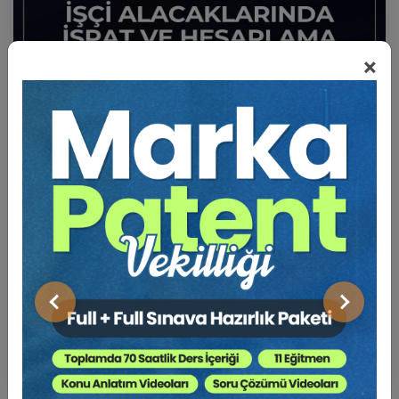
×
Sertifika
Tekrar İzle
Ekli Dosya
İşçilik Alacaklarında İspat ve Hesaplama Eğitim
Paketi (6 Eğitim)
15 EYLÜL 2026
18:59
Önceki
Sonraki
Eğitim Tarihi
Eğitim Saati
4500 TL
Sepete Ekle
3750 TL