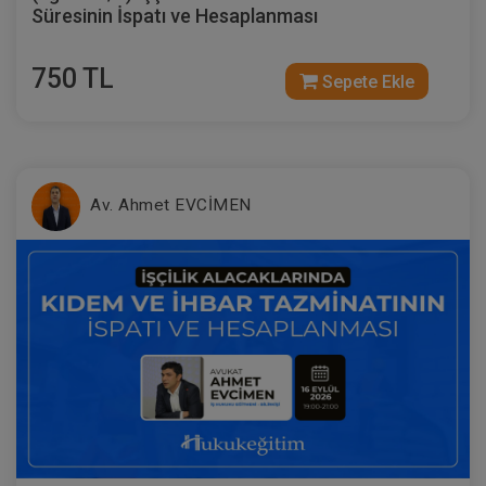
Süresinin İspatı ve Hesaplanması
750 TL
Sepete Ekle
Borçluya Rızaen Satış Yetkisi Verilmesi
Video Eğitimi
300 TL
Sepete Ekle
Av. Ahmet EVCİMEN
Atilla GÜNDOĞAN