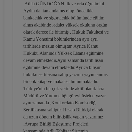
Atilla GÜNDOĞAN ilk ve orta öğretimini
Aydın da tamamlamış olup, öncelikle
İflas Hukukunda Sıra Cetveli Video
bankacılık ve sigortacılık bölümünde eğitim
Eğitimi
almış akabinde ,adalet yüksek okulunu örgün
300 TL
Sepete Ekle
olarak derece ile bitirmiş , Hukuk Fakültesi ve
Kamu Yönetimi bölümlerinden ayrı ayrı
tarihlerde mezun olmuştur. Ayrıca Kamu
Hukuku Alanında Yüksek Lisans eğitimine
Atilla GÜNDOĞAN
devam etmektedir.Aynı zamanda tarih lisan
eğitimine devam etmektedir.Ayrıca bilişim
hukuku sertifasına sahip yazarın yayımlanmış
bir çok kitap ve makalesi bulunmaktadır.
Türkiye'nin bir çok yerinde aktif olarak İcra
Müdürü ve Yardımcılığı görevi üstelen yazar
aynı zamanda ,Konkordato Komiserliği
Sertifikasına sahiptir. Hesap Bilirkişi olarak
da uzun dönem bilirkişilik yapan yazarımız
,Avrupa Birliği Eşleştirme Projeleri
İflas İdaresinin Kararları ve Hukuki
kapsamında Adli Tebligat Sistemin