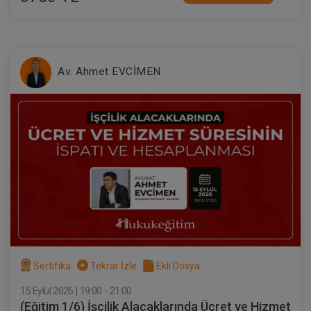
Av. Ahmet EVCİMEN
İcra Hukukunda Haczedilmezlik Video
Eğitimi
300 TL
Sepete Ekle
Atilla GÜNDOĞAN
Sertifika
Tekrar İzle
Ekli Dosya
15 Eylül 2026 | 19:00 - 21:00
(Eğitim 1/6) İşçilik Alacaklarında Ücret ve Hizmet