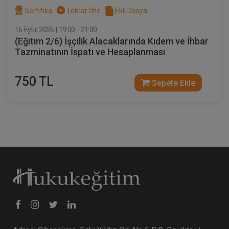
İİK Değişiklikleri ve Getirdiği Yenilikler
Sertifika
Tekrar İzle
Ekli Dosya
Video Eğitimi
16 Eylül 2026 | 19:00 - 21:00
300 TL
Sepete Ekle
(Eğitim 2/6) İşçilik Alacaklarında Kıdem ve İhbar
Tazminatının İspatı ve Hesaplanması
750 TL
Atilla GÜNDOĞAN
Sepete Ekle
İcra Hukukunda Kambiyo Takipleri ve
Püf Noktaları Video Eğitimi
Sepete Ekle