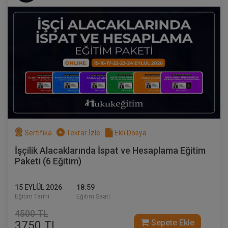
İcra Hukukunda İstihkak İddiası Video
Eğitimi
Sertifika
Tekrar İzle
Ekli Dosya
300 TL
Sepete Ekle
İşçilik Alacaklarında İspat ve Hesaplama Eğitim
Paketi (6 Eğitim)
Atilla GÜNDOĞAN
15 EYLÜL 2026
18:59
Eğitim Tarihi
Eğitim Saati
4500 TL
Sepete Ekle
3750 TL