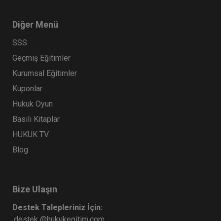
Atilla GÜNDOĞAN
Diğer Menü
SSS
Geçmiş Eğitimler
Kurumsal Eğitimler
Kuponlar
Hukuk Oyun
Basılı Kitaplar
İcra İflas Hukukunda Haciz İşlemleri
HUKUK TV
Video Eğitimi
Blog
300 TL
Sepete Ekle
Bize Ulaşın
Atilla GÜNDOĞAN
Destek Talepleriniz İçin:
destek @hukukegitim.com