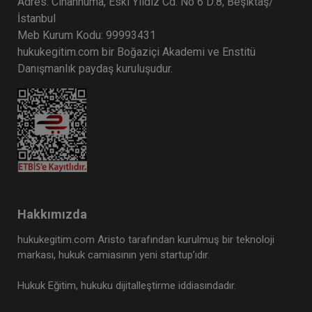
300 TL
Adres: Cihannüma, Eski Yıldız Cd. No 6 D:8, Beşiktaş/
İstanbul
Meb Kurum Kodu: 99993431
hukukegitim.com bir Boğaziçi Akademi ve Enstitü
Atilla GÜNDOĞAN
Danışmanlık paydaş kuruluşudur.
Hakkımızda
İcra Hukukunda İlamsız Takipler ve Püf
Noktaları Video Eğitimi
hukukegitim.com Aristo tarafından kurulmuş bir teknoloji
markası, hukuk camiasının yeni startup’ıdır.
300 TL
Sepete Ekle
Hukuk Eğitim, hukuku dijitalleştirme iddiasındadır.