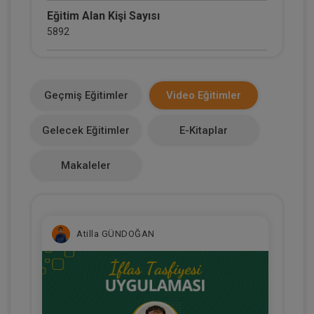
Eğitim Alan Kişi Sayısı
5892
E-Kitap Alan Kişi Sayısı
2135
Geçmiş Eğitimler
Video Eğitimler
Makale Sayısı
Gelecek Eğitimler
E-Kitaplar
0
Makaleler
Atilla GÜNDOĞAN