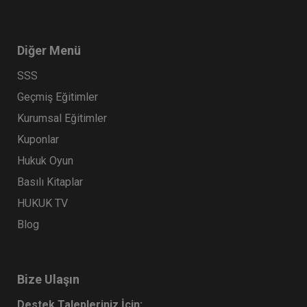
360 TL
Sepete Ekle
Diğer Menü
SSS
Tüketici Hukuku Enstitüsü
Geçmiş Eğitimler
Kurumsal Eğitimler
Kuponlar
Hukuk Oyun
Basılı Kitaplar
HUKUK TV
Blog
Mal Rejimleri Hukuku - IV. Medeni Hukuk
Kongresi - IV. Oturum
360 TL
Sepete Ekle
Bize Ulaşın
Destek Talepleriniz İçin: