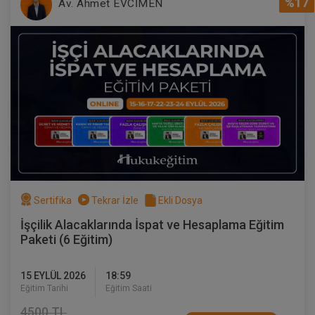
%17
Av. Ahmet EVCİMEN
Tüketici Hukuku Enstitüsü
Sertifika
Tekrar İzle
Ekli Dosya
İşçilik Alacaklarında İspat ve Hesaplama Eğitim
Çocuk Hukuku - IV. Medeni Hukuk
Paketi (6 Eğitim)
Kongresi - V. Oturum
360 TL
Sepete Ekle
15 EYLÜL 2026
18:59
Eğitim Tarihi
Eğitim Saati
4500 TL