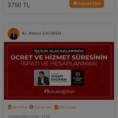
Sepete Ekle
3750 TL
Tüketici Hukuku Enstitüsü
Av. Ahmet EVCİMEN
Taşınmaz Hukuku - IV. Medeni Hukuk
Kongresi - VII. Oturum
360 TL
Sepete Ekle
Tüketici Hukuku Enstitüsü
Sertifika
Tekrar İzle
Ekli Dosya
15 Eylül 2026 | 19:00 - 21:00