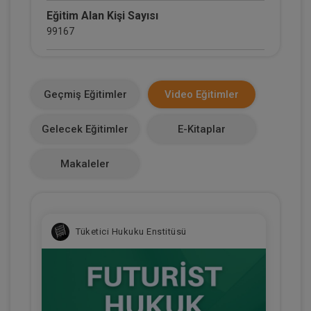
Eğitim Alan Kişi Sayısı
99167
E-Kitap Alan Kişi Sayısı
36337
Geçmiş Eğitimler
Video Eğitimler
Makale Sayısı
Gelecek Eğitimler
E-Kitaplar
1
Makaleler
Tüketici Hukuku Enstitüsü