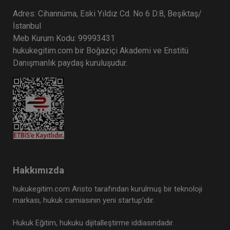
Adres: Cihannüma, Eski Yıldız Cd. No 6 D:8, Beşiktaş/
Boşanma Hukuku - IV. Medeni Hukuk
İstanbul
Kongresi - III. Oturum
Meb Kurum Kodu: 99993431
360 TL
Sepete Ekle
hukukegitim.com bir Boğaziçi Akademi ve Enstitü
Danışmanlık paydaş kuruluşudur.
Tüketici Hukuku Enstitüsü
Hakkımızda
hukukegitim.com Aristo tarafından kurulmuş bir teknoloji
markası, hukuk camiasının yeni startup’ıdır.
Kişiler Hukuku - IV. Medeni Hukuk
Hukuk Eğitim, hukuku dijitalleştirme iddiasındadır.
Kongresi - I. Oturum