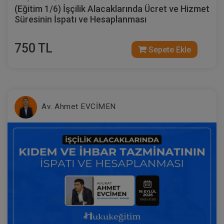
(Eğitim 1/6) İşçilik Alacaklarında Ücret ve Hizmet
Süresinin İspatı ve Hesaplanması
750 TL
Sepete Ekle
Ayni Haklar - IV. Medeni Hukuk Kongresi
- VI. Oturum
Av. Ahmet EVCİMEN
360 TL
Sepete Ekle
Tüketici Hukuku Enstitüsü