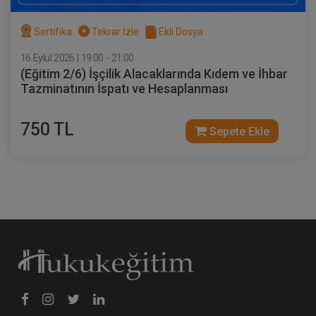
Sertifika
Tekrar İzle
Ekli Dosya
16 Eylül 2026 | 19:00 - 21:00
(Eğitim 2/6) İşçilik Alacaklarında Kıdem ve İhbar
Kat Mülkiyeti ve Kentsel Dönüşüm
Tazminatının İspatı ve Hesaplanması
Hukuku - IV. Medeni Hukuk Kongresi -
VIII. Oturum
360 TL
Sepete Ekle
750 TL
Sepete Ekle
Tüketici Hukuku Enstitüsü