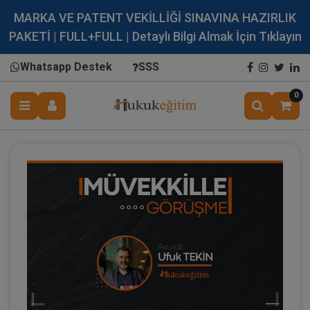
MARKA VE PATENT VEKİLLİĞİ SINAVINA HAZIRLIK
PAKETİ | FULL+FULL | Detaylı Bilgi Almak İçin Tıklayın
Whatsapp Destek
SSS
0