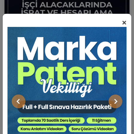
×
Sertifika
Tekrar İzle
Ekli Dosya
İşçilik Alacaklarında İspat ve Hesaplama Eğitim
Paketi (6 Eğitim)
15 EYLÜL 2026
18:59
Önceki
Sonraki
Eğitim Tarihi
Eğitim Saati
4500 TL
Sepete Ekle
3750 TL