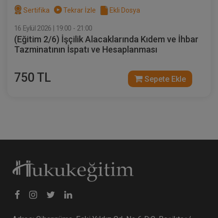
İİK Değişiklikleri ve Getirdiği Yenilikler
Sertifika
Tekrar İzle
Ekli Dosya
Video Eğitimi
16 Eylül 2026 | 19:00 - 21:00
300 TL
Sepete Ekle
(Eğitim 2/6) İşçilik Alacaklarında Kıdem ve İhbar
Tazminatının İspatı ve Hesaplanması
750 TL
Atilla GÜNDOĞAN
Sepete Ekle
İcra Hukukunda Kambiyo Takipleri ve
Püf Noktaları Video Eğitimi
Sepete Ekle