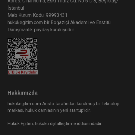
300 TL
Adres: Cihannüma, Eski Yıldız Cd. No 6 D:8, Beşiktaş/
İstanbul
Meb Kurum Kodu: 99993431
hukukegitim.com bir Boğaziçi Akademi ve Enstitü
Atilla GÜNDOĞAN
Danışmanlık paydaş kuruluşudur.
Hakkımızda
İcra Hukukunda İlamsız Takipler ve Püf
Noktaları Video Eğitimi
hukukegitim.com Aristo tarafından kurulmuş bir teknoloji
markası, hukuk camiasının yeni startup’ıdır.
300 TL
Sepete Ekle
Hukuk Eğitim, hukuku dijitalleştirme iddiasındadır.