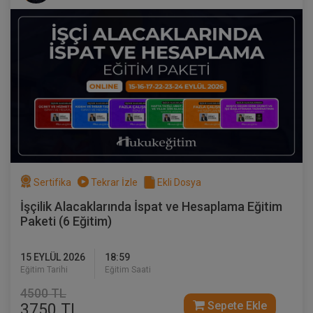
İcra Hukukunda İstihkak İddiası Video
Eğitimi
Sertifika
Tekrar İzle
Ekli Dosya
300 TL
Sepete Ekle
İşçilik Alacaklarında İspat ve Hesaplama Eğitim
Paketi (6 Eğitim)
Atilla GÜNDOĞAN
15 EYLÜL 2026
18:59
Eğitim Tarihi
Eğitim Saati
4500 TL
Sepete Ekle
3750 TL