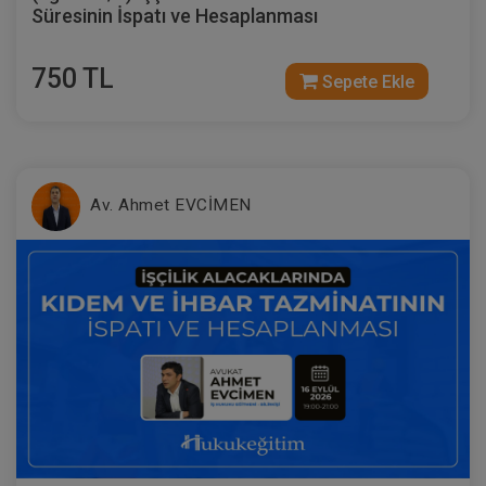
Süresinin İspatı ve Hesaplanması
750 TL
Sepete Ekle
Borçluya Rızaen Satış Yetkisi Verilmesi
Video Eğitimi
300 TL
Sepete Ekle
Av. Ahmet EVCİMEN
Atilla GÜNDOĞAN