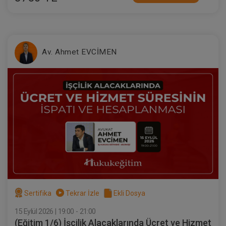
Av. Ahmet EVCİMEN
İcra Hukukunda Haczedilmezlik Video
Eğitimi
300 TL
Sepete Ekle
Atilla GÜNDOĞAN
Sertifika
Tekrar İzle
Ekli Dosya
15 Eylül 2026 | 19:00 - 21:00
(Eğitim 1/6) İşçilik Alacaklarında Ücret ve Hizmet