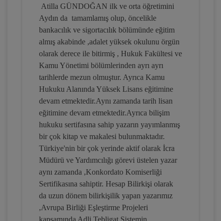
Atilla GÜNDOĞAN ilk ve orta öğretimini
Aydın da tamamlamış olup, öncelikle
İflas Hukukunda Sıra Cetveli Video
bankacılık ve sigortacılık bölümünde eğitim
Eğitimi
almış akabinde ,adalet yüksek okulunu örgün
300 TL
Sepete Ekle
olarak derece ile bitirmiş , Hukuk Fakültesi ve
Kamu Yönetimi bölümlerinden ayrı ayrı
tarihlerde mezun olmuştur. Ayrıca Kamu
Hukuku Alanında Yüksek Lisans eğitimine
Atilla GÜNDOĞAN
devam etmektedir.Aynı zamanda tarih lisan
eğitimine devam etmektedir.Ayrıca bilişim
hukuku sertifasına sahip yazarın yayımlanmış
bir çok kitap ve makalesi bulunmaktadır.
Türkiye'nin bir çok yerinde aktif olarak İcra
Müdürü ve Yardımcılığı görevi üstelen yazar
aynı zamanda ,Konkordato Komiserliği
Sertifikasına sahiptir. Hesap Bilirkişi olarak
da uzun dönem bilirkişilik yapan yazarımız
,Avrupa Birliği Eşleştirme Projeleri
İflas İdaresinin Kararları ve Hukuki
kapsamında Adli Tebligat Sistemin