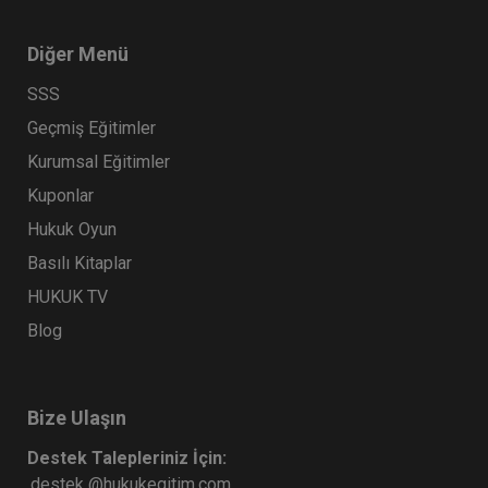
Atilla GÜNDOĞAN
Diğer Menü
SSS
Geçmiş Eğitimler
Kurumsal Eğitimler
Kuponlar
Hukuk Oyun
Basılı Kitaplar
İcra İflas Hukukunda Haciz İşlemleri
HUKUK TV
Video Eğitimi
Blog
300 TL
Sepete Ekle
Bize Ulaşın
Atilla GÜNDOĞAN
Destek Talepleriniz İçin:
destek @hukukegitim.com