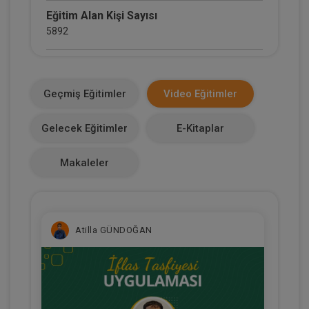
Eğitim Alan Kişi Sayısı
5892
E-Kitap Alan Kişi Sayısı
2134
Geçmiş Eğitimler
Video Eğitimler
Makale Sayısı
Gelecek Eğitimler
E-Kitaplar
0
Makaleler
Atilla GÜNDOĞAN