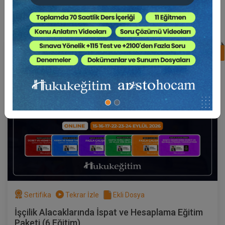
Süper Abone Ol: Sadece 1290 TL / Aylık
%17
Av. Ahmet EVCİMEN
Sertifika
Tekrar İzle
Ekli Dosya
(Eğitim 3/6) İşçilik Alacaklarında Fazla
Çalışmanın İspatı
17 EYLÜL 2026
19:00 - 21:00
120
Eğitim Tarihi
Eğitim Saati
Dakika
750 TL
Sepete Ekle
Sertifika
Tekrar İzle
Ekli Dosya
Av. Ahmet EVCİMEN
İşçilik Alacaklarında İspat ve Hesaplama Eğitim
Paketi (6 Eğitim)