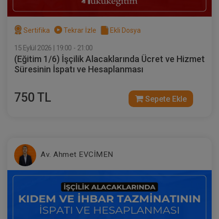
Sertifika
Tekrar İzle
Ekli Dosya
15 Eylül 2026 | 19:00 - 21:00
(Eğitim 1/6) İşçilik Alacaklarında Ücret ve Hizmet
Süresinin İspatı ve Hesaplanması
750 TL
Sepete Ekle
Sertifika
Tekrar İzle
Ekli Dosya
(Eğitim 5/6) İşçilik Alacaklarında Hafta
Tatili, UBGT AGİ, Ücret ve Yıllık İzin
Alacaklarının İspatı ve Hesaplanması
23 EYLÜL 2026
19:00 - 21:00
120
Eğitim Tarihi
Eğitim Saati
Dakika
Av. Ahmet EVCİMEN
750 TL
Sepete Ekle
Av. Ahmet EVCİMEN