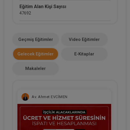
Eğitim Alan Kişi Sayısı
47692
E-Kitap Alan Kişi Sayısı
2660
Geçmiş Eğitimler
Video Eğitimler
Makale Sayısı
Gelecek Eğitimler
E-Kitaplar
0
Makaleler
Av. Ahmet EVCİMEN