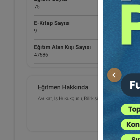
H
15
75
Eği
12
Da
E-Kitap Sayısı
9
7
Eğitim Alan Kişi Sayısı
47686
E-Kitap Alan Kişi Sayısı
Önceki
2660
Eğitmen Hakkında
Makale Sayısı
Avukat, İş Hukukçusu, Bilirkişi
0
(E