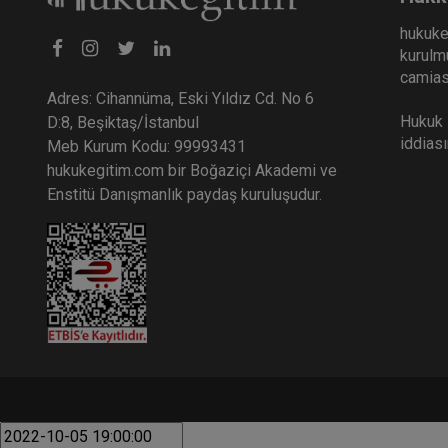
hukuke
kurulmu
camiası
Adres: Cihannüma, Eski Yıldız Cd. No 6
Hukuk E
D:8, Beşiktaş/İstanbul
iddias
Meb Kurum Kodu: 99993431
hukukegitim.com bir Boğaziçi Akademi ve
Enstitü Danışmanlık paydaş kuruluşudur.