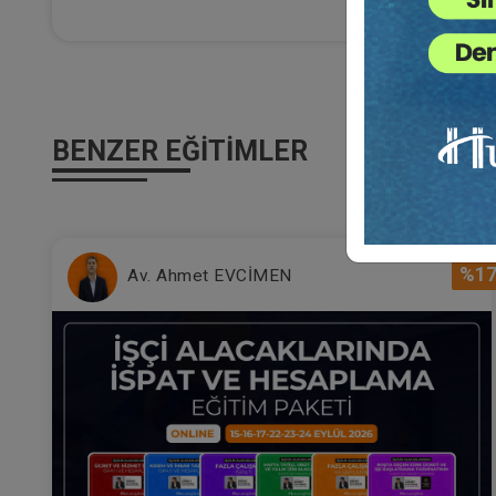
Al
Ça
22
Eği
12
Da
BENZER EĞITIMLER
7
%1
Av. Ahmet EVCİMEN