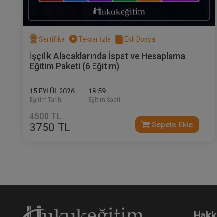
Sertifika
Tekrar İzle
Ekli Dosya
İşçilik Alacaklarında İspat ve Hesaplama
Eğitim Paketi (6 Eğitim)
15 EYLÜL 2026
18:59
Eğitim Tarihi
Eğitim Saati
4500 TL
Sepete Ekle
3750 TL
Hakk