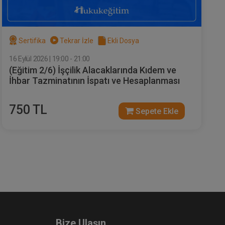
Sertifika
Tekrar İzle
Ekli Dosya
16 Eylül 2026 | 19:00 - 21:00
(Eğitim 2/6) İşçilik Alacaklarında Kıdem ve
İhbar Tazminatının İspatı ve Hesaplanması
750 TL
Sepete Ekle
Bize Ulaşın