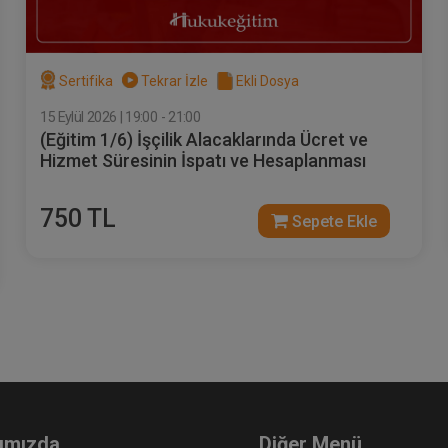
Sertifika
Tekrar İzle
Ekli Dosya
15 Eylül 2026 | 19:00 - 21:00
(Eğitim 1/6) İşçilik Alacaklarında Ücret ve
Hizmet Süresinin İspatı ve Hesaplanması
750 TL
Sepete Ekle
ımızda
Diğer Menü