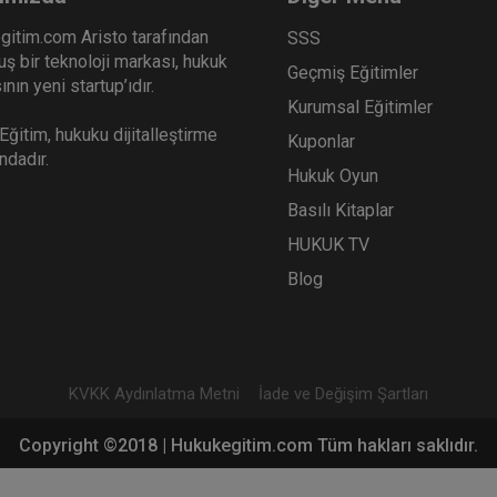
gitim.com Aristo tarafından
SSS
ş bir teknoloji markası, hukuk
Geçmiş Eğitimler
nın yeni startup’ıdır.
Kurumsal Eğitimler
ğitim, hukuku dijitalleştirme
Kuponlar
ındadır.
Hukuk Oyun
Basılı Kitaplar
HUKUK TV
Blog
KVKK Aydınlatma Metni
İade ve Değişim Şartları
Copyright ©2018 | Hukukegitim.com Tüm hakları saklıdır.