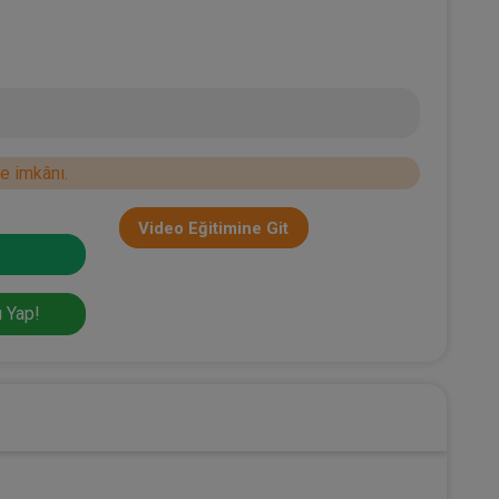
e imkânı.
Video Eğitimine Git
 Yap!