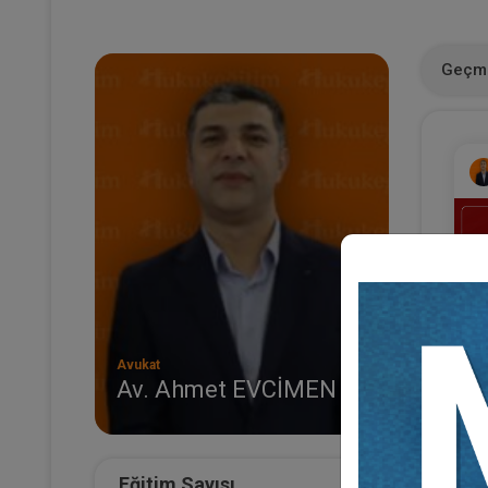
Geçmi
Avukat
Av. Ahmet EVCİMEN
(E
Al
Sü
Eğitim Sayısı