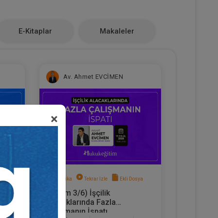
E-Kitaplar
Makaleler
Av. Ahmet EVCİMEN
×
sya
Sertifika
Tekrar İzle
Ekli Dosya
(Eğitim 3/6) İşçilik
hbar
Alacaklarında Fazla
Çalışmanın İspatı