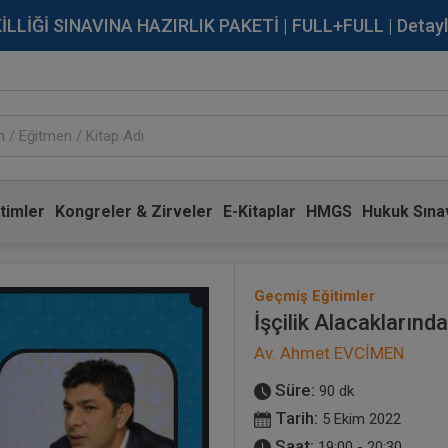
İĞİ SINAVINA HAZIRLIK PAKETİ | FULL+FULL | Detaylı Bi
timler
Kongreler & Zirveler
E-Kitaplar
HMGS
Hukuk Sınav
Geçmiş Eğitimler
İşçilik Alacaklarınd
Av. Ahmet EVCİMEN
Süre:
90 dk
Tarih:
5 Ekim 2022
Saat:
19:00 - 20:30