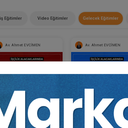
ş Eğitimler
Video Eğitimler
Gelecek Eğitimler
Av. Ahmet EVCİMEN
Av. Ahmet EVCİMEN
Sertifika
Tekrar İzle
Ekli Dosya
Sertifika
Tekrar İzle
Ekli Do
ğitim 1/6) İşçilik
(Eğitim 2/6) İşçilik
acaklarında Ücret ve Hizmet
Alacaklarında Kıdem ve İ
resinin İspatı ve
Tazminatının İspatı ve