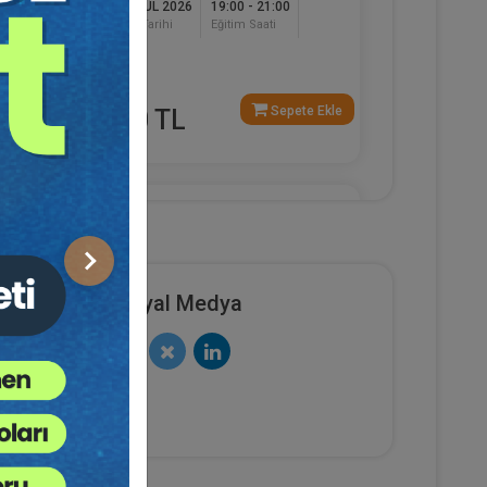
17 EYLÜL 2026
19:00 - 21:00
Eğitim Tarihi
Eğitim Saati
120
Dakika
e Ekle
Sepete Ekle
750 TL
Av. Ahmet EVCİMEN
Sonraki
Sosyal Medya
sya
Sertifika
Tekrar İzle
Ekli Dosya
(Eğitim 6/6) İşçilik