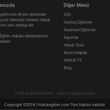
ımızda
Diğer Menü
gitim.com Aristo tarafından
SSS
ş bir teknoloji markası, hukuk
Geçmiş Eğitimler
nın yeni startup’ıdır.
Kurumsal Eğitimler
ğitim, hukuku dijitalleştirme
Kuponlar
ındadır.
Hukuk Oyun
Basılı Kitaplar
HUKUK TV
Blog
KVKK Aydınlatma Metni
İade ve Değişim Şartları
Copyright ©2018 | Hukukegitim.com Tüm hakları saklıdır.