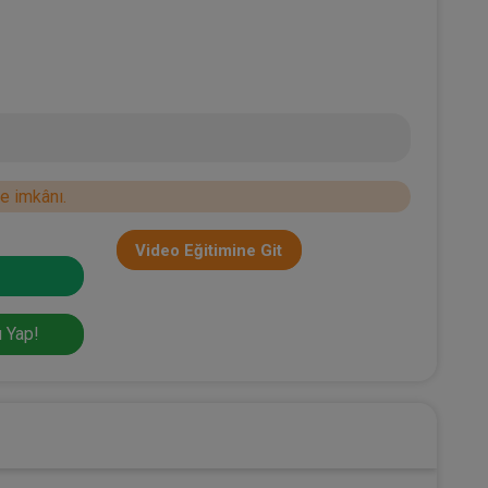
e imkânı.
Video Eğitimine Git
 Yap!