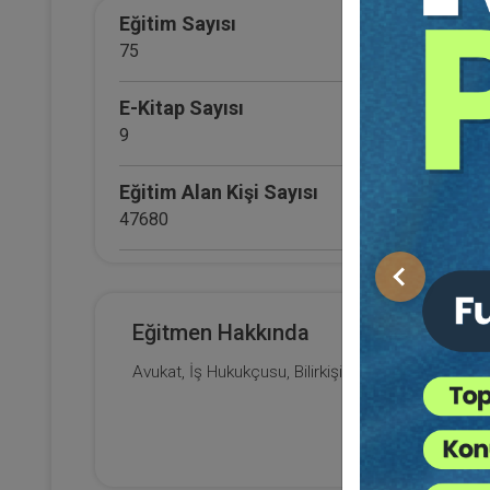
Sü
Eğitim Sayısı
H
15
75
Eği
12
Da
E-Kitap Sayısı
9
7
Eğitim Alan Kişi Sayısı
47680
E-Kitap Alan Kişi Sayısı
Önceki
2660
Eğitmen Hakkında
Makale Sayısı
Avukat, İş Hukukçusu, Bilirkişi
0