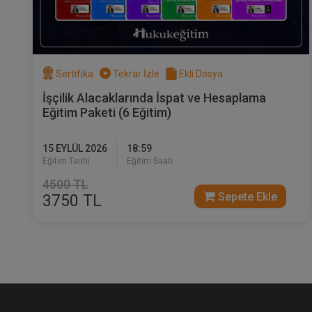
Sertifika
Tekrar İzle
Ekli Dosya
İşçilik Alacaklarında İspat ve Hesaplama
Eğitim Paketi (6 Eğitim)
15 EYLÜL 2026
18:59
Eğitim Tarihi
Eğitim Saati
4500 TL
Sepete Ekle
3750 TL