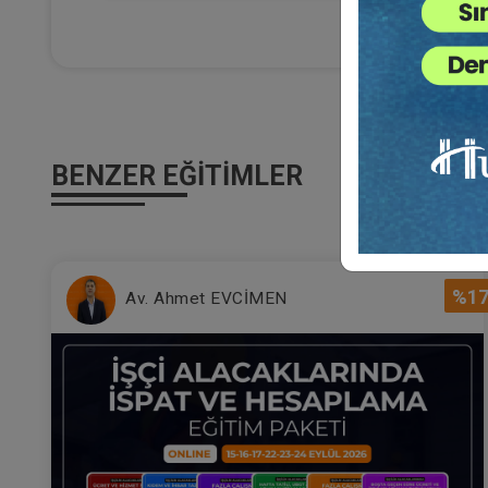
(E
Al
Ça
22
Eği
12
Da
BENZER EĞITIMLER
7
%1
Av. Ahmet EVCİMEN