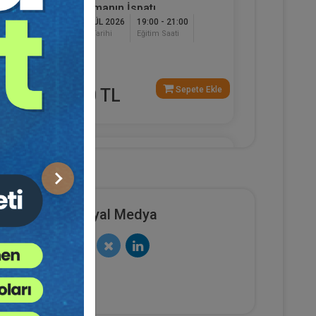
Çalışmanın İspatı
17 EYLÜL 2026
19:00 - 21:00
Eğitim Tarihi
Eğitim Saati
120
Dakika
e Ekle
Sepete Ekle
750 TL
Av. Ahmet EVCİMEN
Sonraki
Sosyal Medya
sya
Sertifika
Tekrar İzle
Ekli Dosya