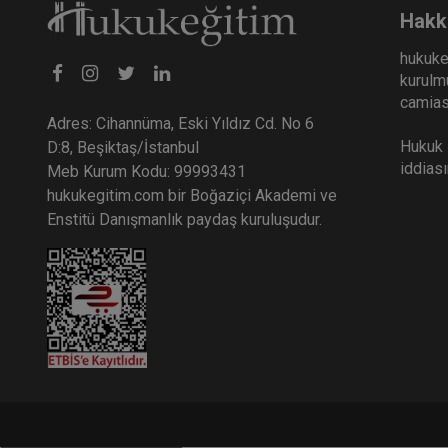
Hakk
hukuke
kurulmu
camiası
Adres: Cihannüma, Eski Yıldız Cd. No 6
Hukuk E
D:8, Beşiktaş/İstanbul
iddias
Meb Kurum Kodu: 99993431
hukukegitim.com bir Boğaziçi Akademi ve
Enstitü Danışmanlık paydaş kuruluşudur.