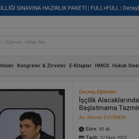
İĞİ SINAVINA HAZIRLIK PAKETİ | FULL+FULL | Detaylı Bi
timler
Kongreler & Zirveler
E-Kitaplar
HMGS
Hukuk Sınav
Geçmiş Eğitimler
İşçilik Alacaklarınd
Başlatmama Tazmina
Av. Ahmet EVCİMEN
Süre:
90 dk
Tarih:
12 Ekim 2022