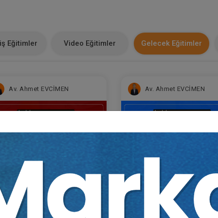
ş Eğitimler
Video Eğitimler
Gelecek Eğitimler
Av. Ahmet EVCİMEN
Av. Ahmet EVCİMEN
Sertifika
Tekrar İzle
Ekli Dosya
Sertifika
Tekrar İzle
Ekli Do
ğitim 1/6) İşçilik
(Eğitim 2/6) İşçilik
acaklarında Ücret ve Hizmet
Alacaklarında Kıdem ve İ