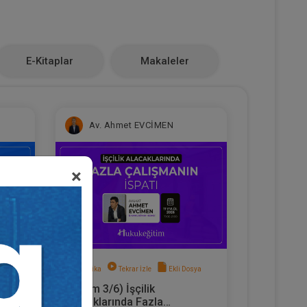
E-Kitaplar
Makaleler
Av. Ahmet EVCİMEN
×
sya
Sertifika
Tekrar İzle
Ekli Dosya
(Eğitim 3/6) İşçilik
hbar
Alacaklarında Fazla