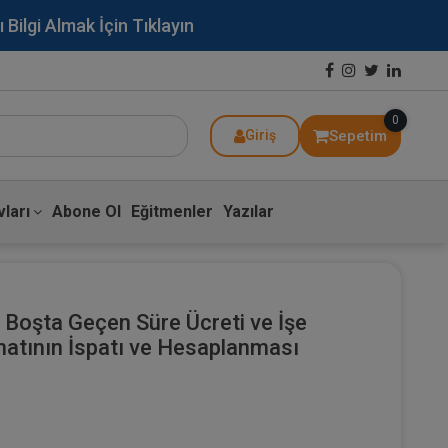
lgi Almak İçin Tıklayın
0
Sepetim
Giriş
ları
Abone Ol
Eğitmenler
Yazılar
a Boşta Geçen Süre Ücreti ve İşe
tının İspatı ve Hesaplanması