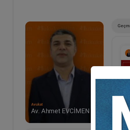
Geçmi
Avukat
Av. Ahmet EVCİMEN
(E
Al