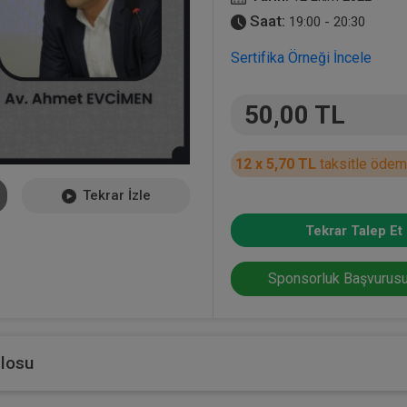
Saat:
19:00 - 20:30
Sertifika Örneği İncele
50,00 TL
12 x 5,70 TL
taksitle ödem
Tekrar İzle
Tekrar Talep Et
Sponsorluk Başvurusu
blosu