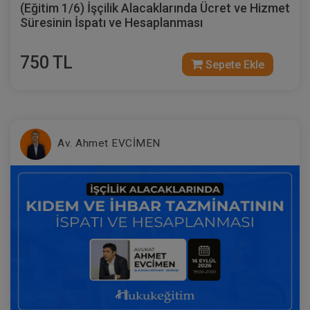
IV. Borçlar Hukuku Kongresi Tüm
(Eğitim 1/6) İşçilik Alacaklarında Ücret ve Hizmet
Oturumlar (8 Oturum)
Süresinin İspatı ve Hesaplanması
2160
Sepete Ekle
TL
750 TL
Sepete Ekle
Tüketici Hukuku Enstitüsü
Av. Ahmet EVCİMEN
Sözleşmeler Hukuku - 1 - IV. Borçlar
Hukuku Kongresi - VII. Oturum