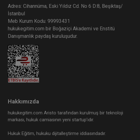
Adres: Cihannüma, Eski Yıldız Cd. No 6 D:8, Beşiktaş/
Tüketici Hukuku Enstitüsü
İstanbul
Meb Kurum Kodu: 99993431
hukukegitim.com bir Boğaziçi Akademi ve Enstitü
Danışmanlık paydaş kuruluşudur.
Tazminat Hukuku - IV. Borçlar Hukuku
Kongresi - IV. Oturum
360 TL
Sepete Ekle
Hakkımızda
hukukegitim.com Aristo tarafından kurulmuş bir teknoloji
markası, hukuk camiasının yeni startup’ıdır.
Tüketici Hukuku Enstitüsü
Hukuk Eğitim, hukuku dijitalleştirme iddiasındadır.