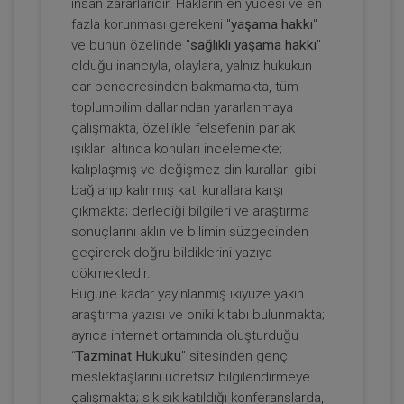
insan zararlarıdır. Hakların en yücesi ve en
III. İş Hukuku Kongresi - Tüm Oturumlar
fazla korunması gerekeni "
yaşama hakkı
"
(8 Oturum)
ve bunun özelinde "
sağlıklı yaşama hakkı
"
2160
Sepete Ekle
olduğu inancıyla, olaylara, yalnız hukukun
TL
dar penceresinden bakmamakta, tüm
toplumbilim dallarından yararlanmaya
çalışmakta, özellikle felsefenin parlak
ışıkları altında konuları incelemekte;
Tüketici Hukuku Enstitüsü
kalıplaşmış ve değişmez din kuralları gibi
bağlanıp kalınmış katı kurallara karşı
çıkmakta; derlediği bilgileri ve araştırma
sonuçlarını aklın ve bilimin süzgecinden
geçirerek doğru bildiklerini yazıya
dökmektedir.
Bugüne kadar yayınlanmış ikiyüze yakın
araştırma yazısı ve oniki kitabı bulunmakta;
ayrıca internet ortamında oluşturduğu
“
Tazminat Hukuku
” sitesinden genç
İşçilik Alacakları ve Tazminatları - 1 - III.
meslektaşlarını ücretsiz bilgilendirmeye
İş Hukuku Kongresi - VII. Oturum
çalışmakta; sık sık katıldığı konferanslarda,