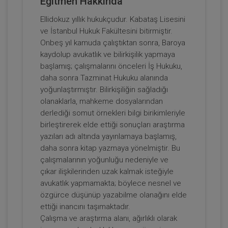
Eğitmen Hakkında
Ellidokuz yıllık hukukçudur. Kabataş Lisesini
ve İstanbul Hukuk Fakültesini bitirmiştir.
Sosyal Güvenlik Hukuku - III. İş Hukuku
Onbeş yıl kamuda çalıştıktan sonra, Baroya
Kongresi - VI. Oturum
kaydolup avukatlık ve bilirkişilik yapmaya
360 TL
Sepete Ekle
başlamış; çalışmalarını önceleri İş Hukuku,
daha sonra Tazminat Hukuku alanında
yoğunlaştırmıştır. Bilirkişiliğin sağladığı
olanaklarla, mahkeme dosyalarından
Tüketici Hukuku Enstitüsü
derlediği somut örnekleri bilgi birikimleriyle
birleştirerek elde ettiği sonuçları araştırma
yazıları adı altında yayınlamaya başlamış,
daha sonra kitap yazmaya yönelmiştir. Bu
çalışmalarının yoğunluğu nedeniyle ve
çıkar ilişkilerinden uzak kalmak isteğiyle
avukatlık yapmamakta; böylece nesnel ve
özgürce düşünüp yazabilme olanağını elde
ettiği inancını taşımaktadır.
Çalışma ve araştırma alanı, ağırlıklı olarak