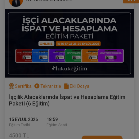
Toplu İş Hukuku - III. İş Hukuku Kongresi
- III. Oturum
360 TL
Sepete Ekle
Sertifika
Tekrar İzle
Ekli Dosya
Tüketici Hukuku Enstitüsü
İşçilik Alacaklarında İspat ve Hesaplama Eğitim
Paketi (6 Eğitim)
15 EYLÜL 2026
18:59
Eğitim Tarihi
Eğitim Saati
4500 TL