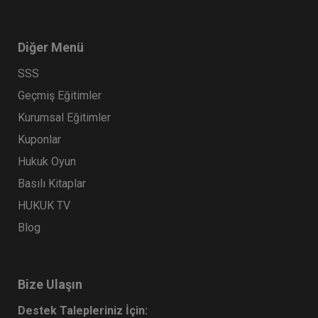
Diğer Menü
SSS
Geçmiş Eğitimler
Kurumsal Eğitimler
Kuponlar
Borçların İfası ve İfa Edilmemesi - IV.
Borçlar Hukuku Kongresi - V. Oturum
Hukuk Oyun
360 TL
Sepete Ekle
Basılı Kitaplar
HUKUK TV
Blog
Tüketici Hukuku Enstitüsü
Bize Ulaşın
Destek Talepleriniz İçin: