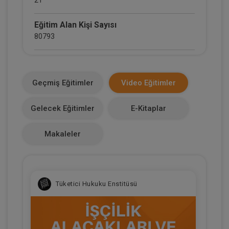
Eğitim Alan Kişi Sayısı
80793
E-Kitap Alan Kişi Sayısı
34806
Geçmiş Eğitimler
Video Eğitimler
Makale Sayısı
Gelecek Eğitimler
E-Kitaplar
53
Makaleler
Tüketici Hukuku Enstitüsü