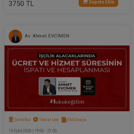
Sepete Ekle
3750 TL
İş Yargılaması ve Usul Hukuku - III. İş
Hukuku Kongresi - I. Oturum
360 TL
Sepete Ekle
Av. Ahmet EVCİMEN
Tüketici Hukuku Enstitüsü
Sertifika
Tekrar İzle
Ekli Dosya
15 Eylül 2026 | 19:00 - 21:00