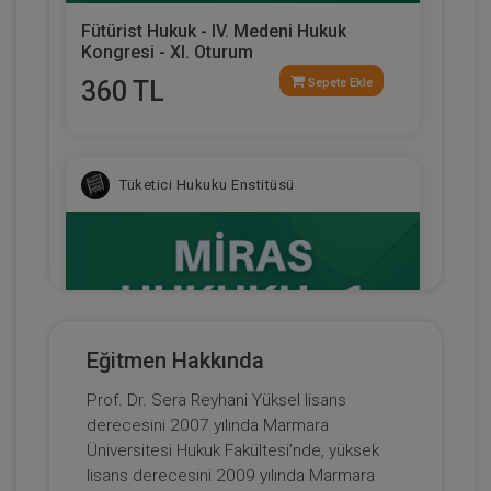
Fütürist Hukuk - IV. Medeni Hukuk
Kongresi - XI. Oturum
360 TL
Sepete Ekle
Tüketici Hukuku Enstitüsü
Eğitmen Hakkında
Prof. Dr. Sera Reyhani Yüksel lisans
derecesini 2007 yılında Marmara
Miras Hukuku - 1 - IV. Medeni Hukuk
Üniversitesi Hukuk Fakültesi’nde, yüksek
Kongresi - IX. Oturum
lisans derecesini 2009 yılında Marmara