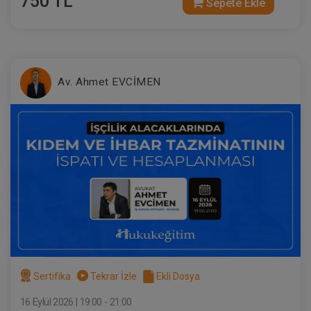
750 TL
Sepete Ekle
Ayni Haklar - IV. Medeni Hukuk Kongresi
- VI. Oturum
Av. Ahmet EVCİMEN
360 TL
Sepete Ekle
Tüketici Hukuku Enstitüsü
Sertifika
Tekrar İzle
Ekli Dosya
16 Eylül 2026 | 19:00 - 21:00