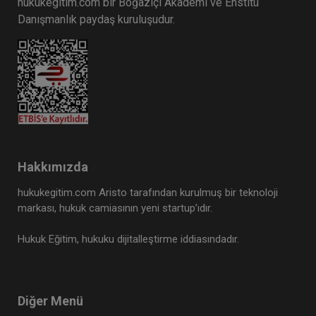
360 TL
hukukegitim.com bir Boğaziçi Akademi ve Enstitü
Danışmanlık paydaş kuruluşudur.
Tüketici Hukuku Enstitüsü
Hakkımızda
hukukegitim.com Aristo tarafından kurulmuş bir teknoloji
markası, hukuk camiasının yeni startup’ıdır.
Kişiler Hukuku - IV. Medeni Hukuk
Hukuk Eğitim, hukuku dijitalleştirme iddiasındadır.
Kongresi - I. Oturum
360 TL
Sepete Ekle
Diğer Menü