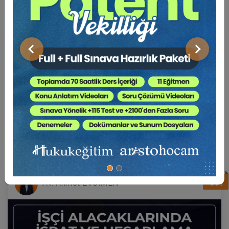
Tüketici Hukuku Enstitüsü
Önceki
Sonraki
BENZER EĞITIMLER
Süper Abone Ol: Sadece 1290 TL / Aylık
Miras Hukuku - 2 - IV. Medeni Hukuk
Kongresi - X. Oturum
360 TL
Sepete Ekle
%17
Av. Ahmet EVCİMEN
Tüketici Hukuku Enstitüsü