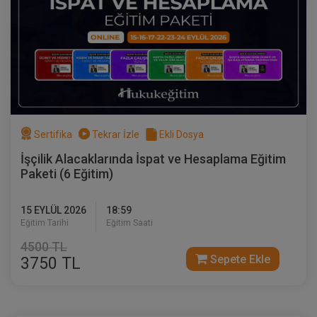
Sertifika
Tekrar İzle
Ekli Dosya
İşçilik Alacaklarında İspat ve Hesaplama Eğitim
Çocuk Hukuku - IV. Medeni Hukuk
Paketi (6 Eğitim)
Kongresi - V. Oturum
360 TL
Sepete Ekle
15 EYLÜL 2026
18:59
Eğitim Tarihi
Eğitim Saati
4500 TL
Sepete Ekle
3750 TL
Tüketici Hukuku Enstitüsü