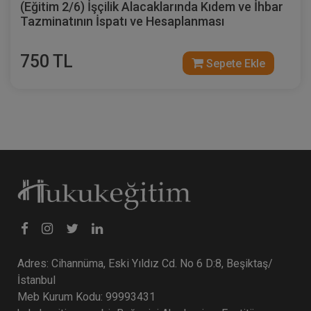
(Eğitim 2/6) İşçilik Alacaklarında Kıdem ve İhbar
Kat Mülkiyeti ve Kentsel Dönüşüm
Tazminatının İspatı ve Hesaplanması
Hukuku - IV. Medeni Hukuk Kongresi -
VIII. Oturum
360 TL
Sepete Ekle
750 TL
Sepete Ekle
Tüketici Hukuku Enstitüsü
Adres: Cihannüma, Eski Yıldız Cd. No 6 D:8, Beşiktaş/
Boşanma Hukuku - IV. Medeni Hukuk
İstanbul
Kongresi - III. Oturum
Meb Kurum Kodu: 99993431
Sepete Ekle