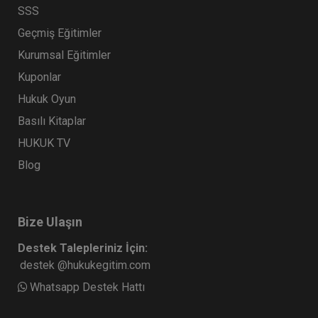
SSS
Tüketici Hukuku Enstitüsü
Geçmiş Eğitimler
Kurumsal Eğitimler
Kuponlar
Hukuk Oyun
Basılı Kitaplar
HUKUK TV
Blog
Mal Rejimleri Hukuku - IV. Medeni Hukuk
Kongresi - IV. Oturum
360 TL
Sepete Ekle
Bize Ulaşın
Destek Talepleriniz İçin:
destek @hukukegitim.com
Tüketici Hukuku Enstitüsü
Whatsapp Destek Hattı