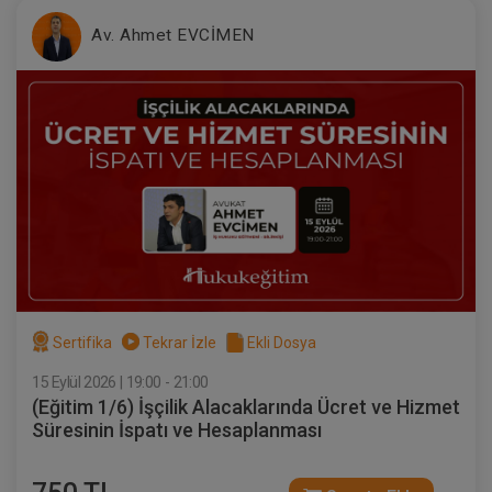
Av. Ahmet EVCİMEN
Taşınmaz Hukuku - IV. Medeni Hukuk
Kongresi - VII. Oturum
360 TL
Sepete Ekle
Tüketici Hukuku Enstitüsü
Sertifika
Tekrar İzle
Ekli Dosya
15 Eylül 2026 | 19:00 - 21:00
(Eğitim 1/6) İşçilik Alacaklarında Ücret ve Hizmet
Süresinin İspatı ve Hesaplanması