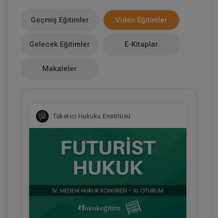
36337
Geçmiş Eğitimler
Video Eğitimler
Makale Sayısı
Gelecek Eğitimler
E-Kitaplar
1
Makaleler
Tüketici Hukuku Enstitüsü