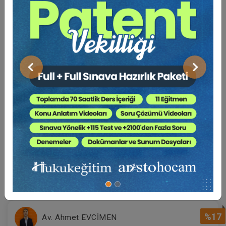
2160
Sepete Ekle
TL
Tüketici Hukuku Enstitüsü
Önceki
Sonraki
BENZER EĞITIMLER
Süper Abone Ol: Sadece 1290 TL / Aylık
Miras Hukuku - 2 - IV. Medeni Hukuk
Kongresi - X. Oturum
360 TL
Sepete Ekle
%17
Av. Ahmet EVCİMEN