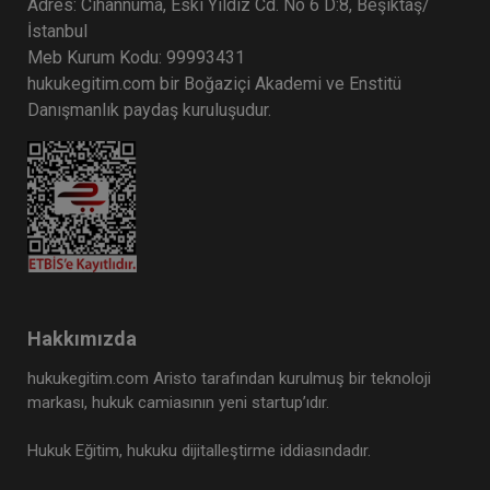
Adres: Cihannüma, Eski Yıldız Cd. No 6 D:8, Beşiktaş/
Boşanma Hukuku - IV. Medeni Hukuk
İstanbul
Kongresi - III. Oturum
Meb Kurum Kodu: 99993431
360 TL
Sepete Ekle
hukukegitim.com bir Boğaziçi Akademi ve Enstitü
Danışmanlık paydaş kuruluşudur.
Tüketici Hukuku Enstitüsü
Hakkımızda
hukukegitim.com Aristo tarafından kurulmuş bir teknoloji
markası, hukuk camiasının yeni startup’ıdır.
Kişiler Hukuku - IV. Medeni Hukuk
Hukuk Eğitim, hukuku dijitalleştirme iddiasındadır.
Kongresi - I. Oturum
Sepete Ekle