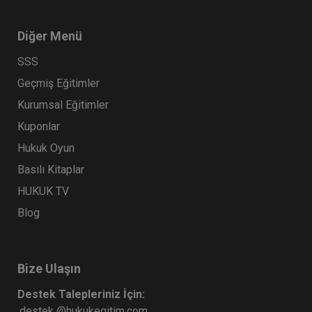
360 TL
Diğer Menü
SSS
Tüketici Hukuku Enstitüsü
Geçmiş Eğitimler
Kurumsal Eğitimler
Kuponlar
Hukuk Oyun
Basılı Kitaplar
HUKUK TV
Blog
Mal Rejimleri Hukuku - IV. Medeni Hukuk
Kongresi - IV. Oturum
360 TL
Sepete Ekle
Bize Ulaşın
Destek Talepleriniz İçin:
destek @hukukegitim.com