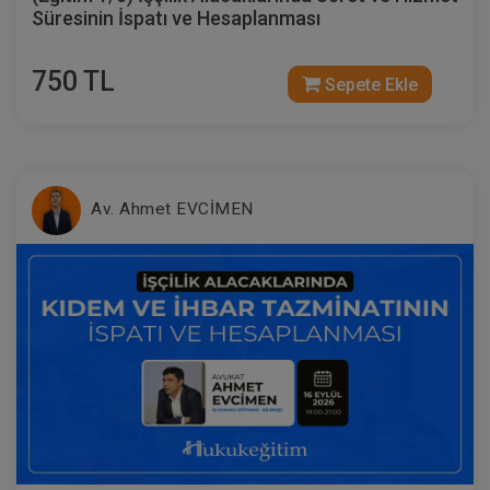
Süresinin İspatı ve Hesaplanması
750 TL
Sepete Ekle
Ayni Haklar - IV. Medeni Hukuk Kongresi
- VI. Oturum
Av. Ahmet EVCİMEN
360 TL
Sepete Ekle
Tüketici Hukuku Enstitüsü