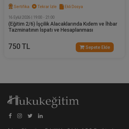
Sertifika
Tekrar İzle
Ekli Dosya
16 Eylül 2026 | 19:00 - 21:00
(Eğitim 2/6) İşçilik Alacaklarında Kıdem ve İhbar
Kat Mülkiyeti ve Kentsel Dönüşüm
Tazminatının İspatı ve Hesaplanması
Hukuku - IV. Medeni Hukuk Kongresi -
VIII. Oturum
360 TL
Sepete Ekle
750 TL
Sepete Ekle
Tüketici Hukuku Enstitüsü