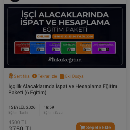
Tüketici Hukuku Enstitüsü
Sertifika
Tekrar İzle
Ekli Dosya
İşçilik Alacaklarında İspat ve Hesaplama Eğitim
Çocuk Hukuku - IV. Medeni Hukuk
Paketi (6 Eğitim)
Kongresi - V. Oturum
360 TL
Sepete Ekle
15 EYLÜL 2026
18:59
Eğitim Tarihi
Eğitim Saati
4500 TL
Sepete Ekle
3750 TL
Tüketici Hukuku Enstitüsü