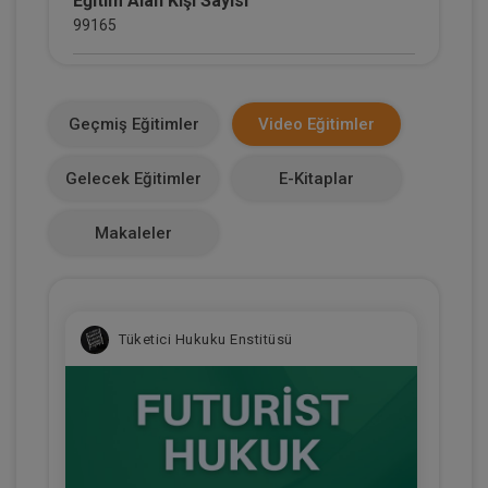
Eğitim Alan Kişi Sayısı
99165
E-Kitap Alan Kişi Sayısı
36337
Geçmiş Eğitimler
Video Eğitimler
Makale Sayısı
Gelecek Eğitimler
E-Kitaplar
1
Makaleler
Tüketici Hukuku Enstitüsü