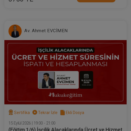
Av. Ahmet EVCİMEN
Taşınmaz Hukuku - IV. Medeni Hukuk
Kongresi - VII. Oturum
360 TL
Sepete Ekle
Tüketici Hukuku Enstitüsü
Sertifika
Tekrar İzle
Ekli Dosya
15 Eylül 2026 | 19:00 - 21:00
(Eğitim 1/6) İşçilik Alacaklarında Ücret ve Hizmet