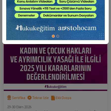
Sepete Ekle
750 TL
Hukuk Eğitim
Sertifika
Tekrar İzle
Ekli Dosya
29-30 Ekim 2026