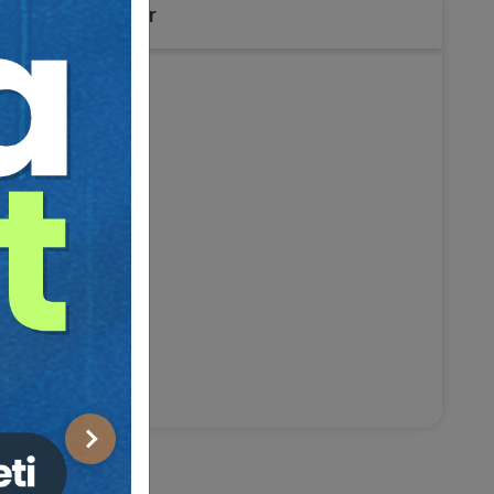
lu
Sponsor
Sonraki