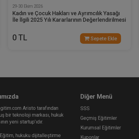
29-30 Ekim 2026
Kadın ve Çocuk Hakları ve Ayrımcılık Yasağı
İle İlgili 2025 Yılı Kararlarının Değerlendirilmesi
0 TL
Sepete Ekle
ımızda
Diğer Menü
gitim.com Aristo tarafından
SSS
ş bir teknoloji markası, hukuk
Geçmiş Eğitimler
nın yeni startup’ıdır.
Kurumsal Eğitimler
ğitim, hukuku dijitalleştirme
Kuponlar