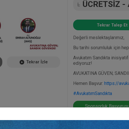
ÜCRETSİZ -
L
Tekrar Talep Et
Değerli meslektaşlarımız,
Bu tarihi sorumluluk için he
Avukatım Sandıkta inisiyatif
Tekrar İzle
ediyoruz!
AVUKATINA GÜVEN; SANDI
Hemen Başvur:
https://avu
#AvukatımSandıkta
Sponsorluk Başvurusu