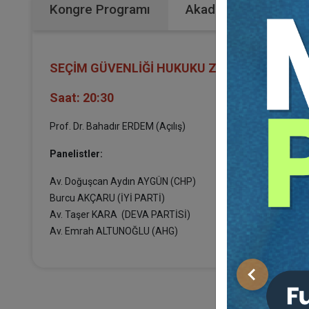
Kongre Programı
Akademik Kurul
SEÇİM GÜVENLİĞİ HUKUKU ZİRVESİ (18 Nisan
Saat: 20:30
Prof. Dr. Bahadır ERDEM (Açılış)
Panelistler:
Av. Doğuşcan Aydın AYGÜN (CHP)
Burcu AKÇARU (İYİ PARTİ)
Av. Taşer KARA (DEVA PARTİSİ)
Av. Emrah ALTUNOĞLU (AHG)
Önceki