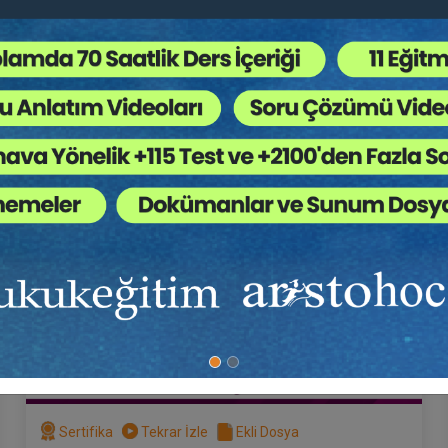
5
Hukuk Eğitim
Sertifika
Tekrar İzle
Ekli Dosya