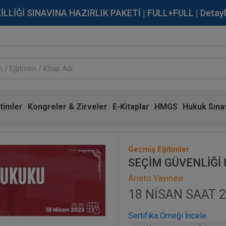
İĞİ SINAVINA HAZIRLIK PAKETİ | FULL+FULL | Detaylı Bi
timler
Kongreler & Zirveler
E-Kitaplar
HMGS
Hukuk Sınav
Geçmiş Eğitimler
SEÇİM GÜVENLİĞİ 
Aristo Yayınevi
18 NİSAN SAAT 2
Sertifika Örneği İncele