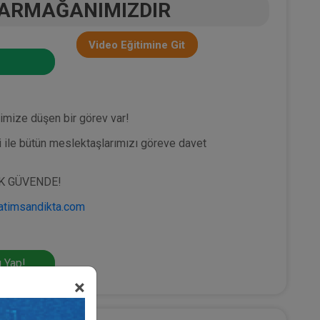
 ARMAĞANIMIZDIR
Video Eğitimine Git
pimize düşen bir görev var!
i ile bütün meslektaşlarımızı göreve davet
K GÜVENDE!
katimsandikta.com
 Yap!
×