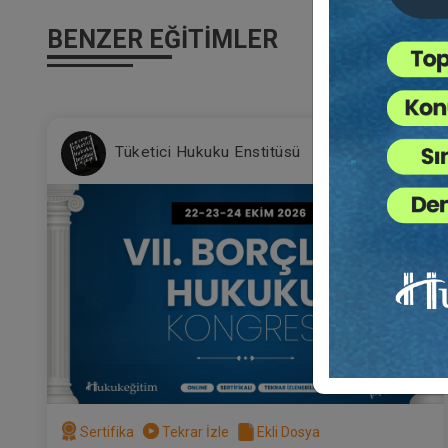
BENZER EĞITIMLER
%2
Tüketici Hukuku Enstitüsü
Sertifika
Tekrar İzle
Ekli Dosya