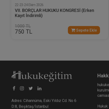
22-23-24 Ekim 2026
VII. BORÇLAR HUKUKU KONGRESİ (Erken
Kayıt İndirimli)
1000 TL
Sepete Ekle
750 TL
Hakk
hukuke
kurulmu
camiası
Adres: Cihannüma, Eski Yıldız Cd. No 6
Hukuk E
D:8, Beşiktaş/İstanbul