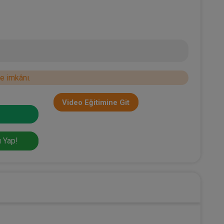
e imkânı.
Video Eğitimine Git
 Yap!