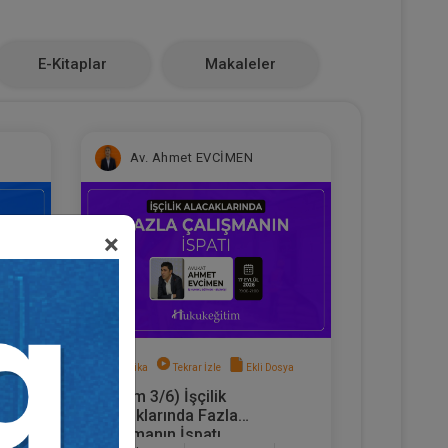
E-Kitaplar
Makaleler
Av. Ahmet EVCİMEN
×
sya
Sertifika
Tekrar İzle
Ekli Dosya
(Eğitim 3/6) İşçilik
hbar
Alacaklarında Fazla
Çalışmanın İspatı