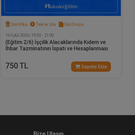
Sertifika
Tekrar İzle
Ekli Dosya
16 Eylül 2026 | 19:00 - 21:00
(Eğitim 2/6) İşçilik Alacaklarında Kıdem ve
İhbar Tazminatının İspatı ve Hesaplanması
750 TL
Sepete Ekle
Bize Ulaşın