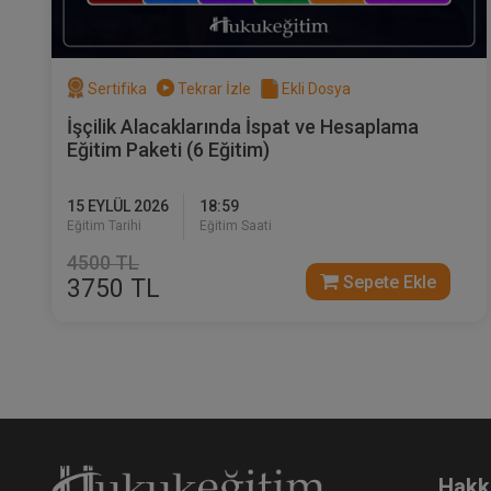
Sertifika
Tekrar İzle
Ekli Dosya
İşçilik Alacaklarında İspat ve Hesaplama
Eğitim Paketi (6 Eğitim)
15 EYLÜL 2026
18:59
Eğitim Tarihi
Eğitim Saati
4500 TL
Sepete Ekle
3750 TL
Hakk