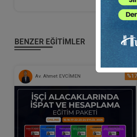
Al
Ça
22
Eği
12
Da
BENZER EĞITIMLER
7
%1
Av. Ahmet EVCİMEN