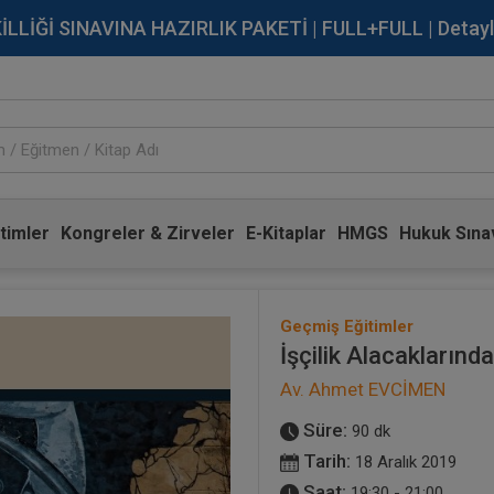
İĞİ SINAVINA HAZIRLIK PAKETİ | FULL+FULL | Detaylı Bi
timler
Kongreler & Zirveler
E-Kitaplar
HMGS
Hukuk Sınav
Geçmiş Eğitimler
İşçilik Alacaklarınd
Av. Ahmet EVCİMEN
Süre:
90 dk
Tarih:
18 Aralık 2019
Saat:
19:30 - 21:00