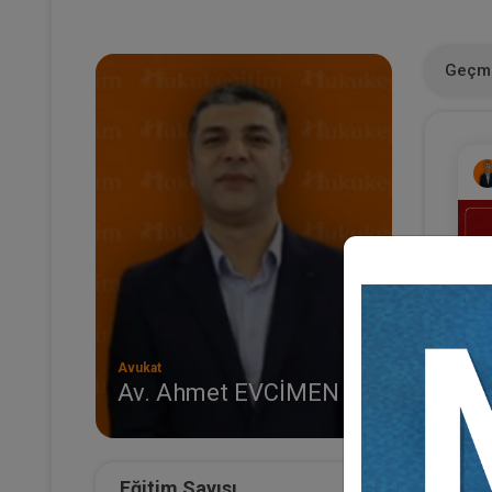
Geçmi
Avukat
Av. Ahmet EVCİMEN
(E
Al
Sü
Eğitim Sayısı