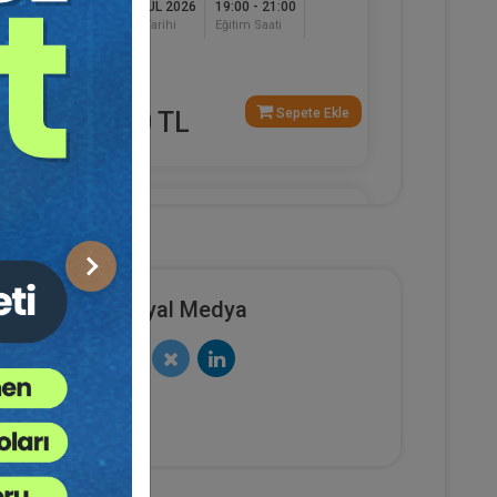
17 EYLÜL 2026
19:00 - 21:00
Eğitim Tarihi
Eğitim Saati
120
Dakika
e Ekle
Sepete Ekle
750 TL
Av. Ahmet EVCİMEN
Sonraki
Sosyal Medya
sya
Sertifika
Tekrar İzle
Ekli Dosya
(Eğitim 6/6) İşçilik