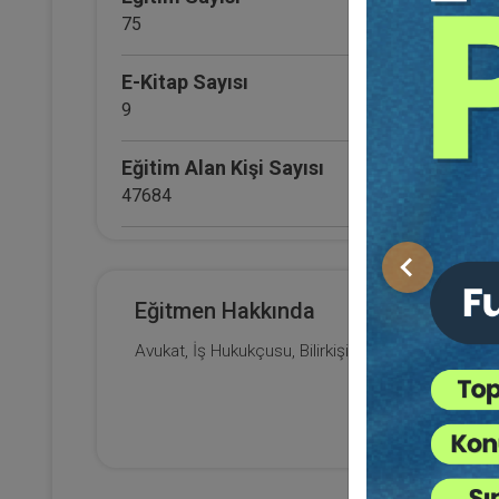
H
15
75
Eği
12
Da
E-Kitap Sayısı
9
7
Eğitim Alan Kişi Sayısı
47684
E-Kitap Alan Kişi Sayısı
Önceki
2660
Eğitmen Hakkında
Makale Sayısı
Avukat, İş Hukukçusu, Bilirkişi
0
(E