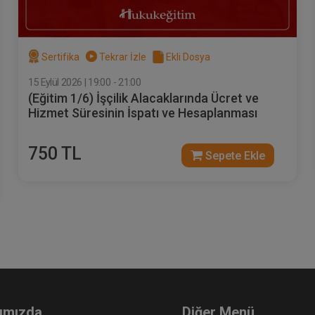
Sertifika
Tekrar İzle
Ekli Dosya
15 Eylül 2026 | 19:00 - 21:00
(Eğitim 1/6) İşçilik Alacaklarında Ücret ve
Hizmet Süresinin İspatı ve Hesaplanması
750 TL
Sepete Ekle
ımızda
Diğer Menü