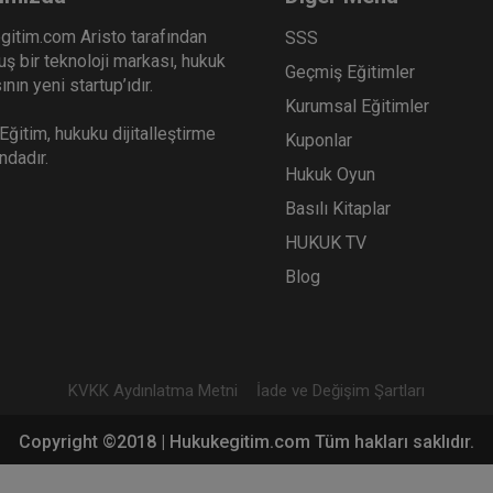
gitim.com Aristo tarafından
SSS
ş bir teknoloji markası, hukuk
Geçmiş Eğitimler
nın yeni startup’ıdır.
Kurumsal Eğitimler
ğitim, hukuku dijitalleştirme
Kuponlar
ındadır.
Hukuk Oyun
Basılı Kitaplar
HUKUK TV
Blog
KVKK Aydınlatma Metni
İade ve Değişim Şartları
Copyright ©2018 | Hukukegitim.com Tüm hakları saklıdır.