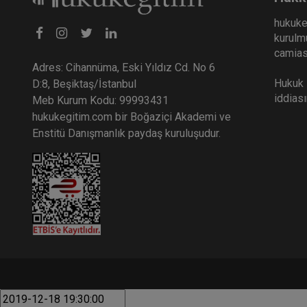
hukuke
kurulmu
camiası
Adres: Cihannüma, Eski Yıldız Cd. No 6
Hukuk E
D:8, Beşiktaş/İstanbul
iddias
Meb Kurum Kodu: 99993431
hukukegitim.com bir Boğaziçi Akademi ve
Enstitü Danışmanlık paydaş kuruluşudur.