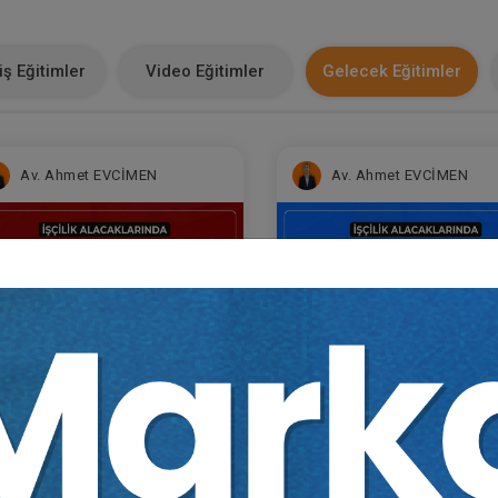
ş Eğitimler
Video Eğitimler
Gelecek Eğitimler
Av. Ahmet EVCİMEN
Av. Ahmet EVCİMEN
Sertifika
Tekrar İzle
Ekli Dosya
Sertifika
Tekrar İzle
Ekli Do
ğitim 1/6) İşçilik
(Eğitim 2/6) İşçilik
acaklarında Ücret ve Hizmet
Alacaklarında Kıdem ve İ
resinin İspatı ve
Tazminatının İspatı ve